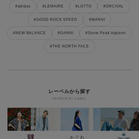
#adidas
#LEMAIRE
#LOTTO
#ORCIVAL
#GOOD ROCK SPEED
#MARNI
#NEW BALANCE
#GANNI
#Snow Peak Apparel
#THE NORTH FACE
レーベルから探す
SEARCH BY LABEL