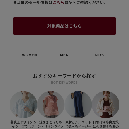
各店舗のセール情報は
こちら
からご確認ください。
対象商品はこちら
WOMEN
MEN
KIDS
おすすめキーワードから探す
HOT KEYWORDS
着映えデザイン
シ
涼をまとう
リネ
素材とシルエット
日除けや冷房対策
ャツ・ブラウス
ン・リネンライク
で選べる
イージー
にも活躍する
夏の