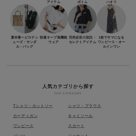
アイテム
ボトム
ハオリ
夏本番ヘビロテ
シ
快適キープ
高機能
完売必至の別注・
1枚でサマになる
ューズ・
サンダ
ウェア
セレクトアイテム
ワンピース・
オー
ル・バッグ
ルインワン
人気カテゴリから探す
TOP CATEGORY
Tシャツ・カットソー
シャツ・ブラウス
カーディガン
キャミソール
ワンピース
スカート
パンツ
ジャケット