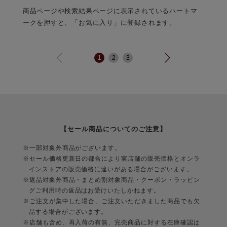
登
商品ページや検索結果ページに表示されているハートマ
と
ークを押すと、「お気に入り」に登録されます。
で
1
2
3
【セール商品についてのご注意】
※一部対象外商品がございます。
※セール価格更新日の都合により実店舗の販売価格とオンラ
インストアの販売価格に違いがある場合がございます。
※返品対象外商品・まとめ割対象商品・クーポン・ラッピン
グご利用時の返品はお受けいたしかねます。
※ご注文が集中した場合、ご注文いただきました商品でも欠
品する場合がございます。
※店舗も含め、再入荷の有無、完売商品に対する在庫確認は