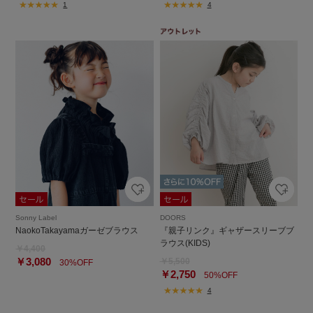
1
4
Sonny Label
DOORS
NaokoTakayamaガーゼブラウス
『親子リンク』ギャザースリーブブ
ラウス(KIDS)
￥4,400
￥3,080
￥5,500
30%OFF
￥2,750
50%OFF
4