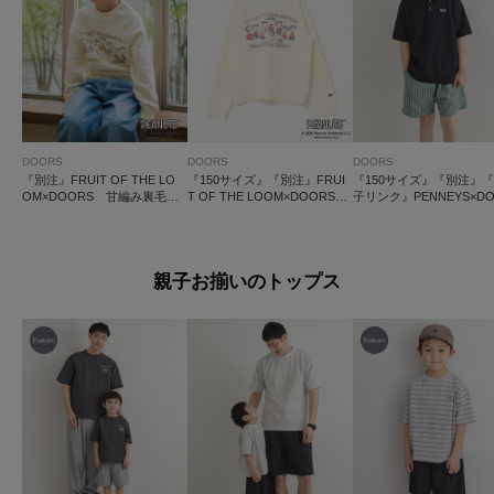
DOORS
DOORS
DOORS
『別注』FRUIT OF THE LO
『150サイズ』『別注』FRUI
『150サイズ』『別注』
OM×DOORS 甘編み裏毛ス
T OF THE LOOM×DOORS
子リンク』PENNEYS×D
ウェット(KIDS)
甘編み裏毛スウェット(KIDS)
S THE FOX鹿の子ポロ
ツ(KIDS)
親子お揃いのトップス