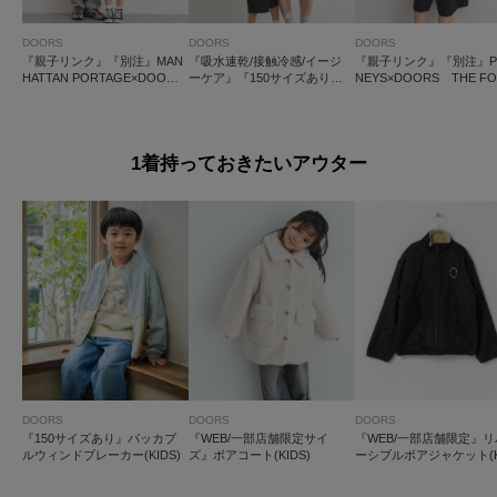
DOORS
DOORS
DOORS
『親子リンク』『別注』MAN
『吸水速乾/接触冷感/イージ
『親子リンク』『別注』P
HATTAN PORTAGE×DOORS
ーケア』『150サイズあり』
NEYS×DOORS THE F
1ptプリントTシャツ(KIDS)
クイックドライショートスリ
竺 ショートスリーブTシ
ーブTシャツ(KIDS)
(KIDS)
1着持っておきたいアウター
DOORS
DOORS
DOORS
『150サイズあり』パッカブ
『WEB/一部店舗限定サイ
『WEB/一部店舗限定』リ
ルウィンドブレーカー(KIDS)
ズ』ボアコート(KIDS)
ーシブルボアジャケット(K
S)