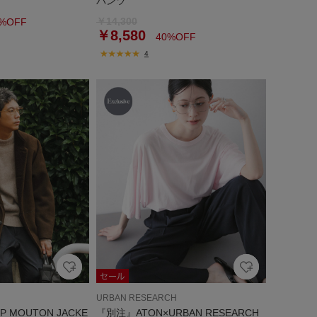
パンツ
￥14,300
%OFF
￥8,580
40%OFF
4
URBAN RESEARCH
EP MOUTON JACKE
『別注』ATON×URBAN RESEARCH