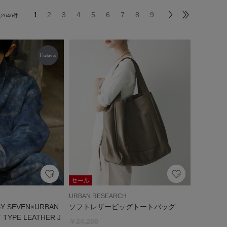
1
2
3
4
5
6
7
8
9
全
2646
件
URBAN RESEARCH
Y SEVEN×URBAN
ソフトレザービッグトートバッグ
TYPE LEATHER J
￥24,200