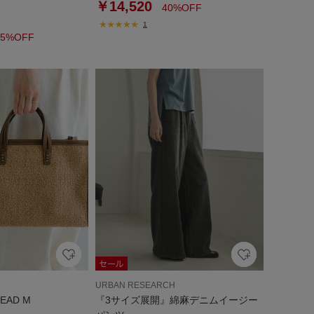
￥14,520
40%OFF
1
5%OFF
URBAN RESEARCH
READ M
『3サイズ展開』綿麻デニムイージー