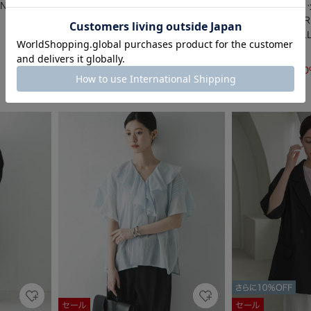
NJIKU SHO
『UR TECH/撥水/UVカット』ギャザ
『吸水速乾/UVカ
ーワイドパンツ
USAND MILE×U
SLEEVELESS ALL
￥13,200
￥9,240
￥16,500
30%OFF
￥13,200
20
30
5