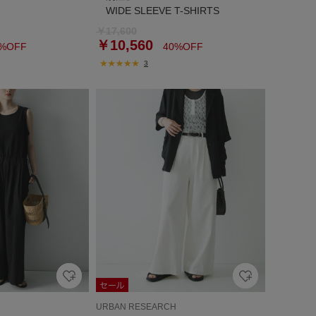
WIDE SLEEVE T-SHIRTS
￥17,600
￥10,560
%OFF
40%OFF
3
URBAN RESEARCH