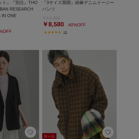
ット』『別注』THO
『3サイズ展開』綿麻デニムイージー
RBAN RESEARCH
パンツ
 IN ONE
￥14,300
￥8,580
40%OFF
%OFF
18