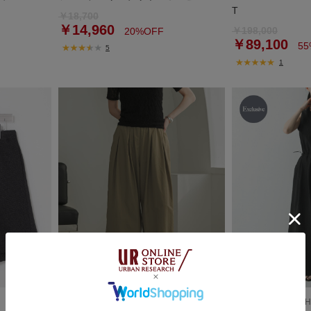
T
￥18,700
￥14,960
￥198,000
20%OFF
￥89,100
55
5
1
URBAN RESEARCH
URBAN RESEARCH