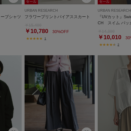
URBAN RESEARCH
URBAN RESEARCH
リーブシャツ
フラワープリントバイアススカート
『UVカット』Swim
CH スイム パ
￥15,400
￥10,780
￥14,300
30%OFF
￥10,010
30
1
2