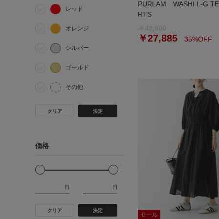
PURLAM WASHI L-G TE
レッド
RTS
￥42,900
オレンジ
￥27,885
35%OFF
シルバー
ゴールド
その他
クリア
決定
価格
円
円
クリア
決定