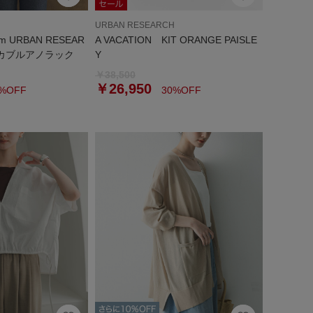
URBAN RESEARCH
 URBAN RESEAR
A VACATION KIT ORANGE PAISLE
ッカブルアノラック
Y
￥38,500
￥26,950
%OFF
30%OFF