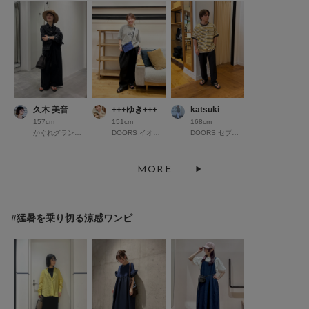
久木 美音
+++ゆき+++
katsuki
157cm
151cm
168cm
かぐれグランフロント大阪
DOORS イオンモール京都桂川
DOORS セブンパークアリオ柏
MORE
#猛暑を乗り切る涼感ワンピ