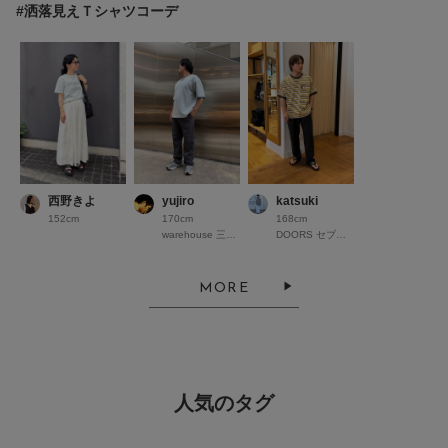
#洒落見えＴシャツコーデ
西野きよ
yujiro
katsuki
152cm
170cm
168cm
warehouse 三井アウトレットパーク仙台港
DOORS セブンパークアリオ柏
MORE
人気のタグ