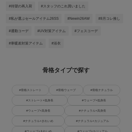
#待望の再入荷
#スタッフのこれ買いました
#私が選ぶセールアイテム26SS
#Newin26AW
#8月コレ推し
#通勤コーデ
#UV対策アイテム
#フェスコーデ
#寒暖差対策アイテム
#浴衣
骨格タイプで探す
#骨格ストレート
#骨格ウェーブ
#骨格ナチュラル
#ストレート×低身長
#ウェーブ×低身長
#ウェーブ×高身長
#ナチュラル×高身長
#ナチュラル×きれいめ
#ナチュラル×カジュアル
#ウェーブ×きれいめ
#ウェーブ×カジュアル