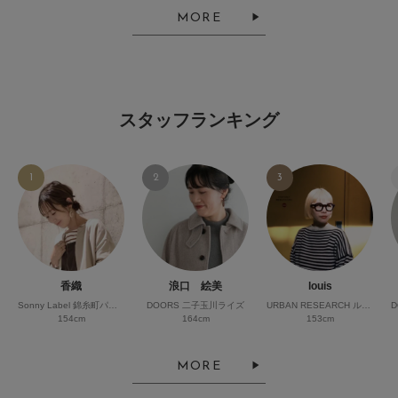
MORE
スタッフランキング
1
2
3
香織
浪口 絵美
louis
Sonny Label 錦糸町パルコ
DOORS 二子玉川ライズ
URBAN RESEARCH ルミネ横浜
154cm
164cm
153cm
MORE