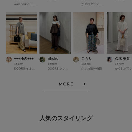
warehouse 三井アウトレットパーク竜王
かぐれグランフロント大阪
+++ゆき+++
rihoko
こもり
久木 美音
151cm
159cm
146cm
157cm
DOORS イオンモール京都桂川
DOORS クレフィ三宮
かぐれ阪神梅田
MORE
人気のスタイリング