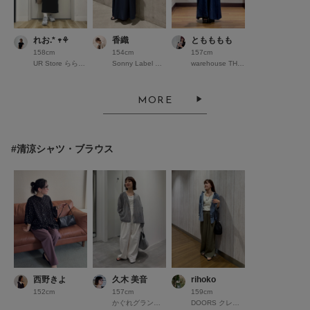
れお.* 𖥧⚘
香織
ともももも
158cm
154cm
157cm
UR Store ららテラス川口
Sonny Label 錦糸町パルコ
warehouse THE OUTLETS HIROSHIMA
MORE
#清涼シャツ・ブラウス
西野きよ
久木 美音
rihoko
152cm
157cm
159cm
かぐれグランフロント大阪
DOORS クレフィ三宮