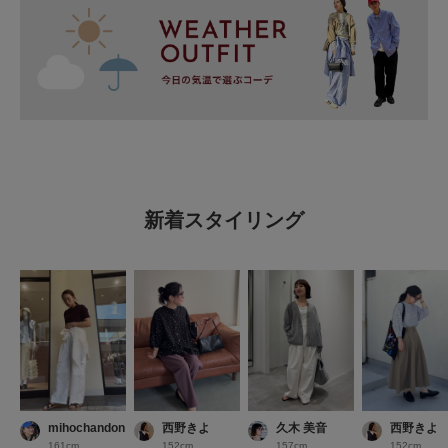
新着スタイリング
mihochandon
西野きよ
久木 美音
西野きよ
161cm
152cm
157cm
152cm