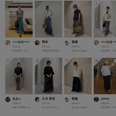
1
2
3
4
+++ゆき+++
岡本
香織
+++ゆき++
151cm
167cm
154cm
151cm
DOORS イオンモール京都桂川
URBAN RESEARCH なんばCITY
Sonny Label 錦糸町パルコ
7
8
9
10
あおい
久木 美音
香織
yama
158cm
157cm
154cm
162cm
UR STORE minamoa広島
かぐれグランフロント大阪
Sonny Label 錦糸町パルコ