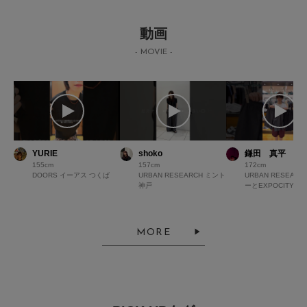
動画
- MOVIE -
YURIE
shoko
鎌田 真平
155
157
172
DOORS イーアス つくば
URBAN RESEARCH ミント
URBAN RESEAR
神戸
ーとEXPOCITY
MORE