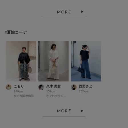
MORE
#夏旅コーデ
こもり
久木 美音
西野きよ
146cm
157cm
152cm
かぐれ阪神梅田
かぐれグランフロント大阪
MORE