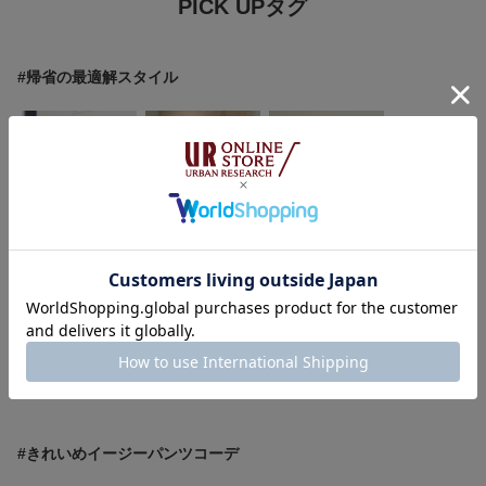
PICK UPタグ
#帰省の最適解スタイル
西野きよ
たなか☀︎
‪☆KIRA‪☆
152cm
145cm
158cm
かぐれ阪神梅田
warehouse 三井ｱｳﾄﾚｯﾄﾊﾟｰｸ札幌北広島
MORE
#きれいめイージーパンツコーデ