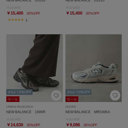
NEW BALANCE U2010
NEW BALANCE U2010
￥22,000
￥22,000
￥15,400
￥15,400
30%OFF
30%OFF
1
URBAN RESEARCH
DOORS
NEW BALANCE 1906R
NEW BALANCE MR530KA
￥20,900
￥12,980
￥14,630
￥9,086
30%OFF
30%OFF