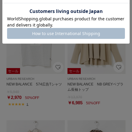
URBAN RESEARCH
URBAN RESEARCH
NEW BALANCE 574広告Tシャツ
NEW BALANCE NB GREYペプラ
ム長袖トップ
￥5,940
￥2,970
￥13,970
50%OFF
￥6,985
50%OFF
1