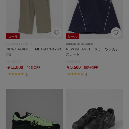
URBAN RESEARCH
URBAN RESEARCH
NEW BALANCE MET24 Relax Pa
NEW BALANCE スポーツレガシー
nts
スカート
￥19,800
￥11,000
￥11,880
￥5,500
40%OFF
50%OFF
1
1