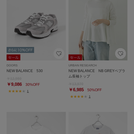
DOORS
URBAN RESEARCH
NEW BALANCE 530
NEW BALANCE NB GREYペプラ
ム長袖トップ
￥12,980
￥9,086
￥13,970
30%OFF
￥6,985
50%OFF
1
1