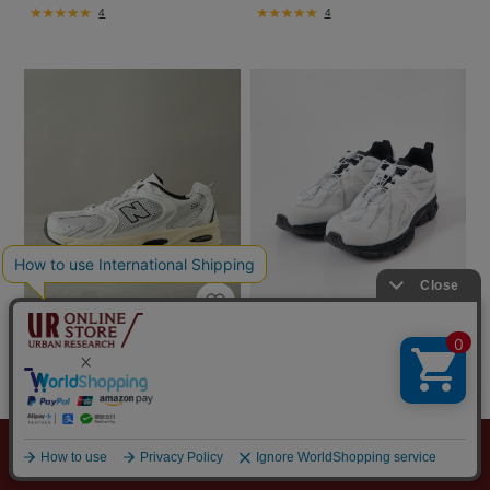
4
4
DOORS
URBAN RESEARCH
NEW BALANCE MR530TA
NEW BALANCE 1906R
￥12,980
￥22,000
￥9,086
￥15,400
30%OFF
30%OFF
4
メニュー
探す
スタイリング
お気に入り
カート