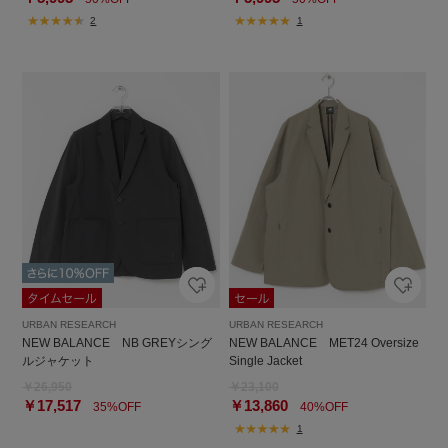
2
1
URBAN RESEARCH
URBAN RESEARCH
NEW BALANCE NB GREYシング
NEW BALANCE MET24 Oversize
ルジャケット
Single Jacket
￥26,950
￥23,100
￥17,517
￥13,860
35%OFF
40%OFF
1