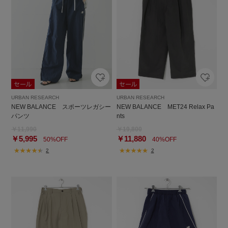
URBAN RESEARCH
URBAN RESEARCH
NEW BALANCE スポーツレガシー
NEW BALANCE MET24 Relax Pa
パンツ
nts
￥11,990
￥19,800
￥5,995
￥11,880
50%OFF
40%OFF
2
2