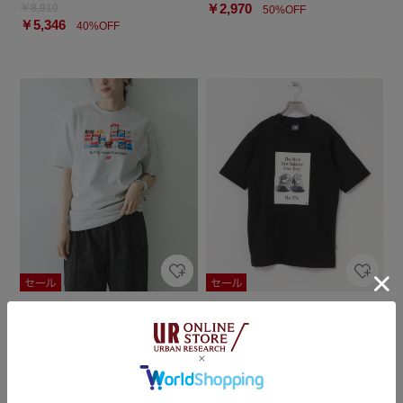
￥2,970
￥8,910
50%OFF
￥5,346
40%OFF
URBAN RESEARCH
URBAN RESEARCH
NEW BALANCE ボックスTシャツ
NEW BALANCE 574広告Tシャツ
￥5,940
￥5,940
￥2,970
￥2,970
50%OFF
50%OFF