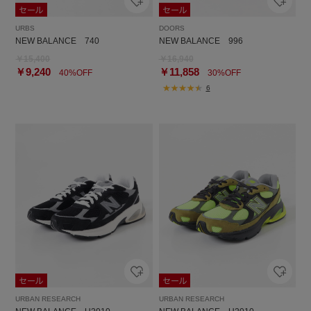
URBS
DOORS
NEW BALANCE 740
NEW BALANCE 996
￥15,400
￥16,940
￥9,240
￥11,858
40%OFF
30%OFF
6
URBAN RESEARCH
URBAN RESEARCH