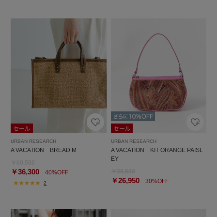
URBAN RESEARCH
URBAN RESEARCH
A VACATION BREAD M
A VACATION KIT ORANGE PAISL
EY
￥60,500
￥36,300
￥38,500
40%OFF
￥26,950
30%OFF
2