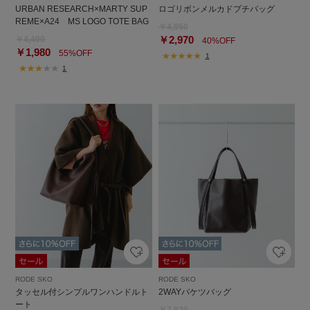
URBAN RESEARCH×MARTY SUP
ロゴリボンメルカドプチバッグ
REME×A24 MS LOGO TOTE BAG
￥4,950
￥2,970
￥4,400
40%OFF
￥1,980
55%OFF
1
1
RODE SKO
RODE SKO
タッセル付シンプルワンハンドルト
2WAYバケツバッグ
ート
￥7,920