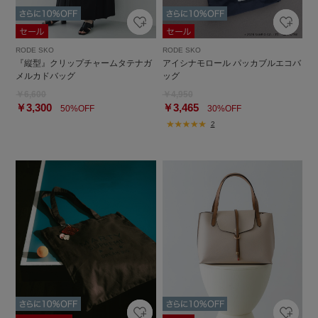
RODE SKO
RODE SKO
『縦型』クリップチャームタテナガ
アイシナモロール パッカブルエコバ
メルカドバッグ
ッグ
￥6,600
￥4,950
￥3,300
￥3,465
50%OFF
30%OFF
2