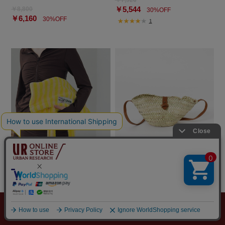
￥5,544
￥8,800
30%OFF
￥6,160
30%OFF
1
URBAN RESEARCH
URBAN RESEARCH
BONGUSTA NARAM TOTEBAG
KECH Le ESSENTIELS RAFFIA L
EATHER FLAP MINI
￥7,700
￥5,390
￥8,800
30%OFF
￥5,280
40%OFF
メニュー
探す
スタイリング
お気に入り
カート
2