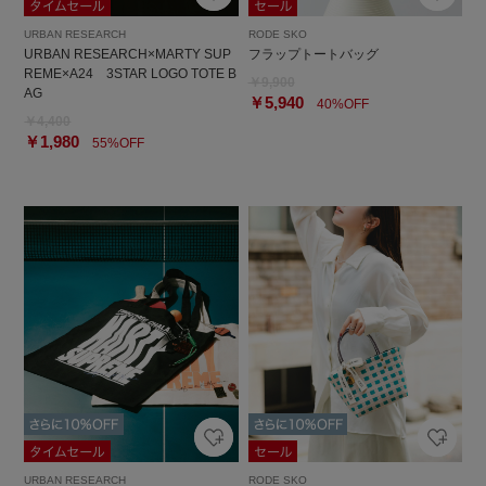
URBAN RESEARCH
RODE SKO
URBAN RESEARCH×MARTY SUP
フラップトートバッグ
REME×A24 3STAR LOGO TOTE B
￥9,900
AG
￥5,940
40%OFF
￥4,400
￥1,980
55%OFF
URBAN RESEARCH
RODE SKO