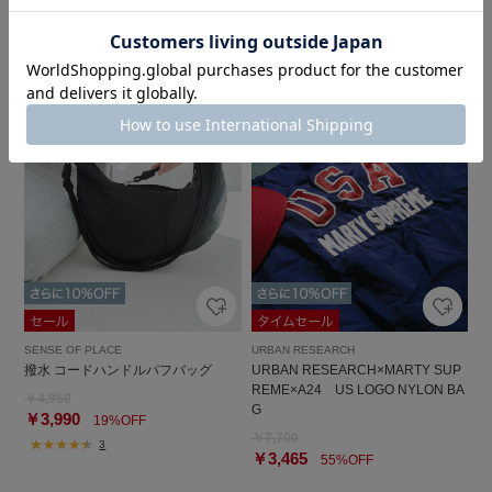
￥13,090
30%OFF
2
SENSE OF PLACE
URBAN RESEARCH
撥水 コードハンドルパフバッグ
URBAN RESEARCH×MARTY SUP
REME×A24 US LOGO NYLON BA
￥4,950
G
￥3,990
19%OFF
￥7,700
3
￥3,465
55%OFF