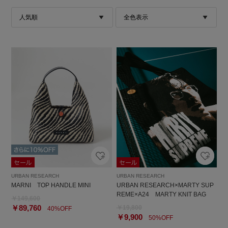
URBAN RESEARCH
URBAN RESEARCH
MARNI TOP HANDLE MINI
URBAN RESEARCH×MARTY SUP
REME×A24 MARTY KNIT BAG
￥149,600
￥89,760
￥19,800
40%OFF
￥9,900
50%OFF