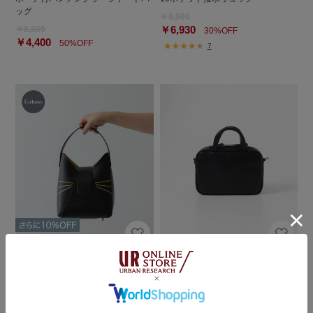
ッグ
￥9,900
￥6,930
￥8,800
30%OFF
￥4,400
50%OFF
7
RODE SKO
DOORS
『別注』Hashibami×RODESKO
TIDEWAY ICY 2WAY BOSTON
フェズネコヒゲハンドルバッグ
￥17,600
￥12,320
￥18,700
30%OFF