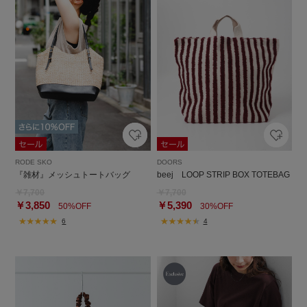
RODE SKO
DOORS
『雑材』メッシュトートバッグ
beej LOOP STRIP BOX TOTEBAG
￥7,700
￥7,700
￥3,850
￥5,390
50%OFF
30%OFF
6
4