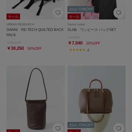
URBAN RESEARCH
Sonny Label
GANNI RE-TECH QUILTED BACK
SLAB ワンピース バッグSET
PACK
￥8,800
￥7,040
￥60,500
20%OFF
￥30,250
50%OFF
2