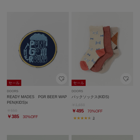
DOORS
DOORS
READY MADES PGR BEER WAP
パックソックス(KIDS)
PEN(KIDS)x
￥1,650
￥495
￥550
70%OFF
￥385
30%OFF
3