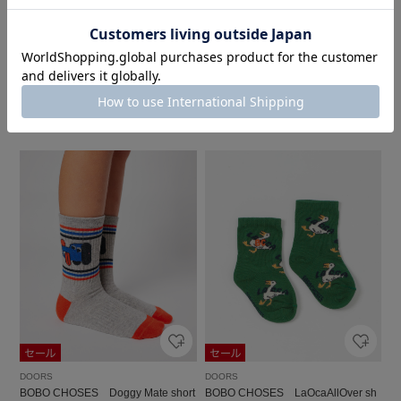
DOORS
DOORS
『親子リンク』Vネックニットベス
ドビーシャーリングスカート(KIDS)
ト(KIDS)
￥4,730
￥1,419
￥4,730
70%OFF
￥1,419
70%OFF
1
4
DOORS
DOORS
BOBO CHOSES Doggy Mate short
BOBO CHOSES LaOcaAllOver sh