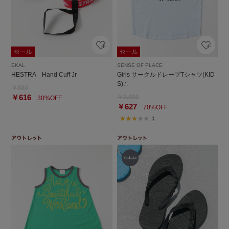
EKAL
SENSE OF PLACE
HESTRA Hand Cuff Jr
Girls サークルドレープTシャツ(KID
S)∴
￥880
￥616
￥2,090
30%OFF
￥627
70%OFF
1