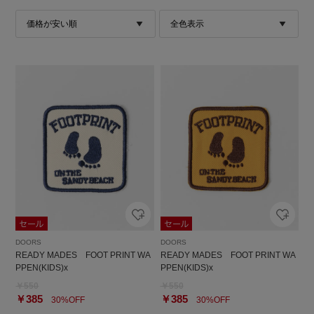
DOORS
DOORS
READY MADES FOOT PRINT WA
READY MADES FOOT PRINT WA
PPEN(KIDS)x
PPEN(KIDS)x
￥550
￥550
￥385
￥385
30%OFF
30%OFF