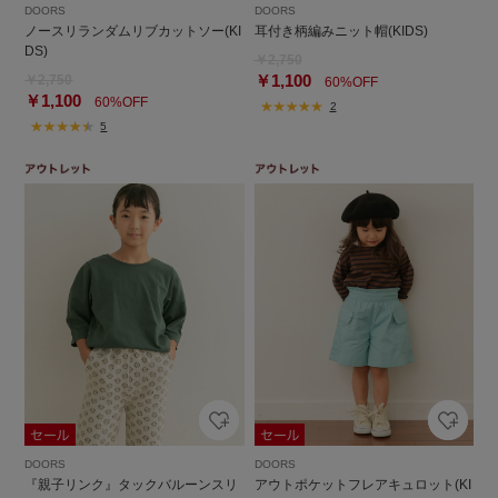
DOORS
DOORS
ノースリランダムリブカットソー(KI
耳付き柄編みニット帽(KIDS)
DS)
￥2,750
￥1,100
￥2,750
60%OFF
￥1,100
60%OFF
2
5
DOORS
DOORS
『親子リンク』タックバルーンスリ
アウトポケットフレアキュロット(KI