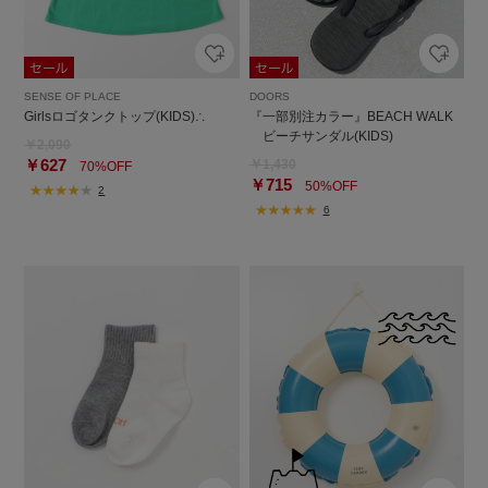
SENSE OF PLACE
DOORS
Girlsロゴタンクトップ(KIDS)∴
『一部別注カラー』BEACH WALK
ビーチサンダル(KIDS)
￥2,090
￥627
￥1,430
70%OFF
￥715
50%OFF
2
6