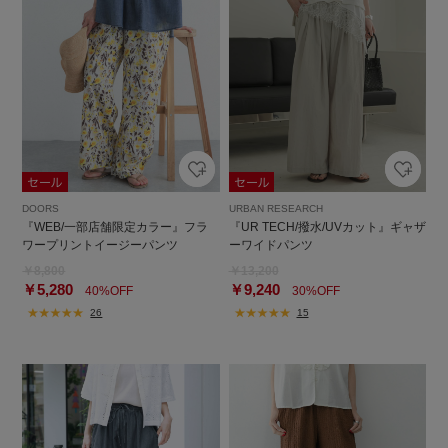
DOORS
URBAN RESEARCH
『WEB/一部店舗限定カラー』フラ
『UR TECH/撥水/UVカット』ギャザ
ワープリントイージーパンツ
ーワイドパンツ
￥8,800
￥13,200
￥5,280
￥9,240
40%OFF
30%OFF
26
15