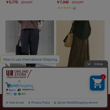
￥5,775
￥7,040
30%OFF
20%OFF
12
ITEMS
ITEMS
タックテーパードストレッチパンツ
ラメドットプリーツスカート
￥5,490
￥6,990
￥4,392
￥2,796
20%OFF
60%OFF
1
6
メニュー
探す
スタイリング
お気に入り
カート