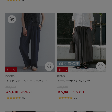
3
DOORS
ITEMS
リヨセルデニムイージーパンツ
イージーガウチョパンツ
￥9,350
￥6,490
￥5,610
￥5,841
40%OFF
10%OFF
50
19