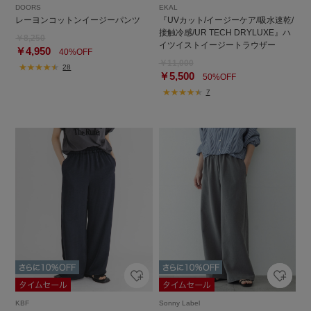
DOORS
EKAL
レーヨンコットンイージーパンツ
『UVカット/イージーケア/吸水速乾/
接触冷感/UR TECH DRYLUXE』ハ
￥8,250
イツイストイージートラウザー
￥4,950
40%OFF
￥11,000
28
￥5,500
50%OFF
7
KBF
Sonny Label