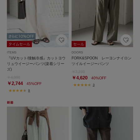
ITEMS
DOORS
『UVカット/接触冷感』カットヨウ
FORK&SPOON レーヨンナイロン
リュウイージーパンツ(楽着シリー
ツイルイージーパンツ
ズ)
￥7,700
￥4,620
￥4,990
40%OFF
￥2,744
45%OFF
3
9