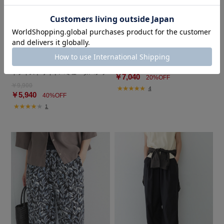
EKAL
KBF
『UVカット/イージーケア/吸水速乾/
パイピングイージーパンツ
接触冷感/UR TECH DRYLUXE』ハ
￥8,800
イツイストワイドバミューダパンツ
￥7,040
20%OFF
￥9,900
4
￥5,940
40%OFF
1