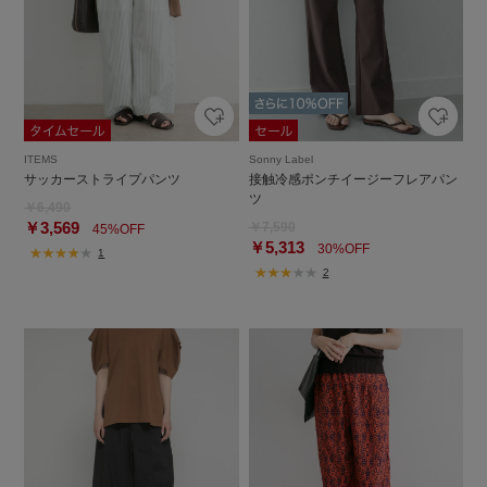
ITEMS
Sonny Label
サッカーストライプパンツ
接触冷感ポンチイージーフレアパン
ツ
￥6,490
￥3,569
￥7,590
45%OFF
￥5,313
30%OFF
1
2