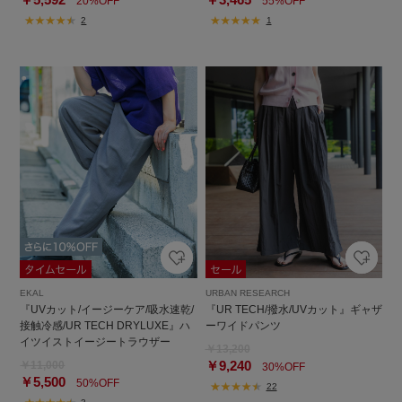
20%OFF
55%OFF
2
1
EKAL
URBAN RESEARCH
『UVカット/イージーケア/吸水速乾/
『UR TECH/撥水/UVカット』ギャザ
接触冷感/UR TECH DRYLUXE』ハ
ーワイドパンツ
イツイストイージートラウザー
￥13,200
￥9,240
￥11,000
30%OFF
￥5,500
50%OFF
22