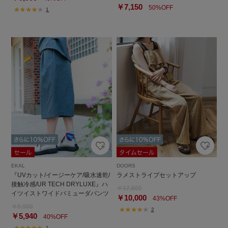
￥7,150
50%OFF
1
EKAL
DOORS
『UVカット/イージーケア/吸水速乾/
ラメストライプセットアップ
接触冷感/UR TECH DRYLUXE』ハ
￥17,600
イツイストワイドバミューダパンツ
￥10,000
43%OFF
￥9,900
2
￥5,940
40%OFF
1