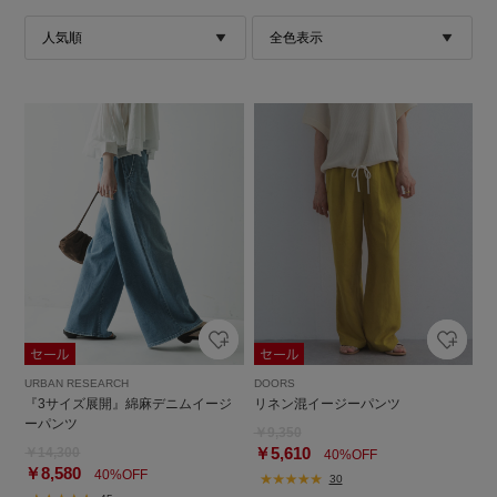
URBAN RESEARCH
DOORS
『3サイズ展開』綿麻デニムイージ
リネン混イージーパンツ
ーパンツ
￥9,350
￥5,610
￥14,300
40%OFF
￥8,580
40%OFF
30