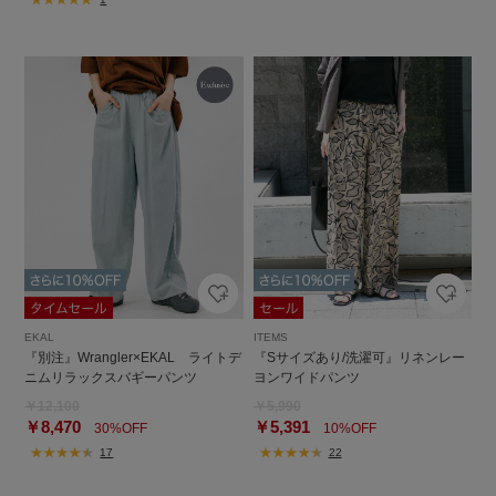
EKAL
ITEMS
『別注』Wrangler×EKAL ライトデ
『Sサイズあり/洗濯可』リネンレー
ニムリラックスバギーパンツ
ヨンワイドパンツ
￥12,100
￥5,990
￥8,470
￥5,391
30%OFF
10%OFF
17
22