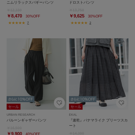
ニムリラックスバギーパンツ
ドロストパンツ
￥12,100
￥13,750
￥8,470
￥9,625
30%OFF
30%OFF
7
2
URBAN RESEARCH
EKAL
バルーンギャザーパンツ
『速乾』パナマライク プリーツスカ
ート
￥16,500
￥9,900
￥14,300
40%OFF