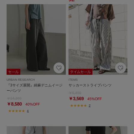
URBAN RESEARCH
ITEMS
『3サイズ展開』綿麻デニムイージ
サッカーストライプパンツ
ーパンツ
￥6,490
￥3,569
￥14,300
45%OFF
￥8,580
40%OFF
2
4