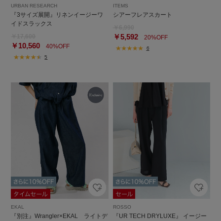
URBAN RESEARCH
ITEMS
『3サイズ展開』リネンイージーワ
シアーフレアスカート
イドスラックス
￥6,990
￥5,592
￥17,600
20%OFF
￥10,560
40%OFF
6
5
EKAL
ROSSO
『別注』Wrangler×EKAL ライトデ
『UR TECH DRYLUXE』 イージー