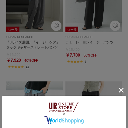
URBAN RESEARCH
URBAN RESEARCH
『3サイズ展開』『イージーケア』
ラミーレーヨンイージーパンツ
タックギャザーストレートパンツ
￥15,400
￥7,700
￥13,200
50%OFF
￥7,920
40%OFF
1
12