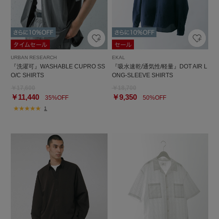
URBAN RESEARCH
EKAL
『洗濯可』WASHABLE CUPRO SS
『吸水速乾/通気性/軽量』DOT AIR L
O/C SHIRTS
ONG-SLEEVE SHIRTS
￥17,600
￥18,700
￥11,440
￥9,350
35%OFF
50%OFF
1