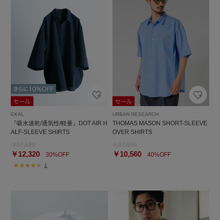
EKAL
URBAN RESEARCH
『吸水速乾/通気性/軽量』DOT AIR H
THOMAS MASON SHORT-SLEEVE
ALF-SLEEVE SHIRTS
OVER SHIRTS
￥17,600
￥17,600
￥12,320
￥10,560
30%OFF
40%OFF
1