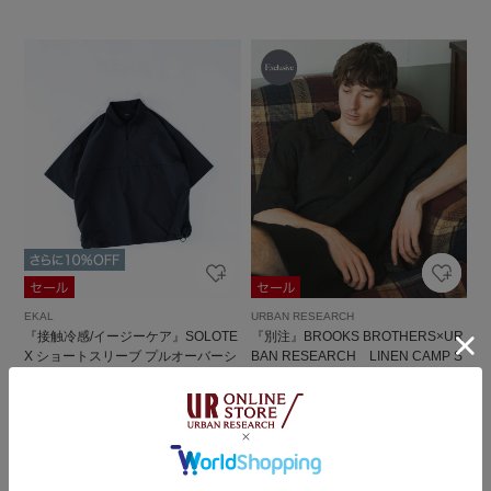
EKAL
URBAN RESEARCH
『接触冷感/イージーケア』SOLOTE
『別注』BROOKS BROTHERS×UR
X ショートスリーブ プルオーバーシ
BAN RESEARCH LINEN CAMP S
ャツ
HIRTS SHORT-SLEEVE
￥13,200
￥24,200
￥7,920
￥16,940
40%OFF
30%OFF