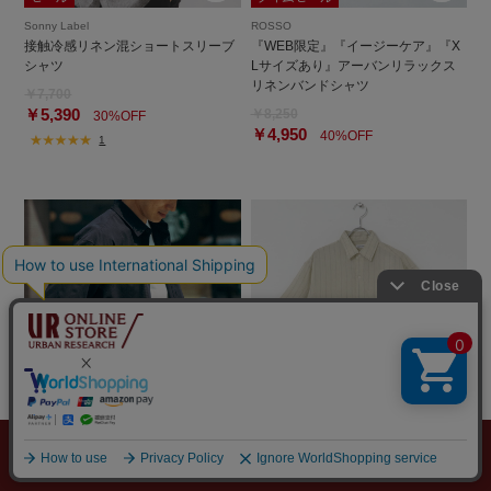
Sonny Label
ROSSO
接触冷感リネン混ショートスリーブ
『WEB限定』『イージーケア』『X
シャツ
Lサイズあり』アーバンリラックス
リネンバンドシャツ
￥7,700
￥5,390
￥8,250
30%OFF
￥4,950
40%OFF
1
メニュー
探す
スタイリング
お気に入り
カート
ITEMS
DOORS