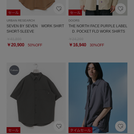
URBAN RESEARCH
DOORS
SEVEN BY SEVEN WORK SHIRT
THE NORTH FACE PURPLE LABEL
SHORT-SLEEVE
D. POCKET FLD WORK SHIRTS
￥41,800
￥24,200
￥20,900
￥16,940
50%OFF
30%OFF