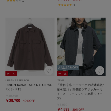
1
6
URBAN RESEARCH
ITEMS
Product Twelve SILK NYLON WO
『接触冷感/イージーケア/吸水速乾/
RK SHIRTS
撥水/防汚』高機能シアサッカー サ
イドストレージシャツ(楽着シリー
￥49,500
ズ)
￥29,700
40%OFF
￥6,990
￥4,893
30%OFF