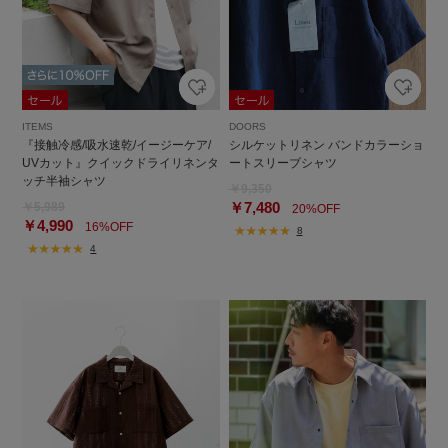
ITEMS
DOORS
『接触冷感/吸水速乾/イージーケア/
シルケットリネン バンドカラーショ
UVカット』クイックドライリネンタ
ートスリーブシャツ
ッチ半袖シャツ
￥9,350
￥7,480
￥5,989
20%OFF
￥4,990
16%OFF
8
4