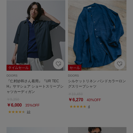
DOORS
DOORS
『仁村紗和さん着用』『UR TEC
シルケットリネン バンドカラーロン
H』サマシェア ショートスリーブシ
グスリーブシャツ
ャツカーディガン
￥10,450
￥6,270
￥9,350
40%OFF
￥6,000
35%OFF
4
10