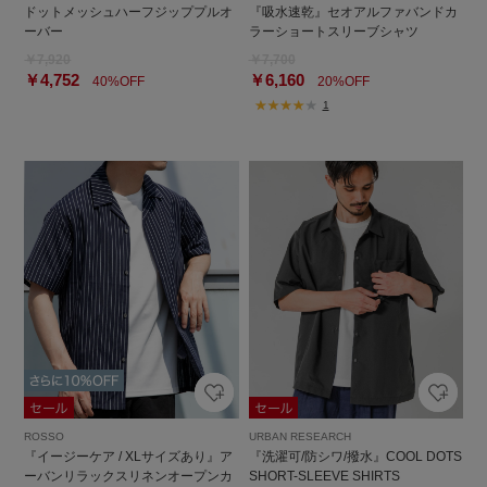
ドットメッシュハーフジッププルオ
『吸水速乾』セオアルファバンドカ
ーバー
ラーショートスリーブシャツ
￥7,920
￥7,700
￥4,752
￥6,160
40%OFF
20%OFF
1
ROSSO
URBAN RESEARCH
『イージーケア / XLサイズあり』ア
『洗濯可/防シワ/撥水』COOL DOTS
ーバンリラックスリネンオープンカ
SHORT-SLEEVE SHIRTS