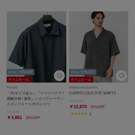
ROSSO
URBAN RESEARCH
『XLサイズあり』『イージーケア /
CUPRO COLD DYE SHIRTS
接触冷感 / 速乾』ハイパフォーマン
￥19,800
スコンフォートポロシャツ
￥12,870
35%OFF
￥5,940
1
￥3,861
35%OFF