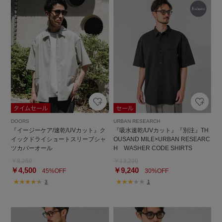
DOORS
URBAN RESEARCH
『イージーケア/速乾/UVカット』ク
『吸水速乾/UVカット』『別注』TH
イックドライショートスリーブシャ
OUSAND MILE×URBAN RESEARC
ツカバーオール
H WASHER CODE SHIRTS
￥8,250
￥13,200
￥4,500
￥9,240
45%OFF
30%OFF
3
1