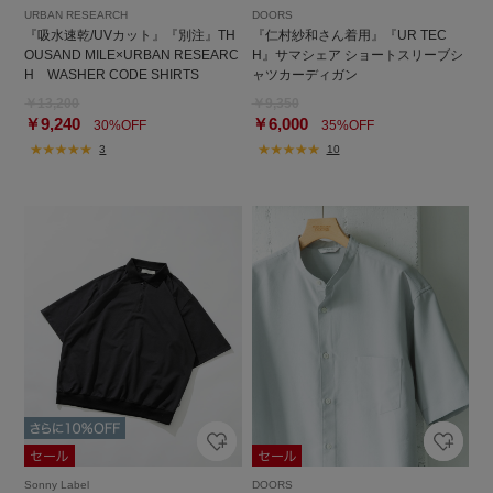
URBAN RESEARCH
DOORS
『吸水速乾/UVカット』『別注』TH
『仁村紗和さん着用』『UR TEC
OUSAND MILE×URBAN RESEARC
H』サマシェア ショートスリーブシ
H WASHER CODE SHIRTS
ャツカーディガン
￥13,200
￥9,350
￥9,240
￥6,000
30%OFF
35%OFF
3
10
Sonny Label
DOORS