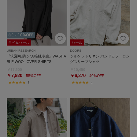
URBAN RESEARCH
DOORS
『洗濯可/防シワ/接触冷感』WASHA
シルケットリネン バンドカラーロン
BLE WOOL OVER SHIRTS
グスリーブシャツ
￥17,600
￥10,450
￥7,920
￥6,270
55%OFF
40%OFF
1
4