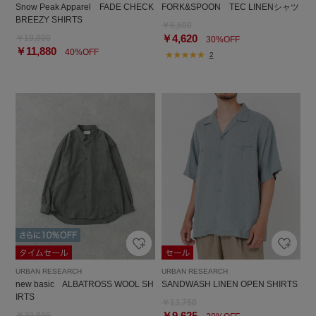
Snow Peak Apparel FADE CHECK
FORK&SPOON TEC LINENシャツ
BREEZY SHIRTS
￥6,600
￥4,620
￥19,800
30%OFF
￥11,880
40%OFF
2
URBAN RESEARCH
URBAN RESEARCH
new basic ALBATROSS WOOL SH
SANDWASH LINEN OPEN SHIRTS
IRTS
￥13,750
￥9,625
￥30,800