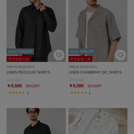
URBAN RESEARCH
URBAN RESEARCH
LINEN REGULAR SHIRTS
LINEN CHAMBRAY O/C SHIRTS
￥13,200
￥13,200
￥8,580
￥8,580
35%OFF
35%OFF
1
1