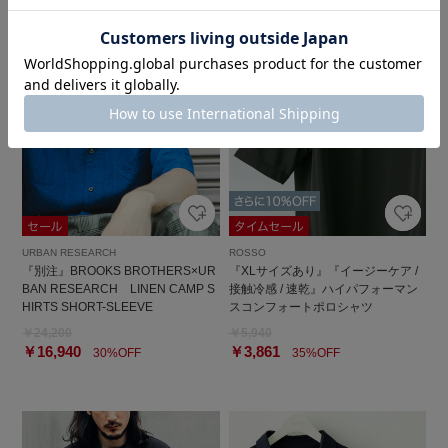
URBAN RESEARCH
ROSSO
『別注』BROOKS BROTHERS×UR
『XLサイズあり』『イージーケア /
BAN RESEARCH LINEN CAMP S
接触冷感 / 速乾』ハイパフォーマン
HIRTS SHORT-SLEEVE
スコンフォートポロシャツ
￥24,200
￥5,940
￥16,940
￥3,861
30%OFF
35%OFF