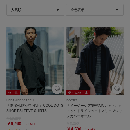
URBAN RESEARCH
DOORS
『洗濯可/防シワ/撥水』COOL DOTS
『イージーケア/速乾/UVカット』ク
SHORT-SLEEVE SHIRTS
イックドライショートスリーブシャ
ツカバーオール
￥13,200
￥9,240
￥8,250
30%OFF
￥4,500
45%OFF