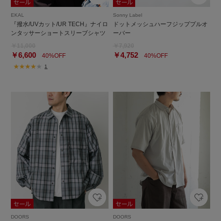
EKAL
Sonny Label
『撥水/UVカット/UR TECH』ナイロ
ドットメッシュハーフジッププルオ
ンタッサーショートスリーブシャツ
ーバー
￥11,000
￥7,920
￥6,600
￥4,752
40%OFF
40%OFF
1
DOORS
DOORS