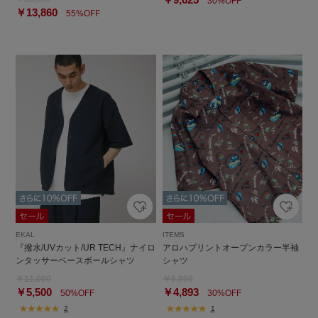
30%OFF
￥13,860
55%OFF
EKAL
ITEMS
『撥水/UVカット/UR TECH』ナイロ
アロハプリントオープンカラー半袖
ンタッサーベースボールシャツ
シャツ
￥11,000
￥6,990
￥5,500
￥4,893
50%OFF
30%OFF
2
1