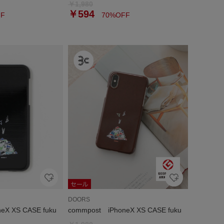
￥1,980
￥594
F
70%OFF
DOORS
eX XS CASE fuku
commpost iPhoneX XS CASE fuku