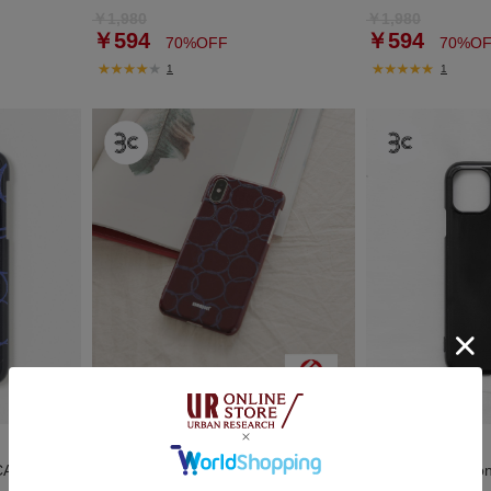
￥1,980
￥1,980
￥594
￥594
70%OFF
70%OF
1
1
DOORS
DOORS
CASE maru
commpost iPhoneX XS CASE maru
commpost iPho