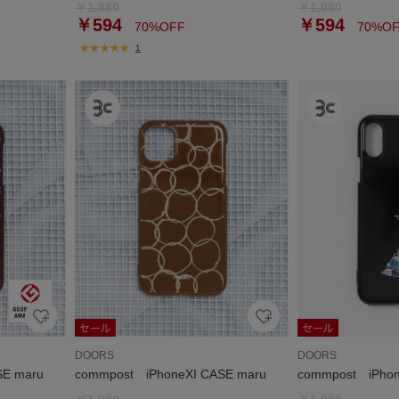
￥1,980
￥1,980
￥594
￥594
70%OFF
70%OF
1
DOORS
DOORS
SE maru
commpost iPhoneXI CASE maru
commpost iPhon