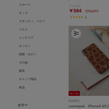
スカート
￥1,980
￥594
70%OFF
キッズ
1
マタニティ・ベビー
コスメ
インテリア
キッチン
雑貨・ホビー
その他
家具
キャンプ用品
食品
DOORS
カラー
commpost iPhoneX XS 