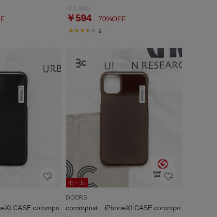
￥1,980
￥594
F
70%OFF
2
DOORS
neXI CASE commpo
commpost iPhoneXI CASE commpo