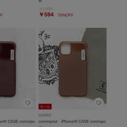
st
￥1,980
￥594
F
70%OFF
DOORS
neXI CASE commpo
commpost iPhoneXI CASE commpo