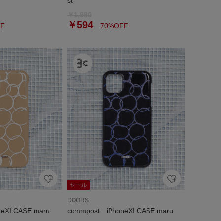
st
￥1,980
￥594
F
70%OFF
DOORS
eXI CASE maru
commpost iPhoneXI CASE maru