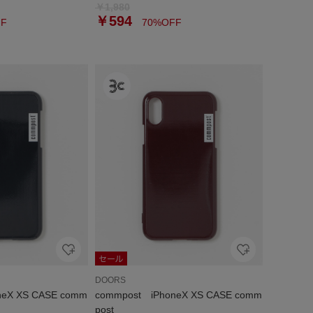
￥1,980
￥594
F
70%OFF
DOORS
neX XS CASE comm
commpost iPhoneX XS CASE comm
post