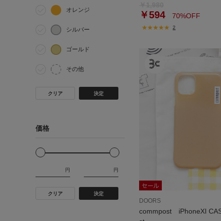
￥1,980
オレンジ
￥594
70%OFF
2
シルバー
ゴールド
その他
クリア
決定
価格
円
円
クリア
決定
DOORS
commpost iPhoneXI CA