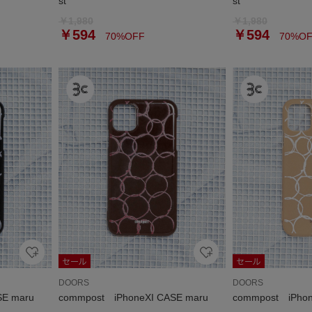
st
st
￥1,980
￥1,980
￥594
￥594
70%OFF
70%OF
DOORS
DOORS
SE maru
commpost iPhoneXI CASE maru
commpost iPhon