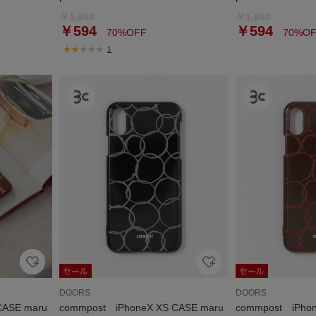
￥1,980
￥1,980
￥594
￥594
70%OFF
70%OF
1
DOORS
DOORS
CASE maru
commpost iPhoneX XS CASE maru
commpost iPhon