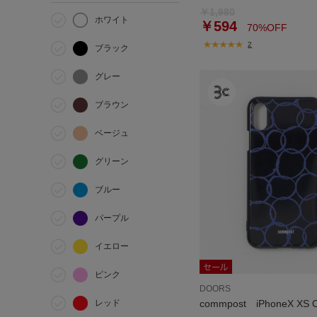
￥1,980
ホワイト
￥594
70%OFF
2
ブラック
グレー
ブラウン
ベージュ
グリーン
ブルー
パープル
イエロー
ピンク
DOORS
レッド
commpost iPhoneX XS 