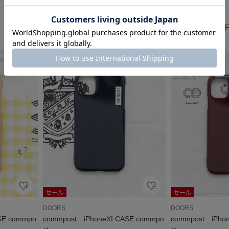
st
￥1,980
￥594
￥1,980
70%OFF
￥594
70%OF
1
DOORS
DOORS
SE commpo
commpost iPhoneXI CASE commpo
commpost iPho