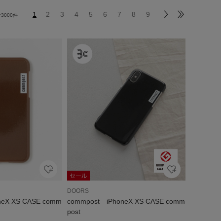
1
2
3
4
5
6
7
8
9
全
3000
件
DOORS
neX XS CASE comm
commpost iPhoneX XS CASE comm
post