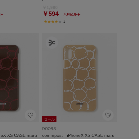
￥1,980
￥594
F
70%OFF
1
DOORS
eX XS CASE maru
commpost iPhoneX XS CASE maru