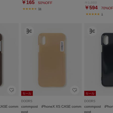
￥165
￥1,980
50%OFF
￥594
70%OF
54
1
DOORS
DOORS
CASE comm
commpost iPhoneX XS CASE comm
commpost iPho
post
post