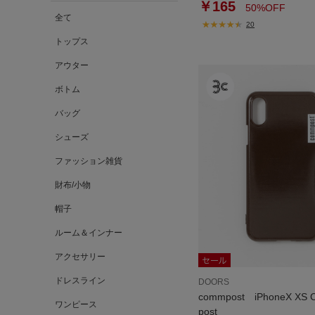
￥165
50%OFF
全て
20
トップス
アウター
ボトム
バッグ
シューズ
ファッション雑貨
財布/小物
帽子
ルーム＆インナー
アクセサリー
ドレスライン
DOORS
commpost iPhoneX XS 
ワンピース
post