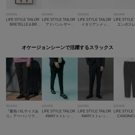
DOORS
DOORS
DOORS
DOORS
LIFE STYLE TAILOR
LIFE STYLE TAILOR
LIFE STYLE TAILOR
LIFE STYLE
BRETELLE＆BRA
アドバンレザーベ
イタリアンメッシ
エンボスレ
CES サスペンダー
ルト
ュベルト
ルト
オケージョンシーンで活躍するスラックス
ROSSO
DOORS
DOORS
DOORS
『蓄熱 / XLサイズあ
LIFE STYLE TAILOR
LIFE STYLE TAILOR
LIFE STYLE
り』アーバンリラッ
4WAYストレッチ
4WAYストレッチ
CANONICO
クスサーモライトネ
パンツ
メランジパンツ
S
ルスラックス