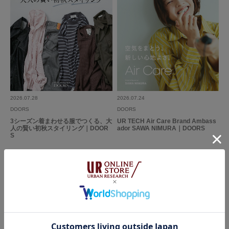
2026.07.28
2026.07.24
DOORS
DOORS
3シーズン着まわせる服でつくる、大
UR TECH Air Care Brand Ambass
人の賢い初秋スタイリング｜DOOR
ador SAWA NIMURA｜DOORS
S