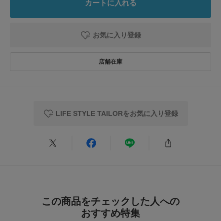
カートに入れる
2023.8.13
旦那さんの、友達の結…
お気に入り登録
色：SAX
/
サイズ：FREE
かんな
年代:
30代
性別:
女性
身長:
161～165cm
体型:
ふつう
サイズ感
:ちょうど良い
使いやすさ
:やや良い
旦那さんの、友達の結婚式用に買いました。スーツが黒になりがちなので、
差し色になります。
LIFE STYLE TAILORをお気に入り登録
参考になった
0
Like!
0
この商品をチェックした人への
おすすめ特集
とじる