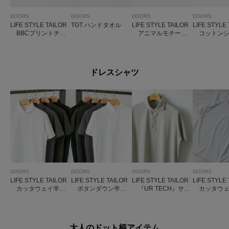
DOORS
DOORS
DOORS
DOORS
LIFE STYLE TAILOR
TGT ハンドタオル
LIFE STYLE TAILOR
LIFE STYLE
BBCプリントチー
アニマルモチーフ
コットンシ
フ
柄コットンハンカチ
ット柄ネッ
ドレスシャツ
DOORS
DOORS
DOORS
DOORS
LIFE STYLE TAILOR
LIFE STYLE TAILOR
LIFE STYLE TAILOR
LIFE STYLE
カッタウェイ半袖
ボタンダウン半袖
『UR TECH』サマ
カッタウェ
プルオーバー
プルオーバー
シェア ドレスポロ
子半袖プル
大人のドット柄アイテム