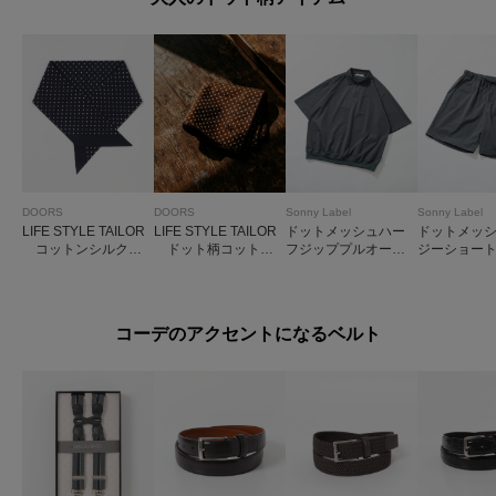
DOORS
DOORS
Sonny Label
Sonny Label
LIFE STYLE TAILOR
LIFE STYLE TAILOR
ドットメッシュハー
ドットメッ
コットンシルクド
ドット柄コットン
フジッププルオーバ
ジーショー
ット柄ネッカチーフ
ハンカチ
ー
コーデのアクセントになるベルト