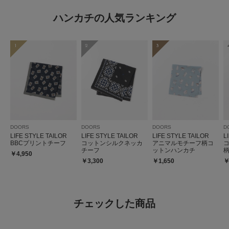
ハンカチの人気ランキング
1
2
3
DOORS
DOORS
DOORS
D
LIFE STYLE TAILOR
LIFE STYLE TAILOR
LIFE STYLE TAILOR
L
BBCプリントチーフ
コットンシルクネッカ
アニマルモチーフ柄コ
チーフ
ットンハンカチ
￥4,950
￥3,300
￥1,650
￥
チェックした商品