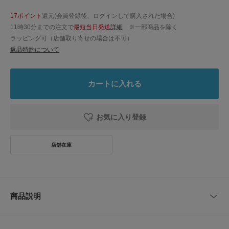
17ポイント
還元(会員登録後、ログインして購入された場合)
11時30分までの注文で
最短当日発送
詳細
※一部商品を除く
ラッピング可（店舗取り寄せの場合は不可）
返品特約について
カートに入れる
お気に入り登録
商品説明
【LIFE STYLE TAILOR/ ライフスタイルテイラー】
「LIFE STYLE TAILOR」は私たちが提案する暮らしの新たなエッセンスと