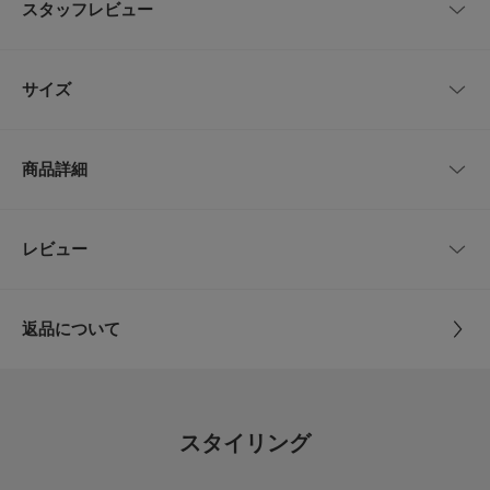
スタッフレビュー
してスタートしたドレスラインです。 日々の暮らしの一部であるビジネス
ライフにおいても、私たちURBAN RESEARCH DOORSが“仕立て役”を担
いたいという想いから名付けました。
レビューはありません。
サイズ
LIFE STYLE TAILORオリジナルのチーフです。
リバーシブル仕様になっています。
ブライダルやパーティーシーンにおすすめです。
サイズ
縦 × 横
商品詳細
とじる
FREE
31×31cm
品番
DT94-1UL004
レビュー
サイズガイド
とじる
トルソーボディーサイズ
サイズ
FREE
とじる
返品について
素材
絹100%
レビュー
原産国
日本
5.0
スタイリング
カテゴリ
ドレスライン
ハンカチ
1
レビュー件数：
件