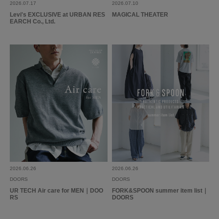
2026.07.17
2026.07.10
Levi's EXCLUSIVE at URBAN RES
MAGICAL THEATER
EARCH Co., Ltd.
2026.06.26
2026.06.26
DOORS
DOORS
UR TECH Air care for MEN｜DOO
FORK&SPOON summer item list｜
RS
DOORS