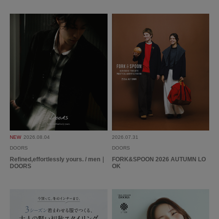
NEW
2026.08.04
2026.07.31
DOORS
DOORS
Refined,effortlessly yours. / men｜
FORK&SPOON 2026 AUTUMN LO
DOORS
OK