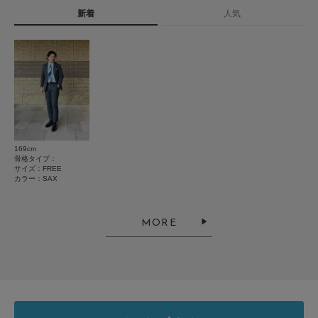
タイプ
MEN
新着
人気
★
5
(1)
★
4
(0)
とじる
★
3
(0)
★
2
(0)
★
1
(0)
169cm
サイズ感
骨格タイプ：
サイズ：FREE
小さい
大きい
カラー：SAX
使いやすさ
悪い
良い
MORE
絞り込み
表示：新しい順