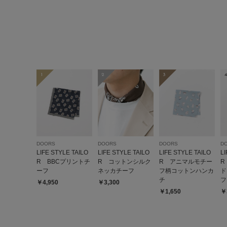
1
2
3
4
DOORS
DOORS
DOORS
D
LIFE STYLE TAILO
LIFE STYLE TAILO
LIFE STYLE TAILO
L
R BBCプリントチ
R コットンシルク
R アニマルモチー
R
ーフ
ネッカチーフ
フ柄コットンハンカ
ド
チ
フ
￥4,950
￥3,300
￥1,650
￥