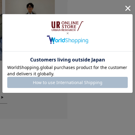
★
3
★
2
★
1
小さい
悪い
174cm
骨格タイプ：
サイズ：-
カラー：WHT-NVY
絞り込み
ふちがベージュに
色：WHT-BEG
/
サイズ：-