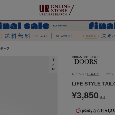
ネンチーフ
1
10
レーベル：
DOORS
ブラン
LIFE STYLE T
¥3,850
税込
なら
月々1,2