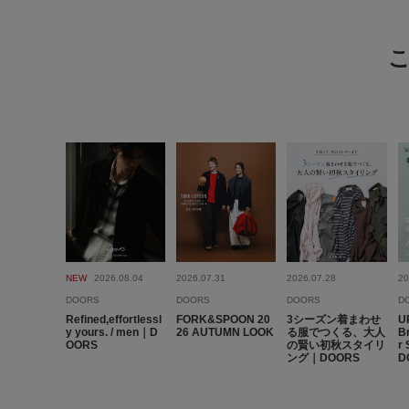
NEW
2026.08.04
2026.07.31
2026.07.28
20
DOORS
DOORS
DOORS
D
Refined,effortlessl
FORK&SPOON 20
3シーズン着まわせ
U
y yours. / men｜D
26 AUTUMN LOOK
る服でつくる、大人
B
OORS
の賢い初秋スタイリ
r
ング｜DOORS
D