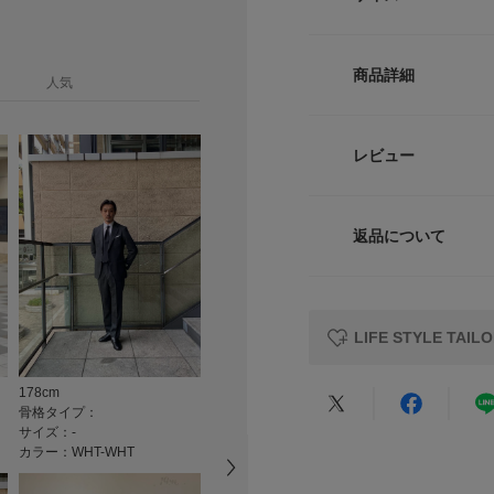
枚。
同色の刺繍もポイン
サイズ
【LIFE STYLE 
商品詳細
人気
DOORSのプライベー
-
案する暮らしの新た
日々の暮らしの一部
品番
レビュー
SEARCH DOO
サイズガイド
サイズ
トルソーボディーサイ
※商品画像は、光の
返品について
素材
色味と異なって見え
レビュー
※商品の色味の目安
原産国
LIFE STYLE T
カテゴリ
178cm
169cm
骨格タイプ：
骨格タイプ：
タイプ
サイズ：-
サイズ：-
★
5
カラー：WHT-WHT
カラー：WHT-WHT
★
4