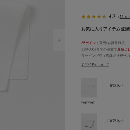
4.7
(
3
件の
お気に入りアイテム登録数
35ポイント
還元(会員登録後、
11時30分までの注文で
最短当
ラッピング可（店舗取り寄せの
返品特約について
-
在庫あり
WHT-WHT
-
在庫あり