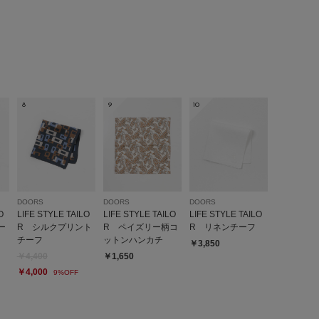
いないです。何枚か買い足しながら使っています。
参考になった
0
Like!
0
8
9
10
2023.6.11
ツの…
代
性別:
男性
身長:
166～170cm
体型:
小柄
DOORS
DOORS
DOORS
:ちょうど良い
使いやすさ
:良い
O
LIFE STYLE TAILO
LIFE STYLE TAILO
LIFE STYLE TAILO
ー
R シルクプリント
R ペイズリー柄コ
R リネンチーフ
チーフ
ットンハンカチ
￥3,850
チーフとして使用しました。縁のベージュがアクセントにな
￥4,400
￥1,650
のに使えて満足です
￥4,000
9%OFF
参考になった
0
Like!
0