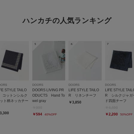
絶対もっておいて間違
ハンカチの人気ランキング
5
6
7
パーティ用のスー
色：WHT-BEG
/
サイズ：-
mi
年代:
40
OORS
DOORS
DOORS
DOORS
サイズ感
IFE STYLE TAILO
DOORS LIVING PR
LIFE STYLE TAILO
LIFE STYLE TAIL
 コットンシルク
ODUCTS Hand To
R リネンチーフ
R シルクジャガ
ット柄ネッカチー
wel gray
ド四面チーフ
￥3,850
パーティ用のスーツの
￥990
￥4,400
り、バランスを整える
3,300
￥594
￥2,200
40%OFF
50%OFF