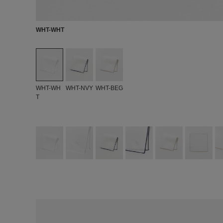
WHT-WHT
WHT-WH
WHT-NVY
WHT-BEG
T