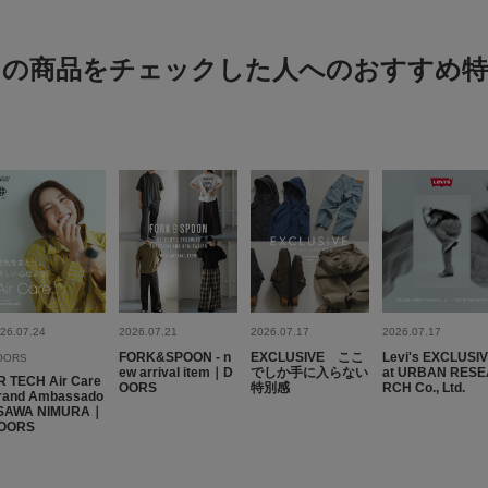
あ
年代:
20
この商品をチェックした人へのおすすめ特
サイズ感
ふちがベージュになる
も綺麗です。
26.07.24
2026.07.21
2026.07.17
2026.07.17
絶対もっておいて
FORK&SPOON - n
EXCLUSIVE ここ
Levi's EXCLUSI
OORS
色：WHT-WHT
/
サイズ：-
ew arrival item｜D
でしか手に入らない
at URBAN RESE
R TECH Air Care
OORS
特別感
RCH Co., Ltd.
rand Ambassado
あ
 SAWA NIMURA｜
OORS
年代:
20
サイズ感