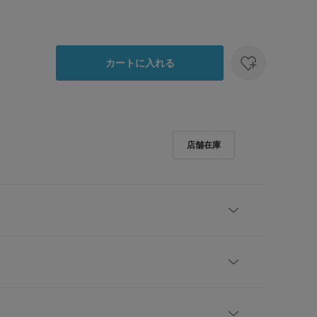
カートに入れる
AILORオリジナルのチーフです。
のポケットチーフで胸元を華やかに演出します。
らカジュアルなジャケットスタイルまで幅広く活躍し
レビューはありません。
イトで、フチのパイピングをカラーであしらった一