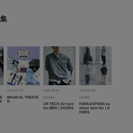
代
性別:
男性
身長:
161～165cm
体型:
ふつう
集
:ちょうど良い
使いやすさ
:良い
だけで、ブラウン系との相性がよくなります。折った時の表情
参考になった
0
Like!
0
2023.9.6
2026.07.10
2026.06.26
2026.06.26
間違…
VE
MAGICAL THEATE
DOORS
DOORS
A
R
UR TECH Air care
FORK&SPOON su
for MEN｜DOORS
mmer item list｜D
OORS
代
性別:
男性
身長:
161～165cm
体型:
ふつう
:ちょうど良い
使いやすさ
:良い