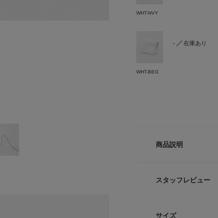
WHT-NVY
-
在庫あり
WHT-BEG
商品説明
LIFE STYLE T
ベーシックなリネン
スタッフレビュー
フォーマルシーンか
ます。
ベースはすべてホワ
サイズ