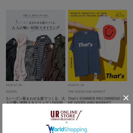
2025.12.2
いい色です
色：ORANGE
/
サイズ：-
ヒタキ
年代:
30代
性別:
女性
身長:
156～160cm
体型:
ふつう
サイズ感
:ちょうど良い
使いやすさ
:良い
コーデのアクセントになるといいと思い購入しました。画像の通りで、絵柄
も色味もステキです！
2026.07.28
2026.07.28
参考になった
0
Like!
0
DOORS
THE GOODLAND MARKET
3シーズン着まわせる服でつくる、大
That’s SUMMER RECOMMEND｜T
人の賢い初秋スタイリング｜DOOR
HE GOODLAND MARKET
S
2025.12.1
女子が持ってもかわいい柄です