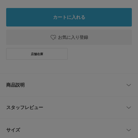
カートに入れる
お気に入り登録
商品説明
モチーフプリントが施されたハンカチ。
ノスタルジックなタッチのイラストは雰囲気もよく、コーディネートにアク
スタッフレビュー
セントも加えてくれます。
ご自身用にはもちろん、ちょっとしたギフトにもおすすめのアイテムです。
レビューはありません。
【LIFE STYLE TAILOR / ライフスタイルテイラー】
サイズ
「LIFE STYLE TAILOR」は私たちが提案する暮らしの新たなエッセンスと
してスタートしたドレスラインです。