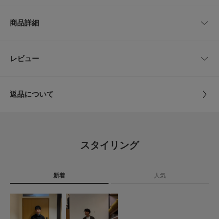
日々の暮らしの一部であるビジネスライフにおいても、私たちURBAN RES
サイズ
縦
横
EARCH DOORSが“仕立て役”を担いたいという想いから名付けました。
商品詳細
-
45cm
45cm
【2025 Autumn/Winter】【25AW】
※商品画像は、光の当たり具合やパソコンなどの閲覧環境により、実際の色
品番
DTA6-1UL801
レビュー
サイズガイド
とじる
味と異なって見える場合がございます。予めご了承ください。
トルソーボディーサイズ
※商品の色味の目安は、商品単体の画像をご参照ください。
サイズ
-
▼お気に入り登録のおすすめ▼
とじる
返品について
お気に入り登録商品は、マイページにて現在の価格情報や在庫状況の確認が
素材
綿100%
可能です。
レビュー
お買い物リストの管理に是非ご利用下さい。
原産国
日本
4.6
とじる
スタイリング
カテゴリ
ドレスライン
ハンカチ
13
レビュー件数：
件
タイプ
MEN
新着
人気
★
5
(8)
★
4
(5)
とじる
★
3
(0)