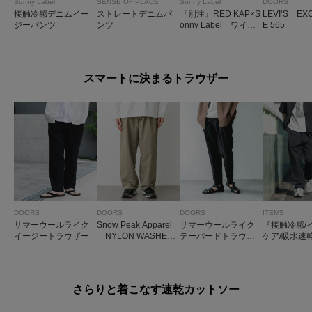
Sonny Label
SENSE OF PLACE
Sonny Label
DOORS
接触冷感デニムイー
ストレートデニムパ
『別注』RED KAP×S
LEVI’S EX
ジーパンツ
ンツ
onny Label ワイド
E 565
デニムパンツ
スマートに決まるトラウザー
DOORS
DOORS
DOORS
ITEMS
サマーウールライク
Snow Peak Apparel
サマーウールライク
『接触冷感/
イージートラウザー
NYLON WASHER
テーパードトラウザ
ケア/吸水速乾
TROUSERS
ー
防汚』高機
ッカー イー
ウザー(楽着
さらりと着こなす速乾カットソー