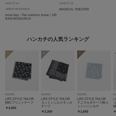
2026.07.10
2026.07.10
URBAN RESEARCH
MAGICAL THEATER
must buy - The summer issue｜UR
BAN RESEARCH
ハンカチの人気ランキング
1
2
3
DOORS
DOORS
DOORS
D
LIFE STYLE TAILOR
LIFE STYLE TAILOR
LIFE STYLE TAILOR
L
BBCプリントチーフ
コットンシルクネッカ
アニマルモチーフ柄コ
チーフ
ットンハンカチ
￥4,950
￥3,300
￥1,650
￥