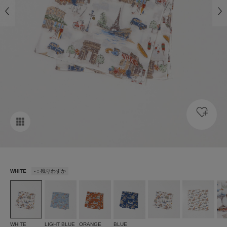
WHITE
-：残りわずか
WHITE
LIGHT BLUE
ORANGE
BLUE