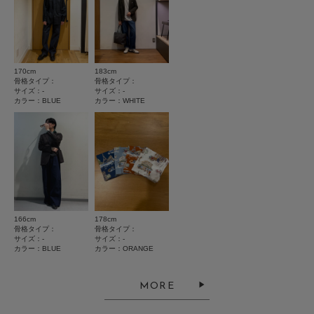
★
2
(0)
★
1
(0)
170cm
183cm
サイズ感
骨格タイプ：
骨格タイプ：
サイズ：-
サイズ：-
小さい
大きい
カラー：BLUE
カラー：WHITE
使いやすさ
悪い
良い
絞り込み
表示：新しい順
166cm
178cm
骨格タイプ：
骨格タイプ：
サイズ：-
サイズ：-
2026.5.10
カラー：BLUE
カラー：ORANGE
とても良かった
MORE
色：ORANGE
/
サイズ：-
ゆーあーるであーる