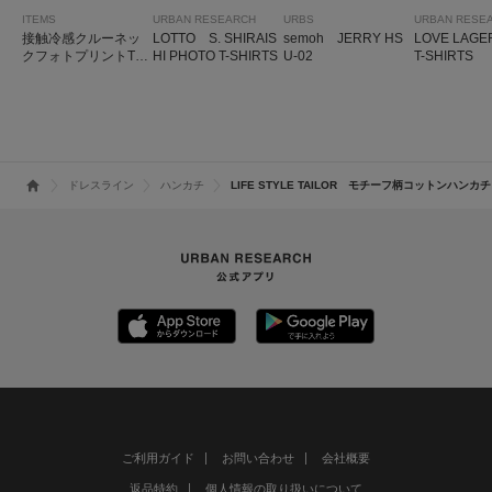
ITEMS
URBAN RESEARCH
URBS
URBAN RESE
接触冷感クルーネッ
LOTTO S. SHIRAIS
semoh JERRY HS
LOVE LAGE
クフォトプリントTシ
HI PHOTO T-SHIRTS
U-02
T-SHIRTS
ャツ
ドレスライン
ハンカチ
LIFE STYLE TAILOR モチーフ柄コットンハンカチ
ご利用ガイド
お問い合わせ
会社概要
返品特約
個人情報の取り扱いについて