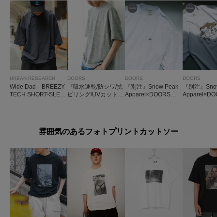
URBAN RESEARCH
DOORS
DOORS
DOORS
Wide Dad BREEZY
『吸水速乾/防シワ/抗
『別注』Snow Peak
『別注』Snow
TECH SHORT-SLEE
ピリング/UVカット/
Apparel×DOORS
Apparel×
VE T-SHIRTS
イージーケア』DRY
WA/AC DRAWSTRIN
WA/AC FAMI
MIX20sプレーティン
G T-SHIRTS
P T-SHIRTS
グショートスリーブ
Tシャツ
雰囲気のあるフォトプリントカットソー