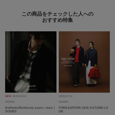
生地が薄めで吸水力がもう少しという感じのようですが、気に入ってくれて
います。
この商品をチェックした人への
おすすめ特集
参考になった
0
Like!
0
2025.12.10
大人ハンカチーフ
色：ORANGE
/
サイズ：-
no name
とても柄が可愛くパンツのポケットやジャケットに忍ばせようと思います。
NEW
2026.08.04
2026.07.31
DOORS
DOORS
参考になった
0
Like!
0
Refined,effortlessly yours. / men｜
FORK&SPOON 2026 AUTUMN LO
DOORS
OK