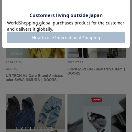
色：BLUE
/
サイズ：-
ぎゅったん
年代:
50代
足のサイズ:
24cm
性別:
女性
サイズ感
:ちょうど良い
使いやすさ
:良い
主人用に購入しました。どの色もステキで迷いましたがブルーを購入。メン
ズ用ですが、パリの街並みのイラストがかわいいので、自分用にも欲しくな
りました。他の色も購入検討しています。
2026.07.24
2026.07.21
参考になった
0
Like!
0
DOORS
FORK&SPOON - new arrival item｜
DOORS
UR TECH Air Care Brand Ambass
ador SAWA NIMURA｜DOORS
もっと見る
とじる