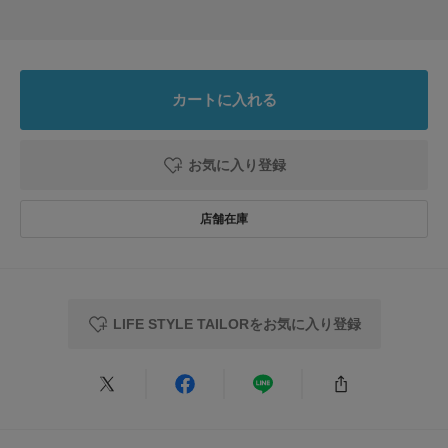
足のサイズ:
27.5cm
年代:
20代
性別:
男性
身長:
176～180cm
体型:
ふつう
サイズ感
:ちょうど良い
使いやすさ
:良い
カートに入れる
パートナーにプレゼントのために購入いたしました。
とても喜んでくれたので良かったです。またお買い物させていただきます！
参考になった
0
Like!
0
お気に入り登録
2025.12.20
かわいいです
色：ORANGE
/
サイズ：-
LIFE STYLE TAILORをお気に入り登録
no name
年代:
30代
性別:
女性
サイズ感
:ちょうど良い
使いやすさ
:良い
デザインとカラーが可愛く、夫へプレゼントで購入しました。