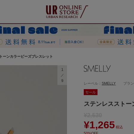
トーンカラービーズブレスレット
1
9
レーベル：
SMELLY
ブラン
ステンレスストー
¥2,530
¥1,265
税込
50%OFF