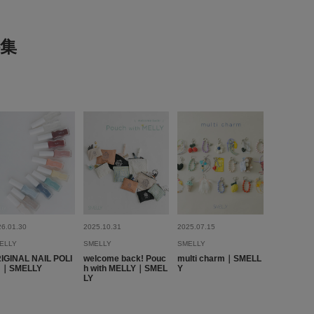
2026.5.21
集
me
代
足のサイズ:
24.5cm
性別:
女性
身長:
161～165cm
う
さ
:良い
赤で、ビーズとはいえ、子どもぽくないです。大人っぽく付け
スなので着脱が楽だけど、切れないか不安になる。私の手首が
たり（ピッタリ過ぎる）だったけど、2回くらいつけたら、ほど
た。伸びたのかな。痩せたのかな。シェルがあるのも良い感
26.01.30
2025.10.31
2025.07.15
参考になった
0
Like!
0
ELLY
SMELLY
SMELLY
IGINAL NAIL POLI
welcome back! Pouc
multi charm｜SMELL
H｜SMELLY
h with MELLY｜SMEL
Y
LY
2026.4.21