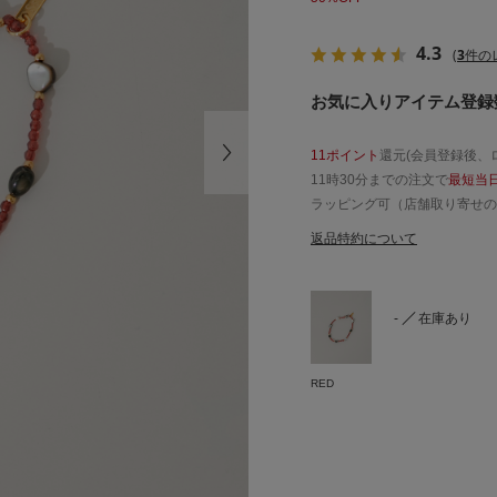
4.3
(
3
件の
お気に入りアイテム登録数
11ポイント
還元(会員登録後、
11時30分までの注文で
最短当
ラッピング可（店舗取り寄せの
返品特約について
-
在庫あり
RED