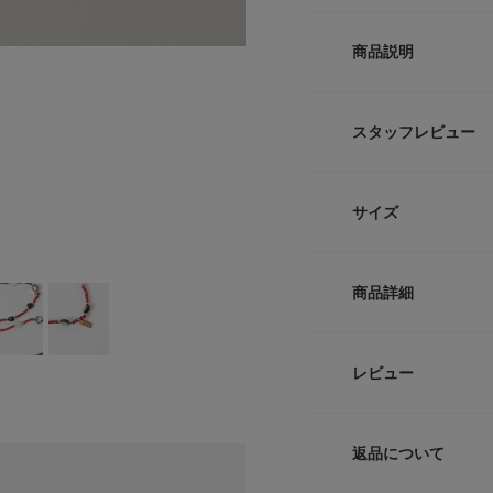
商品説明
【カラービーズのミ
スタッフレビュー
●深みのあるレッド
●角度によって光り
に
サイズ
●肌に優しく錆びに
こっくりとした赤色
サイズ
かヴィンテージライ
商品詳細
一粒ごとに表情がち
-
落ち着いた印象に仕
腐食に強く錆びにく
品番
レビュー
にも対応したアクセ
サイズガイド
サイズ
トルソーボディーサイ
【2026 Spring/S
返品について
素材
※この商品は、製造