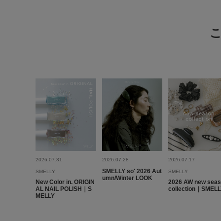
2026.07.31
2026.07.28
2026.07.17
SMELLY so' 2026 Aut
SMELLY
SMELLY
umn/Winter LOOK
New Color in. ORIGIN
2026 AW new sea
AL NAIL POLISH｜S
collection｜SMEL
MELLY