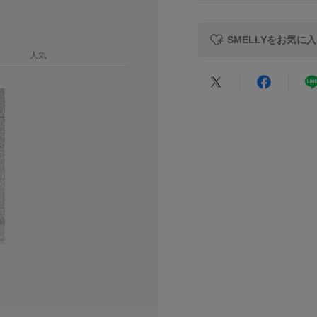
レビュー
ます。予めご了承く
【サージカルステン
原産国
SMELLYをお気に
・通常のステンレス
人気
・医療器具にも使用
カテゴリ
・お風呂などの水に
したりしにくい。
★
5
タイプ
※アレルギーの原因
★
4
するものではありま
た場合は直ちに使用
★
3
※アレルギー体質の
ますので十分にご注
★
2
※サージカルステン
★
1
製品状態を永久保証
異なりますので、ご
※その他お取り扱い
覧ください。
悪い
※アクセサリーは壊
にご使用いただける
総重量 : 約2g