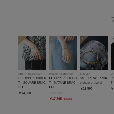
1
2
3
4
URBAN RESEARCH
URBAN RESEARCH
SMELLY
U
PHILIPPE AUDIBER
PHILIPPE AUDIBER
SMELLY so’ doubl
P
T SQUARE BRAC
T MATANE BRAC
e chain bracelet
T 
ELET
ELET
￥18,500
￥
￥14,300
￥20,900
￥17,765
15%OFF