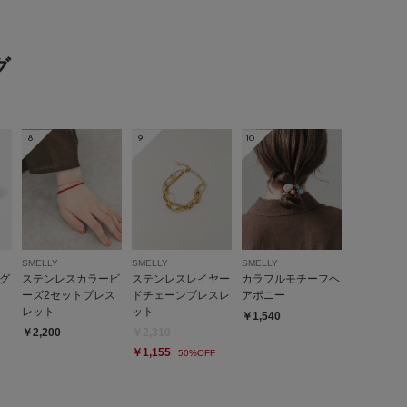
グ
8
9
10
ーンシェルが大人な配色でとてもオシャレです！
ワントーンコーデでも良いアクセントになります。
ステンレス素材なのも嬉しいポイントです。
参考になった
0
Like!
0
SMELLY
SMELLY
SMELLY
グ
ステンレスカラービ
ステンレスレイヤー
カラフルモチーフヘ
ーズ2セットブレス
ドチェーンブレスレ
アポニー
レット
ット
￥1,540
￥2,200
￥2,310
￥1,155
50%OFF
とじる