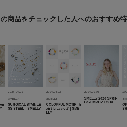
良い
この商品をチェックした人へのおすすめ特
色：RED
/
サイズ：-
no na
年代:
50
体型:
ふつ
使いやす
ビーズの赤はシックな
られます。のびるテグ
太いのか、最初はぴっ
よいぴったりさになっ
じ。
2026.06.23
2026.06.16
2026.02.06
20
SMELLY 2026 SPRIN
SMELLY
SMELLY
SM
G/SUMMER LOOK
son
SURGICAL STAINLE
COLORFUL MOTIF - h
OR
LY
SS STEEL｜SMELLY
air? bracelet?｜SME
S
LLY