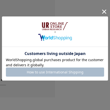
絞り込み
※商品画像は、光の
色味と異なって見え
※商品の色味の目安
可愛い
▼お気に入り登録の
お気に入り登録商品
色：RED
/
サイズ：-
が可能です。
ぶー
お買い物リストの管
足のサイ
体型:
ふつ
使いやす
大人っぽくてつけるだ
手首がしっかりしてる
いです。