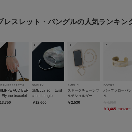
オシャレ
色：RED
/
サイズ：-
ブレスレット・バングルの人気ランキン
かんこ
5
6
7
レッドビーズやモノト
シンプルなスタイルや
錆びにくいサージカル
RBAN RESEARCH
SMELLY
SMELLY
DOORS
HILIPPE AUDIBER
SMELLY so’ twist
スネークチェーンマ
バッファローバン
Elyane bracelet
chain bangle
ルチショルダー
ル
13,750
￥12,600
￥2,530
￥4,950
￥3,465
30%OFF