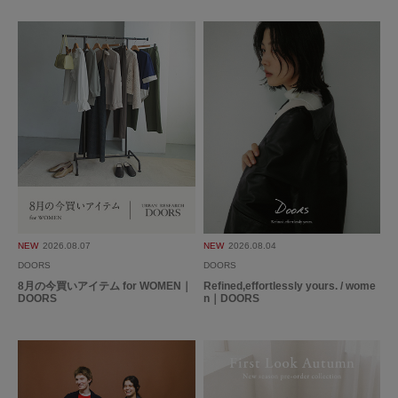
2026.1.20
ぴったり
色：SV950
/
サイズ：FREE
no name
年代:
50代
性別:
女性
身長:
146～150cm
体型:
小柄
使いやすさ
:良い
デザインがシンプルで、気に入っています。手首にぴったりです。クルクル
回ったりしないので、安定感があります。
素敵なのに、SALEでかなり安く購入できました。
NEW
2026.08.07
NEW
2026.08.04
参考になった
0
Like!
2
DOORS
DOORS
8月の今買いアイテム for WOMEN｜
Refined,effortlessly yours. / wome
DOORS
n｜DOORS
2025.6.6
シンプルでどんなコー…