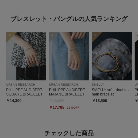
ブレスレット・バングルの人気ランキング
とじる
1
2
3
URBAN RESEARCH
URBAN RESEARCH
SMELLY
U
PHILIPPE AUDIBERT
PHILIPPE AUDIBERT
SMELLY so’ double c
P
SQUARE BRACELET
MATANE BRACELET
hain bracelet
E
￥14,300
￥20,900
￥18,500
￥
￥17,765
15%OFF
チェックした商品