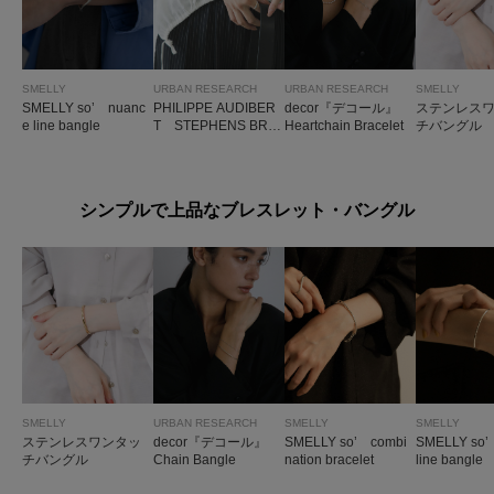
SMELLY
URBAN RESEARCH
URBAN RESEARCH
SMELLY
SMELLY so’ nuanc
PHILIPPE AUDIBER
decor『デコール』
ステンレス
e line bangle
T STEPHENS BRA
Heartchain Bracelet
チバングル
CELET
シンプルで上品なブレスレット・バングル
SMELLY
URBAN RESEARCH
SMELLY
SMELLY
ステンレスワンタッ
decor『デコール』
SMELLY so’ combi
SMELLY so’
チバングル
Chain Bangle
nation bracelet
line bangle