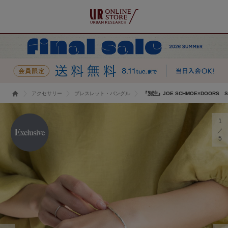
アクセサリー
ブレスレット・バングル
『別注』JOE SCHMOE×DOORS SV95
1
5