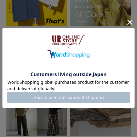
随分前に同じものを買って失くしてしまったので、また購入しました！シン
プルでどんな服にも合うのに付けると付けないでは全然違うので存在感もあ
ります。縁のあるお店で購入したのでお守りのように大切に付けたいと思い
ます。
2026.07.28
2026.07.24
THE GOODLAND MARKET
DOORS
参考になった
0
Like!
0
That’s SUMMER RECOMMEND｜T
UR TECH Air Care Brand Ambass
HE GOODLAND MARKET
ador SAWA NIMURA｜DOORS
2024.11.17
シンプルなデザインで…
色：SV950
/
サイズ：FREE
ミー
年代:
40代
性別:
女性
使いやすさ
:良い
シンプルなデザインで、大きさはぴったり目です。
華奢な感じが素敵です。