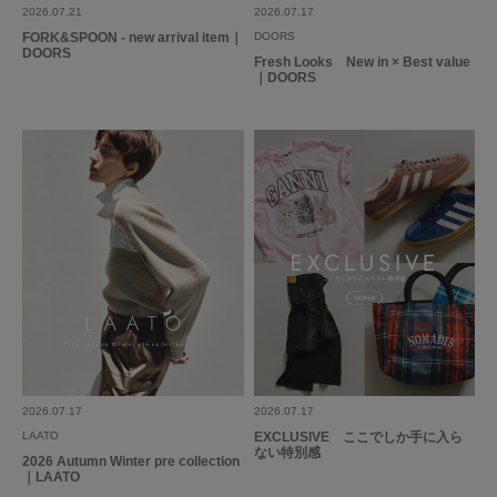
2026.07.21
2026.07.17
参考になった
0
Like!
0
FORK&SPOON - new arrival item｜
DOORS
DOORS
Fresh Looks New in × Best value
｜DOORS
2024.10.25
配偶者へのプレゼント…
色：SV950
/
サイズ：FREE
なが
年代:
30代
性別:
男性
使いやすさ
:良い
配偶者へのプレゼントで購入しました。シンプルなデザインで合わせやす
く、気に入ってくれています。
参考になった
0
Like!
0
2026.07.17
2026.07.17
LAATO
EXCLUSIVE ここでしか手に入ら
ない特別感
2026 Autumn Winter pre collection
｜LAATO