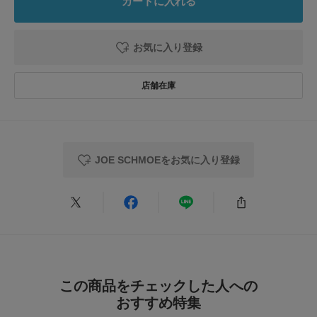
カートに入れる
カテゴリ
アクセサリー
ブレスレット・バングル
5
レビュー件数：
件
とじる
お気に入り登録
タイプ
WOMEN
★
5
(5)
★
4
(0)
とじる
★
3
(0)
★
2
(0)
JOE SCHMOEをお気に入り登録
★
1
(0)
使いやすさ
悪い
良い
絞り込み
表示：新しい順
この商品をチェックした人への
おすすめ特集