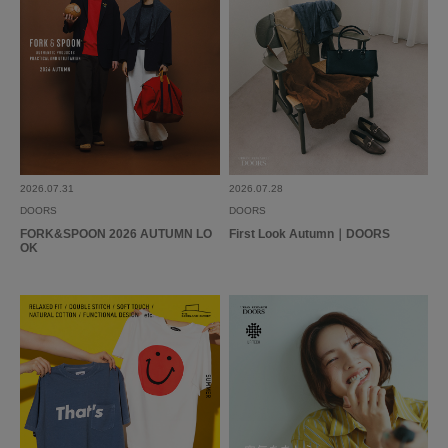
色：SV950
/
サイズ：FREE
FS
年代:
40代
性別:
女性
使いやすさ
:良い
シンプルでどんなコーデにも合わせられて便利。これから腕を出す時期なの
で、つける出番が多くなりそうです。
参考になった
0
Like!
0
2026.07.31
2026.07.28
DOORS
DOORS
FORK&SPOON 2026 AUTUMN LO
First Look Autumn｜DOORS
OK
2025.3.21
随分前に同じものを買…
色：SV950
/
サイズ：FREE
シマエナガ
年代:
30代
性別:
女性
使いやすさ
:良い