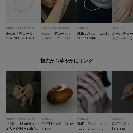
URBAN RESEARCH
URBAN RESEARCH
SMELLY
SMELLY
decor『デコール』
decor『デコール』
SMELLY so’ twist c
ボールチェー
STAINLESS BALLCH
STAINLESS FRATCH
hain bangle
トブレスレ
AIN BRACE
AIN BRACE
指先から華やかにリング
URBAN RESEARCH
SMELLY
SMELLY
SMELLY
『別注』Naotokojim
SMELLY so’ flat ov
SMELLY so’ combi
SMELLY so’
a×URBAN RESEAR
al ring
nation chain ring
thin ring