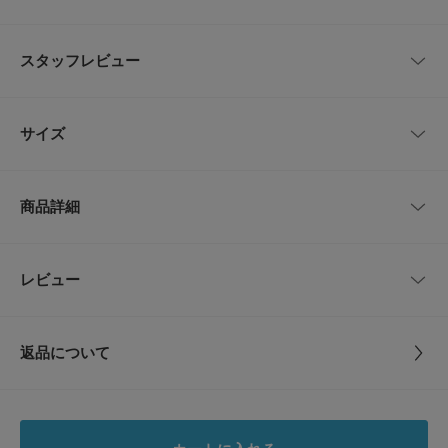
スタッフレビュー
【JOE SCHMOE(ジョーシモー)】
アクセサリーなどが人気の神戸のメーカー「DEF COMPANY」の人気ブラ
ンド。
レビューはありません。
サイズ
【2024 Spring/Summer】【24SS】
※強い衝撃を与えると破損する恐れがありますので取扱いには十分ご注意く
サイズ
手首周り
幅
ださい。また水分、汗、埃などは変色やくすみの原因となります。水に濡れ
商品詳細
る際は取り外してください。
FREE
14.7cm
0.3cm
※衣類や髪の毛等へのひっかけによりパーツの破損や切れる場合がございま
す。
※その他お取り扱いに関しましては、商品に付属のアテンションタグをご覧
品番
DW44153211AB035
レビュー
サイズガイド
とじる
ください。
トルソーボディーサイズ
サイズ
FREE
※商品画像は、光の当たり具合やパソコンなどの閲覧環境により、実際の色
味と異なって見える場合がございます。予めご了承ください。
とじる
返品について
※商品の色味の目安は、商品単体の画像をご参照ください。
素材
0
レビュー
▼お気に入り登録のおすすめ▼
お気に入り登録商品は、マイページにて現在の価格情報や在庫状況の確認が
原産国
日本
可能です。
5.0
お買い物リストの管理に是非ご利用下さい。