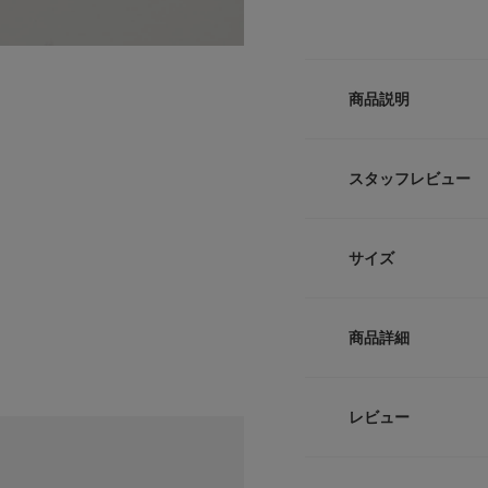
商品説明
【手元に繊細なとき
スタッフレビュー
●1本でレイヤード
●中央でさりげなく
●主張しすぎないハ
サイズ
繊細なラインの中で
スレット。甘くなり
サイズ
せることで幼くなら
商品詳細
た。
-
チェーンに施された
キラと輝き、手首の
品番
レビュー
サイズガイド
【2026 Spring/S
サイズ
トルソーボディーサイ