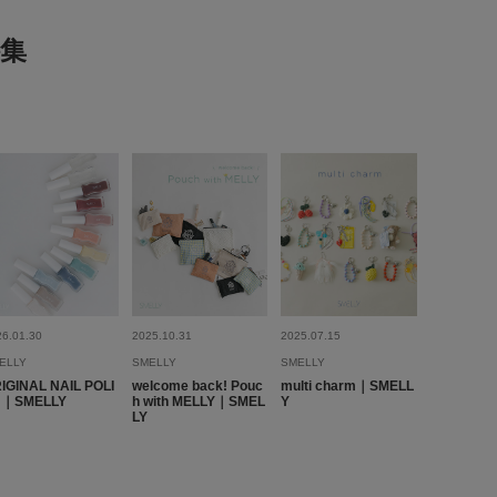
2026.5.24
集
me
腕が寂しく購入しました。シンプルで合わせやすいので重宝し
参考になった
0
Like!
0
26.01.30
2025.10.31
2025.07.15
ELLY
SMELLY
SMELLY
IGINAL NAIL POLI
welcome back! Pouc
multi charm｜SMELL
2026.4.15
H｜SMELLY
h with MELLY｜SMEL
Y
LY