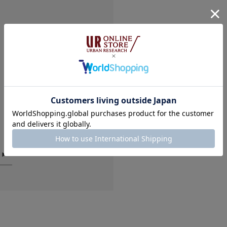
絞り込み
可愛い
色：SLV
/
サイズ：-
no na
華奢なデザインで可愛