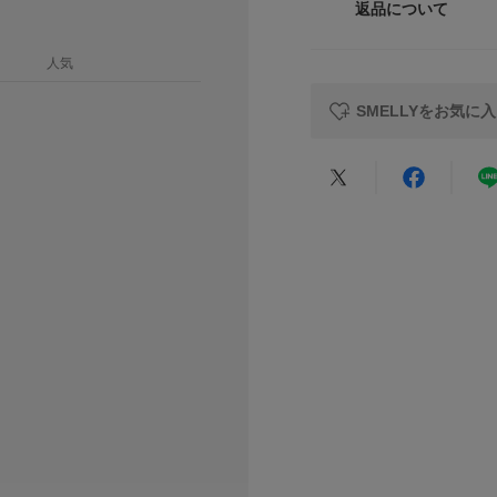
※メッキ製品(特に
返品について
素材
止してください。長
レビュー
ください。
人気
※メッキ製品は、ア
れることがあります
原産国
SMELLYをお気に
医にご相談ください
※アクセサリーは壊
カテゴリ
にご使用いただける
★
5
タイプ
総重量 : 約2.5g
★
4
※商品画像は、光の
色味と異なって見え
★
3
※商品の色味の目安
★
2
▼お気に入り登録の
★
1
お気に入り登録商品
が可能です。
お買い物リストの管
悪い