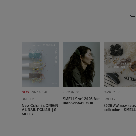
NEW
2026.07.31
2026.07.28
2026.07.17
SMELLY so' 2026 Aut
SMELLY
SMELLY
umn/Winter LOOK
New Color in. ORIGIN
2026 AW new sea
AL NAIL POLISH｜S
collection｜SMEL
MELLY