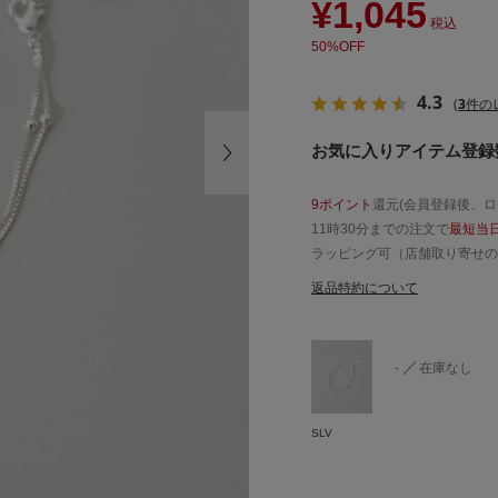
¥1,045
税込
50%OFF
4.3
(
3
件の
お気に入りアイテム登録数
9ポイント
還元(会員登録後、
11時30分までの注文で
最短当
ラッピング可（店舗取り寄せの
返品特約について
-
在庫なし
SLV