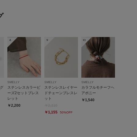
ズ:
24cm
年代:
50代
性別:
女性
身長:
161～165cm
う
グ
さ
:良い
愛いです。
し過ぎずさり気ないところも良かったです
8
9
10
参考になった
0
Like!
0
SMELLY
SMELLY
SMELLY
グ
ステンレスカラービ
ステンレスレイヤー
カラフルモチーフヘ
ーズ2セットブレス
ドチェーンブレスレ
アポニー
レット
ット
￥1,540
￥2,200
￥2,310
とじる
￥1,155
50%OFF