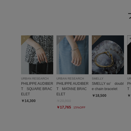
1
2
3
4
URBAN RESEARCH
URBAN RESEARCH
SMELLY
U
PHILIPPE AUDIBER
PHILIPPE AUDIBER
SMELLY so’ doubl
P
T SQUARE BRAC
T MATANE BRAC
e chain bracelet
T 
ELET
ELET
￥18,500
￥
￥14,300
￥20,900
￥17,765
15%OFF