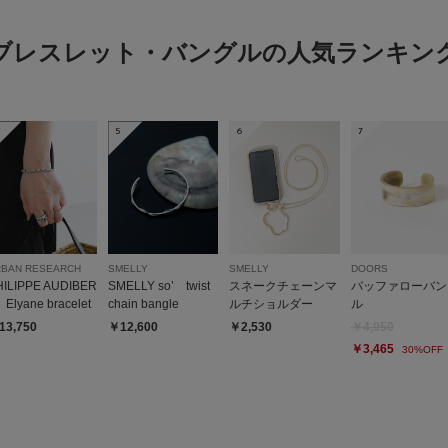
まーち
足のサイ
体型:
ふつ
ブレスレット・バングルの人気ランキン
使いやす
華奢な感じがとても可
ハートもそこまで主張
5
6
7
RBAN RESEARCH
SMELLY
SMELLY
DOORS
HILIPPE AUDIBER
SMELLY so’ twist
スネークチェーンマ
バッファローバン
Elyane bracelet
chain bangle
ルチショルダー
ル
13,750
￥12,600
￥2,530
￥4,950
￥3,465
30%OFF