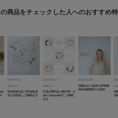
可愛い
この商品をチェックした人へのおすすめ特
色：SLV
/
サイズ：-
no na
半袖になってきたので
ています
2026.06.23
2026.06.16
2026.02.06
20
SMELLY 2026 SPRIN
SMELLY
SMELLY
SM
G/SUMMER LOOK
son
SURGICAL STAINLE
COLORFUL MOTIF - h
OR
LY
SS STEEL｜SMELLY
air? bracelet?｜SME
S
LLY
可愛い
色：SLV
/
サイズ：-