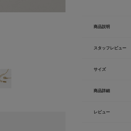
商品説明
【手元に愛らしさを
スタッフレビュー
●華奢なチェーンが
●異なるデザインの
●肌に優しく錆びに
サイズ
動きのあるチェーン
ト。
サイズ
主張しすぎない繊細
商品詳細
イヤードもおすすめ
-
腐食に強く錆びにく
にも対応したアクセ
品番
レビュー
サイズガイド
【2026 Spring/S
サイズ
トルソーボディーサイ