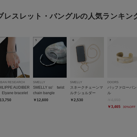
ブレスレット・バングルの人気ランキン
5
6
7
RBAN RESEARCH
SMELLY
SMELLY
DOORS
HILIPPE AUDIBER
SMELLY so’ twist
スネークチェーンマ
バッファローバン
Elyane bracelet
chain bangle
ルチショルダー
ル
13,750
￥12,600
￥2,530
￥4,950
￥3,465
30%OFF