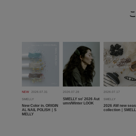
NEW
2026.07.31
2026.07.28
2026.07.17
SMELLY so' 2026 Aut
SMELLY
SMELLY
umn/Winter LOOK
New Color in. ORIGIN
2026 AW new sea
AL NAIL POLISH｜S
collection｜SMEL
MELLY