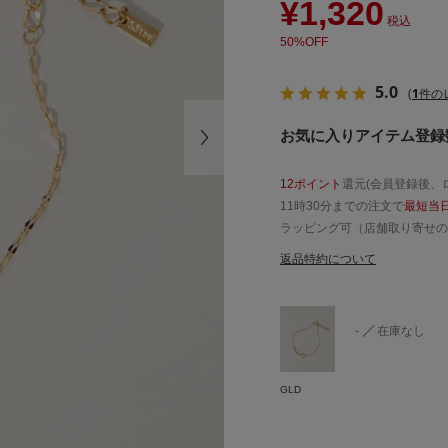
¥1,320
税込
50%OFF
5.0
(
1
件の
お気に入りアイテム登録数
12ポイント
還元(会員登録後、
11時30分までの注文で
最短当
ラッピング可（店舗取り寄せの
返品特約について
-
在庫なし
GLD