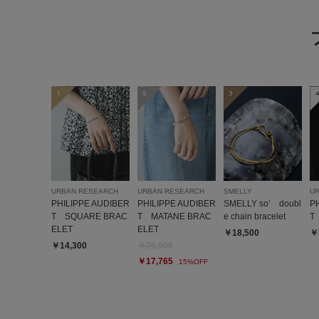
1
2
3
4
URBAN RESEARCH
URBAN RESEARCH
SMELLY
U
PHILIPPE AUDIBER
PHILIPPE AUDIBER
SMELLY so’ doubl
P
T SQUARE BRAC
T MATANE BRAC
e chain bracelet
T 
ELET
ELET
￥18,500
￥
￥14,300
￥20,900
￥17,765
15%OFF