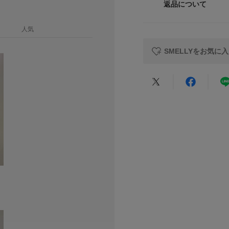
【サージカルステン
返品について
素材
・通常のステンレス
レビュー
・医療器具にも使用
人気
・お風呂などの水に
したりしにくい。
原産国
SMELLYをお気に
※アレルギーの原因
カテゴリ
するものではありま
た場合は直ちに使用
★
5
タイプ
※アレルギー体質の
ますので十分にご注
★
4
※サージカルステン
製品状態を永久保証
★
3
異なりますので、ご
※その他お取り扱い
★
2
覧ください。
★
1
総重量 : 約1g
※商品画像は、光の
悪い
色味と異なって見え
※商品の色味の目安