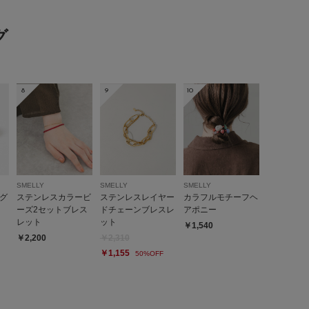
グ
8
9
10
SMELLY
SMELLY
SMELLY
グ
ステンレスカラービ
ステンレスレイヤー
カラフルモチーフヘ
ーズ2セットブレス
ドチェーンブレスレ
アポニー
レット
ット
￥1,540
￥2,200
￥2,310
￥1,155
50%OFF