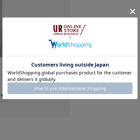
▼お気に入り登録の
絞り込み
お気に入り登録商品
が可能です。
お買い物リストの管
デザインがかわい
色：GLD
/
サイズ：-
dame
年代:
30
体型:
小柄
使いやす
腕時計と一緒に着けて
どんな服にも合ってか