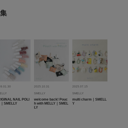
集
とじる
26.01.30
2025.10.31
2025.07.15
ELLY
SMELLY
SMELLY
IGINAL NAIL POLI
welcome back! Pouc
multi charm｜SMELL
H｜SMELLY
h with MELLY｜SMEL
Y
LY