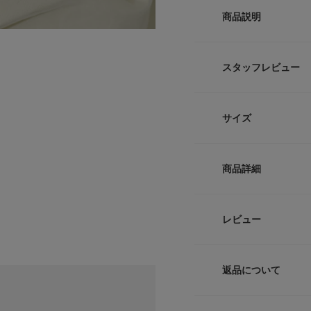
商品説明
【メンズライクな手
スタッフレビュー
●デザインのポイン
●手首を華奢に見せ
●どんなコーデにも
サイズ
オーバル型のチェー
留め具にはマンテル
サイズ
躍します。
商品詳細
太すぎず細すぎない
-
もバランス良く決ま
シャツの袖を捲った
品番
レビュー
練された大人のカジ
サイズガイド
サイズ
トルソーボディーサイ
【2026 Spring/S
返品について
素材
※メッキ製品(特に
レビュー
止してください。長