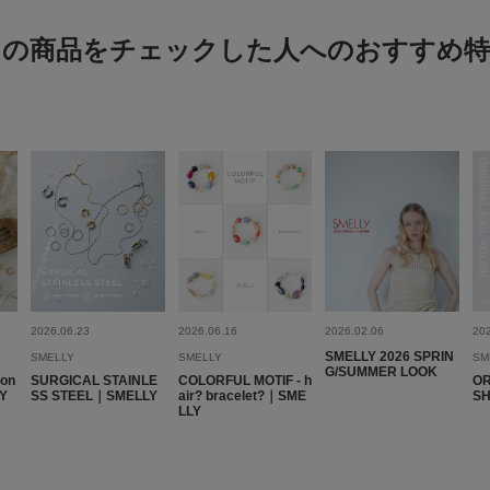
この商品をチェックした人へのおすすめ特
2026.06.23
2026.06.16
2026.02.06
20
SMELLY 2026 SPRIN
SMELLY
SMELLY
SM
G/SUMMER LOOK
son
SURGICAL STAINLE
COLORFUL MOTIF - h
OR
LY
SS STEEL｜SMELLY
air? bracelet?｜SME
S
LLY