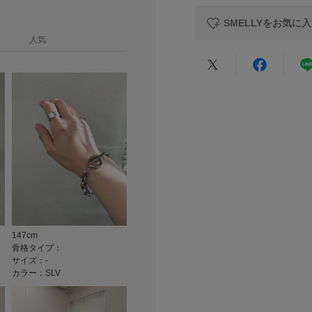
ください。
原産国
※メッキ製品は、ア
SMELLYをお気に
れることがあります
カテゴリ
人気
医にご相談ください
※アクセサリーは壊
にご使用いただける
タイプ
★
5
総重量 : 約21g
★
4
※商品画像は、光の
★
3
色味と異なって見え
※商品の色味の目安
★
2
★
1
▼お気に入り登録の
お気に入り登録商品
が可能です。
お買い物リストの管
147cm
骨格タイプ：
サイズ：-
カラー：SLV