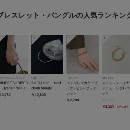
ブレスレット・バングルの人気ランキン
5
6
7
RBAN RESEARCH
SMELLY
SMELLY
SMELLY
HILIPPE AUDIBER
SMELLY so’ twist
ステンレスカラービ
ステンレスレイヤ
Elyane bracelet
chain bangle
ーズ2セットブレス
ドチェーンブレス
レット
ット
13,750
￥12,600
￥2,200
￥2,310
￥1,155
50%OFF