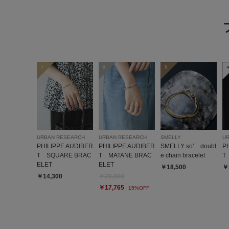
1
2
3
4
URBAN RESEARCH
URBAN RESEARCH
SMELLY
U
PHILIPPE AUDIBER
PHILIPPE AUDIBER
SMELLY so’ doubl
P
T SQUARE BRAC
T MATANE BRAC
e chain bracelet
T 
ELET
ELET
￥18,500
￥
￥14,300
￥20,900
￥17,765
15%OFF