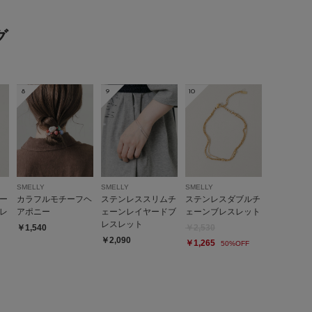
グ
8
9
10
SMELLY
SMELLY
SMELLY
ー
カラフルモチーフヘ
ステンレススリムチ
ステンレスダブルチ
レ
アポニー
ェーンレイヤードブ
ェーンブレスレット
レスレット
￥1,540
￥2,530
￥2,090
￥1,265
50%OFF