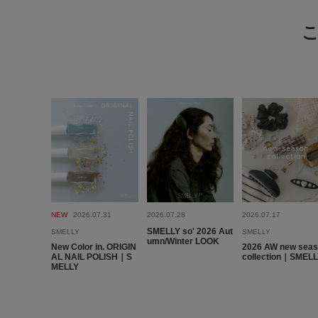
NEW
2026.07.31
2026.07.28
2026.07.17
SMELLY so' 2026 Aut
SMELLY
SMELLY
umn/Winter LOOK
New Color in. ORIGIN
2026 AW new sea
AL NAIL POLISH｜S
collection｜SMEL
MELLY