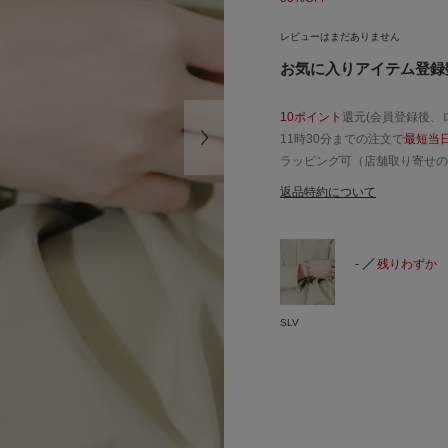
レビューはまだありません
お気に入りアイテム登録数
10ポイント
還元(会員登録後、
11時30分までの注文で
最短当
ラッピング可（店舗取り寄せの
返品特約について
-
残りわずか
SLV