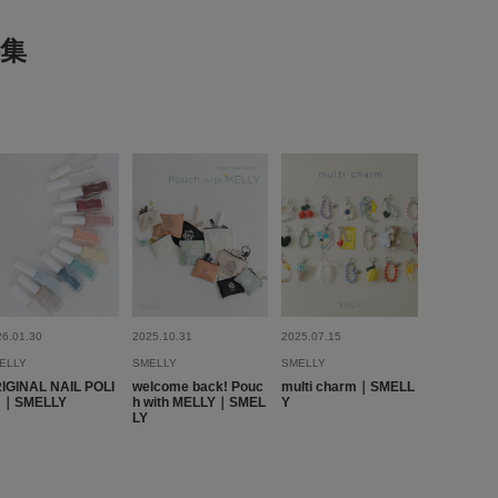
集
26.01.30
2025.10.31
2025.07.15
ELLY
SMELLY
SMELLY
IGINAL NAIL POLI
welcome back! Pouc
multi charm｜SMELL
H｜SMELLY
h with MELLY｜SMEL
Y
LY