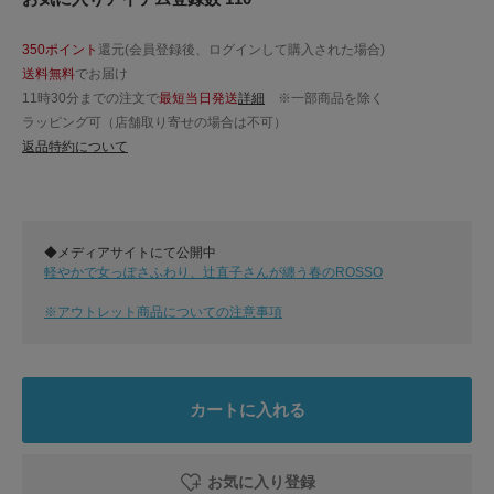
350ポイント
還元(会員登録後、ログインして購入された場合)
送料無料
でお届け
11時30分までの注文で
最短当日発送
詳細
※一部商品を除く
ラッピング可（店舗取り寄せの場合は不可）
返品特約について
◆メディアサイトにて公開中
軽やかで女っぽさふわり、辻直子さんが纏う春のROSSO
※アウトレット商品についての注意事項
カートに入れる
お気に入り登録