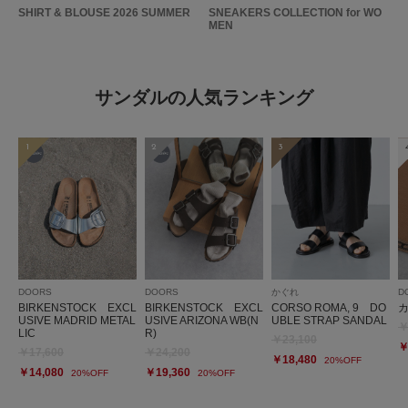
SHIRT & BLOUSE 2026 SUMMER
SNEAKERS COLLECTION for WO
MEN
サンダルの人気ランキング
1
2
3
DOORS
DOORS
かぐれ
D
BIRKENSTOCK EXCL
BIRKENSTOCK EXCL
CORSO ROMA, 9 DO
USIVE MADRID METAL
USIVE ARIZONA WB(N
UBLE STRAP SANDAL
￥
LIC
R)
￥23,100
￥
￥17,600
￥24,200
￥18,480
20%OFF
￥14,080
￥19,360
20%OFF
20%OFF