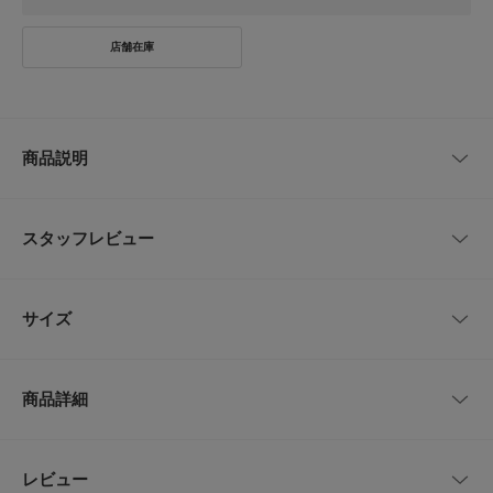
商品説明
【PELLICO(ペリーコ)】
イタリア・ヴェニス郊外に本社、ファクトリーを持つシューズブランド。シ
スタッフレビュー
ンプルでありながらも洗練されたエレガントなデザインとイタリアならでは
の美しい色使い、そして良質な素材と卓越した職人技術により生み出される
最上級の履き心地の靴を提案しています。
レビューはありません。
サイズ
【2025 Spring/Summer】【25SS】
※靴箱破損につきましては、商品に不良が無い場合に限り出荷させていただ
サイズ
サイズ
甲幅
ヒール
いております。予めご了承ください。
商品詳細
※濡れたり、汗をかいたりしますと、素材の色落ちが生じ、ソックスなどに
36
23.0cm
8cm
5cm
移染することがあります。
※その他お取り扱いに関しましては、商品に付属のアテンションタグをご覧
ください。
36.5
23.5cm
8cm
5.5cm
品番
RWA5-6401
レビュー
とじる