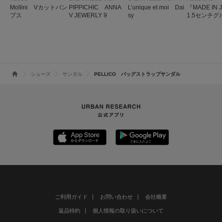
Mollini Vカットパン
PIPPICHIC ANNA
L’unique et moi Dai
『MADE IN 
プス
V JEWERLY 9
sy
1.5センチ
プス
シューズ
サンダル
PELLICO バッグストラップサンダル
ご利用ガイド
お問い合わせ
会社概要
返品特約
個人情報の取り扱いについて