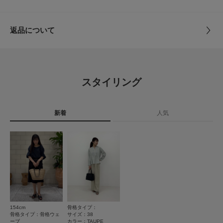
重量(片足) : 約200g
37
24.0cm
8cm
5.5cm
サイズ
36,36.5,37,37.5,38
※商品画像は、光の当たり具合やパソコンなどの閲覧環境により、実際の色
返品について
37.5
24.5cm
8cm
5.5cm
味と異なって見える場合がございます。予めご了承ください。
素材
本体 : 牛革
※商品の色味の目安は、商品単体の画像をご参照ください。
レビュー
本底 : 牛革
38
25.0cm
8cm
5.5cm
---------------------------
《スタッフレビュー》
0.0
原産国
イタリア
試着サイズ : 36
サイズガイド
スタイリング
素足で試着したところ36で足長は指一本分ほどの余裕がありましたが、足
トルソーボディーサイズ
0
首のストラップを一番きつくすると脱げずに着用することができました。つ
レビュー件数：
件
カテゴリ
シューズ
サンダル
ま先の広さもちょうど良く、安定感があり履きやすかったです。
とじる
[スタッフデータ]
新着
人気
★
5
(0)
タイプ
WOMEN
普段の着用サイズ : 23.0～23.5cm
足長 : 22cm
★
4
(0)
足囲 : 21.5cm
足幅 : 普通
とじる
★
3
(0)
※履き心地には個人差がございますので、あくまでも目安としてご覧くださ
い。
★
2
(0)
---------------------------
★
1
(0)
▼お気に入り登録のおすすめ▼
154cm
骨格タイプ：
お気に入り登録商品は、マイページにて現在の価格情報や在庫状況の確認が
骨格タイプ：骨格ウェ
サイズ：38
可能です。
ーブ
カラー：TAUPE