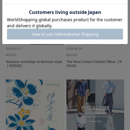
2026.07.07
2026.06.19
ROSSO
ROSSO
Summer evenings in demure style
The New Urban Comfort Wear｜R
｜ROSSO
OSSO