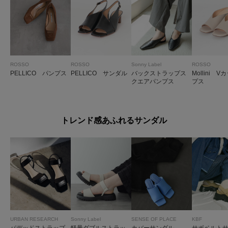
ROSSO
ROSSO
Sonny Label
ROSSO
PELLICO パンプス
PELLICO サンダル
バックストラップス
Mollini 
クエアパンプス
プス
トレンド感あふれるサンダル
URBAN RESEARCH
Sonny Label
SENSE OF PLACE
KBF
パデッドストラップ
軽量ダブルストラッ
カバーサンダル
サボベルト