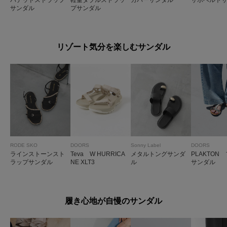
サンダル
プサンダル
リゾート気分を楽しむサンダル
RODE SKO
DOORS
Sonny Label
DOORS
ラインストーンスト
Teva W HURRICA
メタルトングサンダ
PLAKTON
ラップサンダル
NE XLT3
ル
サンダル
履き心地が自慢のサンダル