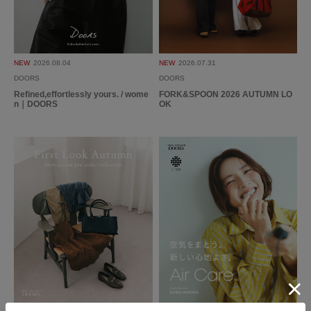
色：BLACK
/
サイズ：23
たっか
足のサイズ:
23cm
年代:
60代
性別:
女性
身長:
151～155cm
体型:
ふつう
NEW
2026.08.04
NEW
2026.07.31
サイズ感
:ちょうど良い
使いやすさ
:良い
重さ
:軽い
DOORS
DOORS
Refined,effortlessly yours. / wome
FORK&SPOON 2026 AUTUMN LO
テバは他の色味も思っていてとても履きやすいので、ブラックも欲しいと思
n｜DOORS
OK
い、軽くてストラップが全部調整出来るので便利です。
参考になった
0
Like!
0
2026.7.22
歩きやすい
色：BLACK
/
サイズ：24
くろ