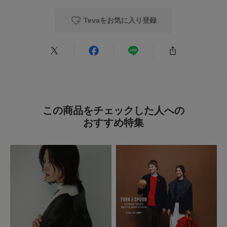
2026.7.30
Tevaのサンダル
Tevaをお気に入り登録
色：OYSTER
/
サイズ：24
みさ
足のサイズ:
23.5cm
年代:
60代
お子様の身長:
140cm～
性別:
女性
身長:
151～155cm
体型:
小柄
サイズ感
:大きい
使いやすさ
:良い
重さ
:どちらともいえない
前はオリーブ色のTevaのサンダルをはいてましたが、今回はクリーム色に
この商品をチェックした人への
しました。白に近い色で意外と何でも合わせやすくポテっとした感じが可愛
おすすめ特集
いです。サイズは前回24㎝だったので24㎝にしたのですが、23㎝でもよか
ったかも。少し大きめなのかな。
参考になった
0
Like!
0
2026.7.30
歩きやすい