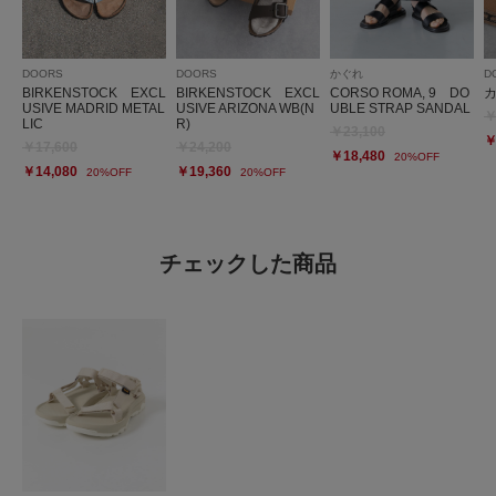
DOORS
DOORS
かぐれ
D
BIRKENSTOCK EXCL
BIRKENSTOCK EXCL
CORSO ROMA, 9 DO
USIVE MADRID METAL
USIVE ARIZONA WB(N
UBLE STRAP SANDAL
￥
LIC
R)
￥23,100
￥
￥17,600
￥24,200
￥18,480
20%OFF
￥14,080
￥19,360
20%OFF
20%OFF
チェックした商品