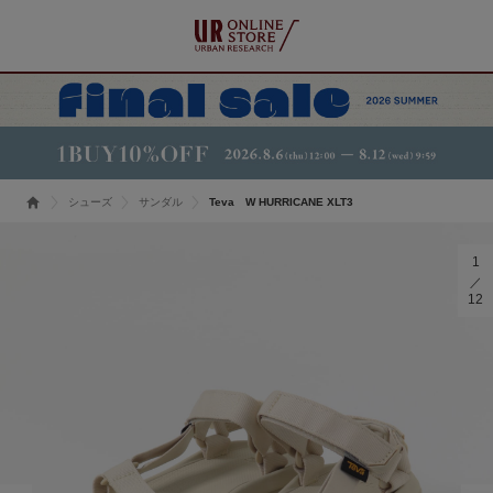
シューズ
サンダル
Teva W HURRICANE XLT3
1
12