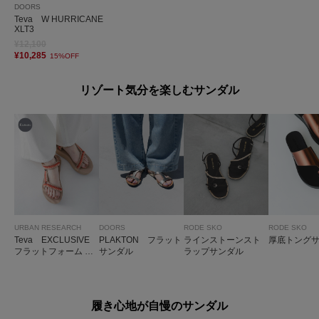
DOORS
Teva W HURRICANE
XLT3
¥12,100
¥10,285
15%OFF
リゾート気分を楽しむサンダル
URBAN RESEARCH
DOORS
RODE SKO
RODE SKO
Teva EXCLUSIVE
PLAKTON フラット
ラインストーンスト
厚底トング
フラットフォーム ユ
サンダル
ラップサンダル
ニバーサル テッセラ
履き心地が自慢のサンダル