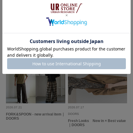
2026.07.28
2026.07.24
DOORS
DOORS
人気の定番の商品なので、とても歩きやすく使いやすいです。
First Look Autumn｜DOORS
UR TECH Air Care Brand Ambass
ador SAWA NIMURA｜DOORS
ソールが高めなので、手持ちの裾の長いカーブパンツやデニムとの相性がと
ても良いです。
少しだけお安く購入できたので満足です。
参考になった
0
Like!
0
2026.7.20
少し大きい
色：OYSTER
/
サイズ：23
kote
2026.07.21
2026.07.17
FORK&SPOON - new arrival item｜
DOORS
DOORS
Fresh Looks New in × Best value
｜DOORS
普段スニーカー23センチ履いていますが少し大きかったです。ストラップ