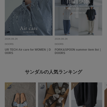
2026.06.26
2026.06.26
DOORS
DOORS
UR TECH Air care for WOMEN｜D
FORK&SPOON summer item list｜
OORS
DOORS
サンダルの人気ランキング
1
2
3