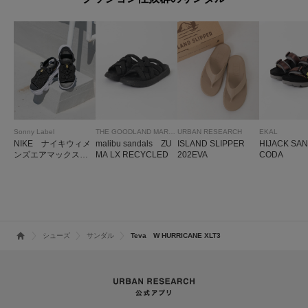
Sonny Label
THE GOODLAND MARKET
URBAN RESEARCH
EKAL
NIKE ナイキウィメ
malibu sandals ZU
ISLAND SLIPPER
HIJACK S
ンズエアマックスコ
MA LX RECYCLED
202EVA
CODA
コサンダル
シューズ
サンダル
Teva W HURRICANE XLT3