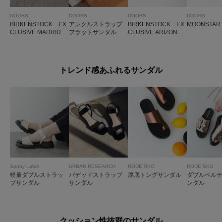
DOORS
DOORS
DOORS
DOORS
BIRKENSTOCK EX
アンクルストラップ
BIRKENSTOCK EX
MOONSTAR
CLUSIVE MADRID M
フラットサンダル
CLUSIVE ARIZONAF
ETALLIC
LOWER
トレンド感あふれるサンダル
Sonny Label
URBAN RESEARCH
RODE SKO
RODE SKO
軽量ダブルストラッ
パデッドストラップ
厚底トングサンダル
ダブルベル
プサンダル
サンダル
ンダル
クッション性抜群のサンダル