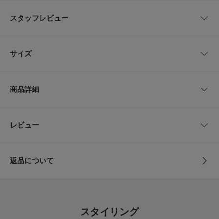
Tevaのアイコニックモデル『Hurricane XLT2』。
柔らかいテクスチャーを施したトップソールが、足裏に快適なフィット感を
スタッフレビュー
提供します。
速乾性に優れたストラップ、かかとを支えるパッド、調整が簡単なユニバー
サルストラップシステムなど、Hurricane XLT2で長く愛されてきた仕様は
レビューはありません。
そのままに、より快適で耐久性の高い一足へとアップグレードしました。
サイズ
【Teva / テバ】
1984年、グランドキャニオンのリバーガイドの一人が作り上げた、世界で
サイズ
サイズ
甲幅
初めてのスポーツサンダルブランド。
商品詳細
Tevaの原点ともいえるオリジナルコレクションは、水辺での安全かつアク
23
23.0cm
8.5cm
ティブな動きのために足首を固定するためのストラップをビーチサンダルに
取り付けたことから生まれました。
今では世界中の多くの人に愛されるブランドを象徴するモデルにまで成長し
24
24.0cm
9cm
品番
CD26210-2210109
レビュー
とじる
ました。
サイズ
23,24
【2026 Spring/Summer】【26SS】
サイズガイド
トルソーボディーサイズ
返品について
※靴箱破損につきましては、商品に不良が無い場合に限り出荷させていただ
素材
-
いております。予めご了承ください。
レビュー
とじる
重量(片足) : 約290g
原産国
インドネシア
4.8
※商品画像は、光の当たり具合やパソコンなどの閲覧環境により、実際の色
スタイリング
味と異なって見える場合がございます。予めご了承ください。
カテゴリ
シューズ
サンダル