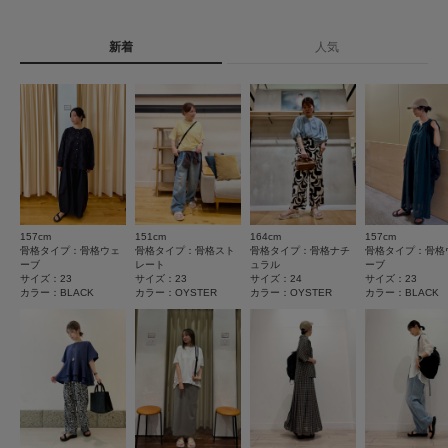
8
※商品の色味の目安は、商品単体の画像をご参照ください。
レビュー件数：
件
タイプ
WOMEN
▼お気に入り登録のおすすめ▼
新着
人気
★
5
(6)
お気に入り登録された商品は、マイページにて現在の価格情報や在庫状況の
確認が可能です。
★
4
(2)
お買い物リストの管理にぜひご利用ください。
とじる
★
3
(0)
とじる
★
2
(0)
★
1
(0)
157cm
151cm
164cm
157cm
サイズ感
骨格タイプ：骨格ウェ
骨格タイプ：骨格スト
骨格タイプ：骨格ナチ
骨格タイプ：骨格
ーブ
レート
ュラル
ーブ
小さい
大きい
サイズ：23
サイズ：23
サイズ：24
サイズ：23
カラー：BLACK
カラー：OYSTER
カラー：OYSTER
カラー：BLACK
使いやすさ
悪い
良い
重さ
軽い
重い