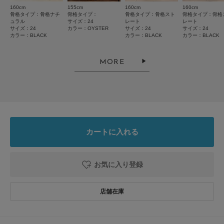
絞り込み
表示：新しい順
160cm
155cm
160cm
160cm
骨格タイプ：骨格ナチ
骨格タイプ：
骨格タイプ：骨格スト
骨格タイプ：骨格
ュラル
サイズ：24
レート
レート
サイズ：24
カラー：OYSTER
サイズ：24
サイズ：24
カラー：BLACK
カラー：BLACK
カラー：BLACK
2026.7.30
使いやすい
MORE
色：OYSTER
/
サイズ：23
み
足のサイズ:
23cm
年代:
40代
性別:
女性
身長:
151～155cm
体型:
小柄
サイズ感
:ちょうど良い
使いやすさ
:良い
重さ
:軽い
カートに入れる
明るい色のサンダルが好きでよく購入しますがこちらの商品は肌の馴染みが
よく程よく足元か明るく見えとても気に入っています。
軽くて痛くならずに履けてとても気に入っています。
お気に入り登録
参考になった
0
Like!
0