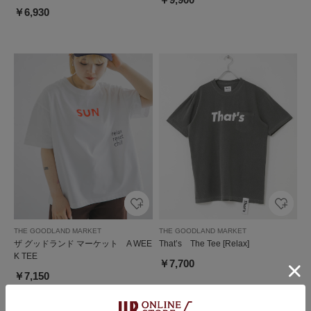
￥6,930
THE GOODLAND MARKET
THE GOODLAND MARKET
ザ グッドランド マーケット A WEE
That’s The Tee [Relax]
K TEE
￥7,700
￥7,150