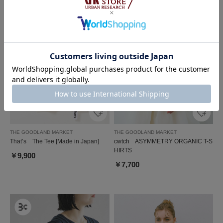
THE GOODLAND MARKET
THE GOODLAND MARKET
That’s The Tee [Made in Japan]
cwtch ASYMMETRY ORGANIC T-S
HIRTS
￥9,900
￥7,700