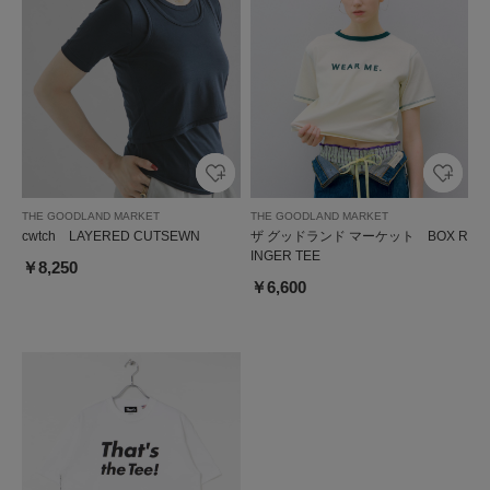
THE GOODLAND MARKET
THE GOODLAND MARKET
cwtch LAYERED CUTSEWN
ザ グッドランド マーケット BOX R
INGER TEE
￥8,250
￥6,600