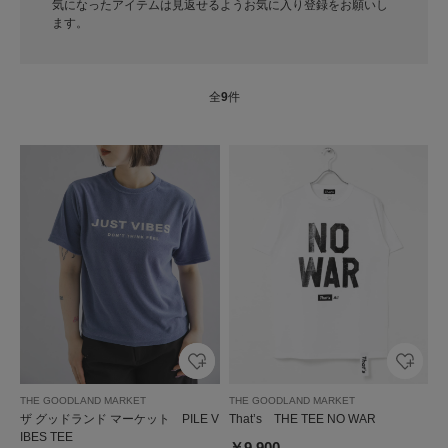
気になったアイテムは見返せるようお気に入り登録をお願いし
ます。
全
9
件
THE GOODLAND MARKET
THE GOODLAND MARKET
ザ グッドランド マーケット PILE V
That’s THE TEE NO WAR
IBES TEE
￥9,900