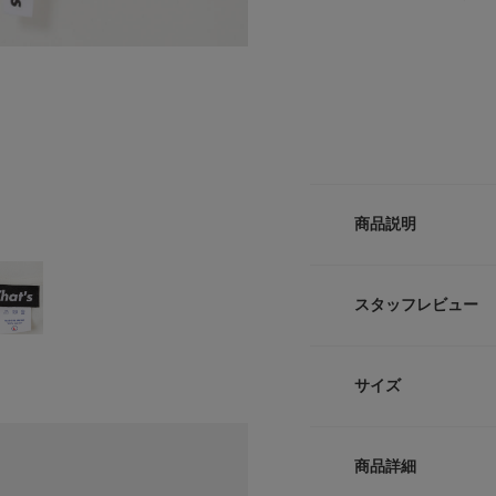
商品説明
A smile that lights t
スタッフレビュー
その朝日は、笑顔で
日本の赤。和のかた
サイズ
熟練の職人が仕立て
その真ん中に、世界
サイズ
すべて、Made in Ja
商品詳細
M
4