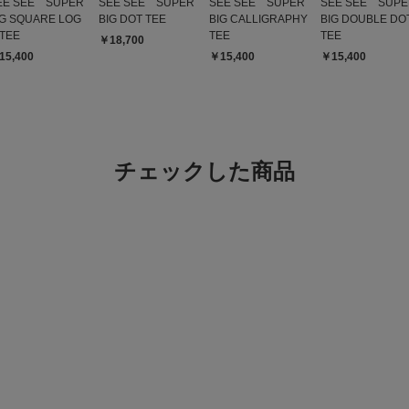
EE SEE SUPER
SEE SEE SUPER
SEE SEE SUPER
SEE SEE SUPE
IG SQUARE LOG
BIG DOT TEE
BIG CALLIGRAPHY
BIG DOUBLE DO
 TEE
TEE
TEE
￥18,700
15,400
￥15,400
￥15,400
チェックした商品