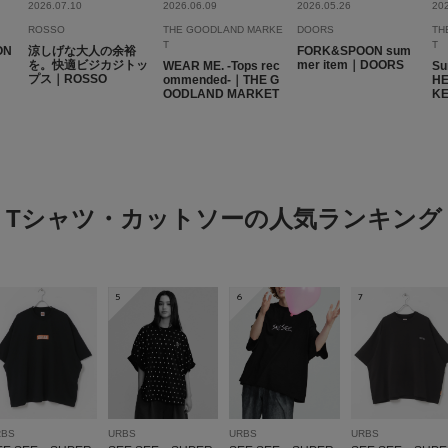
2026.07.10
2026.06.09
2026.05.26
20
ROSSO
THE GOODLAND MARKE
DOORS
TH
T
T
ON
涼しげな大人の余裕
FORK&SPOON sum
を。快適ビジカジトッ
mer item｜DOORS
WEAR ME. -Tops rec
Su
プス｜ROSSO
ommended-｜THE G
H
OODLAND MARKET
K
Tシャツ・カットソーの人気ランキング
5
6
7
RBS
URBS
URBS
URBS