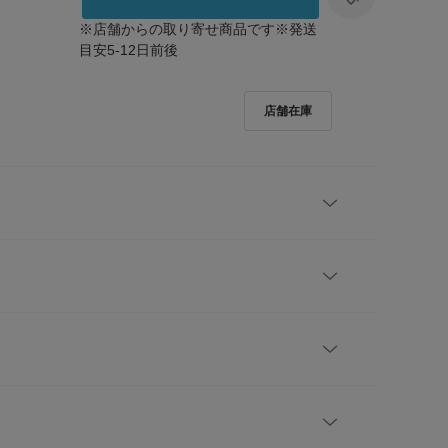
※店舗からの取り寄せ商品です※発送
目安5-12日前後
he world.
できている。
レビューはありません。
ち。世界の表情。
た、日本製の白。
を照らす赤。
肩幅
着丈
身幅
袖丈
pan。
3.5cm
65cm
49.5cm
22cm