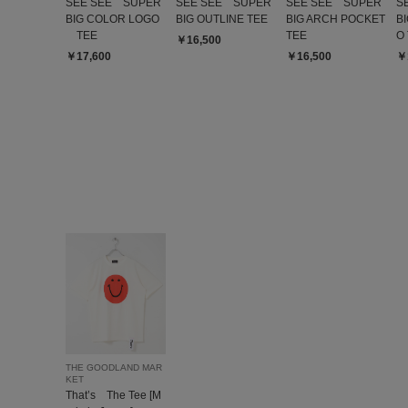
SEE SEE SUPER
SEE SEE SUPER
SEE SEE SUPER
S
BIG COLOR LOGO
BIG OUTLINE TEE
BIG ARCH POCKET
B
TEE
TEE
O
￥16,500
￥17,600
￥16,500
￥
THE GOODLAND MAR
KET
That’s The Tee [M