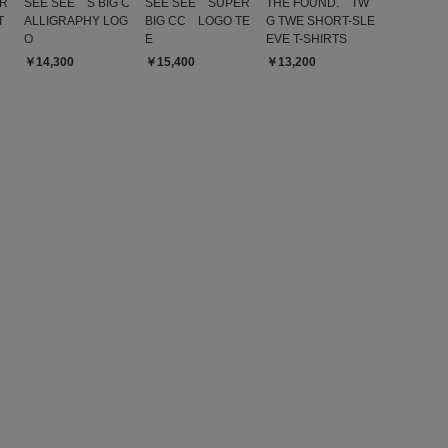
R
SEE SEE S BIG C
SEE SEE SUPER
THE FOUND. TW
T
ALLIGRAPHY LOG
BIG CC LOGO TE
G TWE SHORT-SLE
O
E
EVE T-SHIRTS
￥14,300
￥15,400
￥13,200