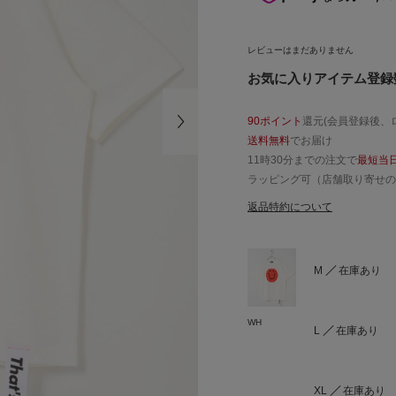
レビューはまだありません
お気に入りアイテム登録数
90ポイント
還元(会員登録後、
送料無料
でお届け
11時30分までの注文で
最短当
ラッピング可（店舗取り寄せの
返品特約について
M
在庫あり
WH
L
在庫あり
XL
在庫あり