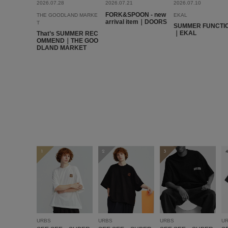
2026.07.28
2026.07.21
2026.07.10
FORK&SPOON - new
THE GOODLAND MARKE
EKAL
arrival item｜DOORS
T
SUMMER FUNCTI
｜EKAL
That’s SUMMER REC
OMMEND｜THE GOO
DLAND MARKET
1
2
3
4
URBS
URBS
URBS
U