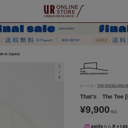
de in Japan]
1
8
レーベル：
THE GOODLAND 
That’s The Tee [
¥9,900
税込
なら
月々1,6