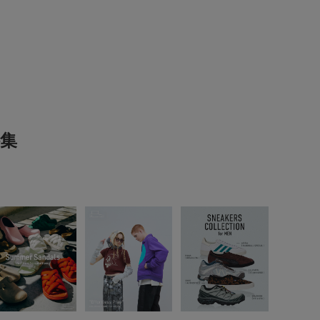
は、商品単体の画像をご参照ください。
とじる
おすすめ▼
た商品は、マイページにて現在の価格情報や在庫状況
レビューはありません。
理にぜひご利用ください。
集
とじる
4
とじる