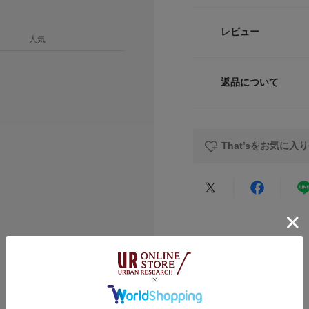
【That’s / ザッツ】
「This is」から「T
品番
L
4
レビュー
九里への移住をきっ
人気
「This is」と
XL
5
サイズ
シンプルでありなが
ポートにおいても、
返品について
素材
や、米の籾殻やユー
サイズガイド
レビュー
サイクル製品、彼ら
トルソーボディーサイ
ランドでした。
原産国
そんな「This is
That’sをお気に入
り、さらなる取り組
洗濯表記
「すなわち・・・」
うワードです。
主観的な視点から、
★
5
今まで以上に、いろ
いう想いを込めて、
★
4
【2026 Spring/S
★
3
カテゴリ
※商品画像は、光の
★
2
タイプ
色味と異なって見え
★
1