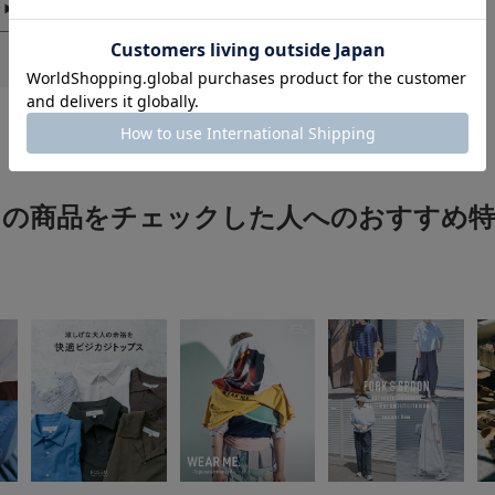
※商品の色味の目安
▼お気に入り登録の
お気に入り登録され
の確認が可能です。
お買い物リストの管
素材感
この商品をチェックした人へのおすすめ特
透け感 : ややあり
伸縮性 : ややあり
裏地 : なし
光沢 : なし
ポケット : なし
メーカー品番 : T02