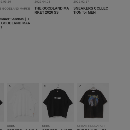
26.05.26
2026.04.03
2026.02.17
THE GOODLAND MA
SNEAKERS COLLEC
E GOODLAND MARKE
RKET 2026 SS
TION for MEN
mmer Sandals｜T
E GOODLAND MAR
ET
8
9
10
URBS
URBS
URBAN RESEARCH