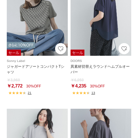
Sonny Label
DOORS
ジャガードアソートコンパクトTシ
異素材切替えラウンドヘムプルオー
ャツ
バー
￥3,960
￥6,050
￥2,772
￥4,235
30%OFF
30%OFF
21
13