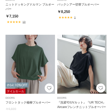
ニットドッキングドルマン プルオー
バックシアー切替プルオーバー
バー
￥8,250
￥7,150
1
13
DOORS
DOORS
フロントタック楊柳プルオーバー
『洗濯可/UVカット』『UR TECH』
Aircareフレンチニットプルオーバー
￥6,600