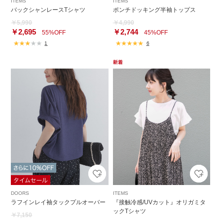
ITEMS
ITEMS
バックシャンレースTシャツ
ポンチドッキング半袖トップス
￥5,990
￥4,990
￥2,695
￥2,744
55%OFF
45%OFF
1
6
DOORS
ITEMS
ラフインレイ袖タックプルオーバー
『接触冷感/UVカット』オリガミタ
ックTシャツ
￥7,150