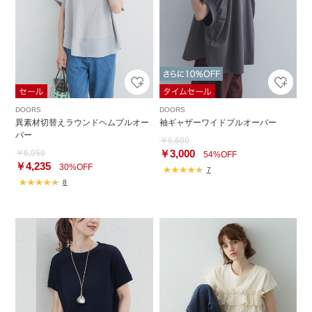
DOORS
DOORS
異素材切替えラウンドヘムプルオー
袖ギャザーワイドプルオーバー
バー
￥6,600
￥3,000
￥6,050
54%OFF
￥4,235
30%OFF
7
8