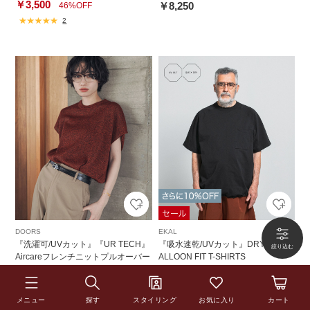
￥3,500
￥8,250
46%OFF
2
DOORS
EKAL
『洗濯可/UVカット』『UR TECH』
『吸水速乾/UVカット』DRY OUT B
Aircareフレンチニットプルオーバー
ALLOON FIT T-SHIRTS
￥8,800
￥8,250
￥5,280
40%OFF
2
メニュー
探す
スタイリング
お気に入り
カート
2