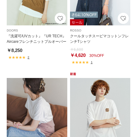
DOORS
ROSSO
『洗濯可/UVカット』『UR TECH』
クールタッチスーピマコットンフレ
Aircareフレンチニットプルオーバー
ンチTシャツ
￥6,600
￥8,250
￥4,620
30%OFF
2
1