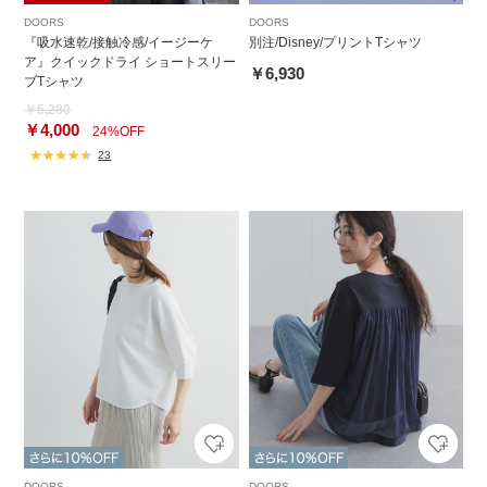
DOORS
DOORS
『吸水速乾/接触冷感/イージーケ
別注/Disney/プリントTシャツ
ア』クイックドライ ショートスリー
￥6,930
ブTシャツ
￥5,280
￥4,000
24%OFF
23
DOORS
DOORS