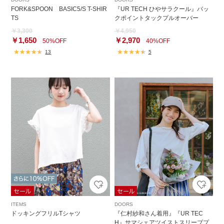
FORK&SPOON BASIC5/S T-SHIR
『UR TECH ひやサラクール』バッ
TS
クポイントタックプルオーバー
￥3,300
￥4,950
￥1,650
￥2,970
50%OFF
40%OFF
13
5
ITEMS
DOORS
ドッキングフリルTシャツ
『仁村紗和さん着用』『UR TEC
H』サマシェアツイストスリーブプ