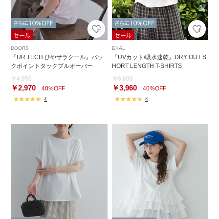
DOORS
EKAL
『UR TECH ひやサラクール』バッ
『UVカット/吸水速乾』DRY OUT S
クポイントタックプルオーバー
HORT LENGTH T-SHIRTS
￥4,950
￥6,600
￥2,970
￥3,960
40%OFF
40%OFF
4
4