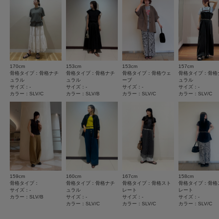
とじる
★
3
(0)
★
2
(0)
★
1
(0)
170cm
153cm
153cm
157cm
骨格タイプ：骨格ナチ
骨格タイプ：骨格ナチ
骨格タイプ：骨格ウェ
骨格タイプ：骨格
ュラル
ュラル
ーブ
ュラル
サイズ：-
サイズ：-
サイズ：-
サイズ：-
カラー：SLV/C
カラー：SLV/B
カラー：SLV/C
カラー：SLV/C
絞り込み
表示：新しい順
2026.8.7
かわいい
159cm
160cm
167cm
158cm
色：SLV/A
/
サイズ：-
骨格タイプ：
骨格タイプ：骨格ナチ
骨格タイプ：骨格スト
骨格タイプ：骨格
サイズ：-
ュラル
レート
レート
な
カラー：SLV/B
サイズ：-
サイズ：-
サイズ：-
カラー：SLV/C
カラー：SLV/C
カラー：SLV/C