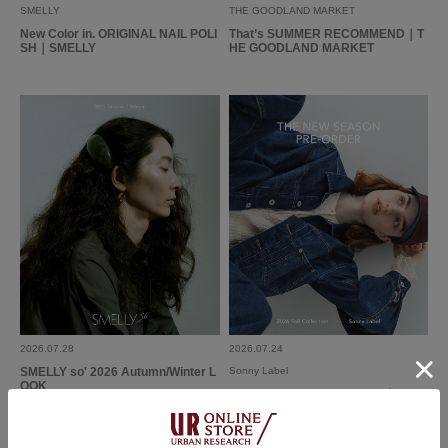
2026.4.19
SMELLY
THE GOODLAND MARKET
New Color in. ORIGINAL NAIL POLI
That’s SUMMER RECOMMEND｜T
今風になれる
SH｜SMELLY
HE GOODLAND MARKET
色：SLV/B
/
サイズ：-
no name
なんのボトムに付けてもかわいいし、これ１つつけるだけでオシャレ度がア
ップする気がする。
参考になった
0
Like!
0
2025.11.28
2026.07.28
2026.07.24
SMELLY so' 2026 Autumn/Winter L
Sonny Label
ファッションのアクセントに
OOK
The New Season Pre-Order｜2026
Fall Collection｜Sonny Label
色：SLV/B
/
サイズ：-