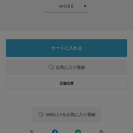
MORE
ジーンズやスカートにとても合わせやすくかわいい。チェーンは強い圧力が
かかるときれてしまう
参考になった
1
Like!
0
カートに入れる
2026.7.2
お気に入り登録
つかいやすい
色：SLV/A
/
サイズ：-
ちゃむ
SMELLYをお気に入り登録
ワンピースの時に巻くだけで
おしゃれに見えて、重宝しています。
参考になった
0
Like!
0