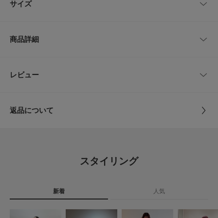
サイズ
今注目が集まっているコンチョデザインのチェーンベルト。
コーディネートの仕上げにプラスするだけで一気に旬の雰囲気に。
ワンピースやジャケットの上からウエストマークに加えるのもオススメ。
長めのチェーンが垂れ下がるのもワンポイント。
サイズガイド
商品詳細
トルソーボディーサイズ
【2025 Autumn/Winter】【25AW】
とじる
[SLV/A]
品番
SMA6-2EA005
レビュー
とじる
- : 全長115cm / ウエスト76.5～113.5cm / 最大幅2.5cm
[SLV/B]
サイズ
-
- : 全長118.5cm / ウエスト69～116.5cm / 最大幅3cm
[SLV/C]
返品について
- : 全長106.5cm / ウエスト67～105.5cm / 最大幅2.4cm
素材
合金
レビュー
※商品画像は、光の当たり具合やパソコンなどの閲覧環境により、実際の色
味と異なって見える場合がございます。予めご了承ください。
原産国
中国
※商品の色味の目安は、商品単体の画像をご参照ください。
4.8
スタイリング
▼お気に入り登録のおすすめ▼
カテゴリ
ファッション雑貨
ベルト
6
お気に入り登録商品は、マイページにて現在の価格情報や在庫状況の確認が
レビュー件数：
件
可能です。
タイプ
WOMEN
お買い物リストの管理に是非ご利用ください。
新着
人気
★
5
(5)
とじる
★
4
(1)