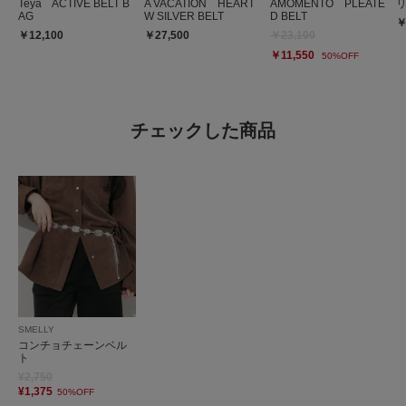
Teya ACTIVE BELT B
A VACATION HEART
AMOMENTO PLEATE
AG
W SILVER BELT
D BELT
￥
￥12,100
￥27,500
￥23,100
￥11,550
50%OFF
チェックした商品
SMELLY
コンチョチェーンベル
ト
¥2,750
¥1,375
50%OFF