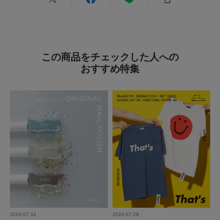
2026.5.7
この商品をチェックした人への
おしゃれに見える
おすすめ特集
色：SLV/B
/
サイズ：-
no name
スタッフさんがつけていてかわいくて購入。
柄で迷いましたが、シンプルにつかえるこちらにしました！
おしゃれ見えしていろいろ使えるので嬉しいです。
参考になった
0
Like!
0
2026.07.31
2026.07.28