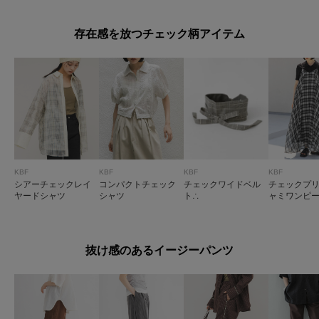
存在感を放つチェック柄アイテム
KBF
KBF
KBF
KBF
シアーチェックレイ
コンパクトチェック
チェックワイドベル
チェックプ
ヤードシャツ
シャツ
ト∴
ャミワンピ
抜け感のあるイージーパンツ