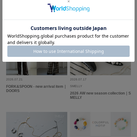
no name
特徴的なアイテムで気になったので購入しました。コーディネートのアクセ
ントになってきにいっています。
参考になった
0
Like!
0
もっと見る
2026.07.21
2026.07.17
FORK&SPOON - new arrival item｜
SMELLY
DOORS
2026 AW new season collection｜S
MELLY
とじる