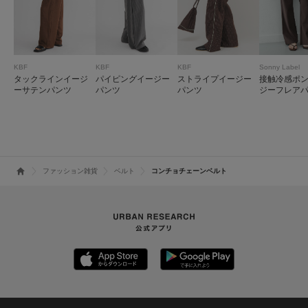
KBF
KBF
KBF
Sonny Label
タックラインイージ
パイピングイージー
ストライプイージー
接触冷感ポ
ーサテンパンツ
パンツ
パンツ
ジーフレア
ファッション雑貨
ベルト
コンチョチェーンベルト