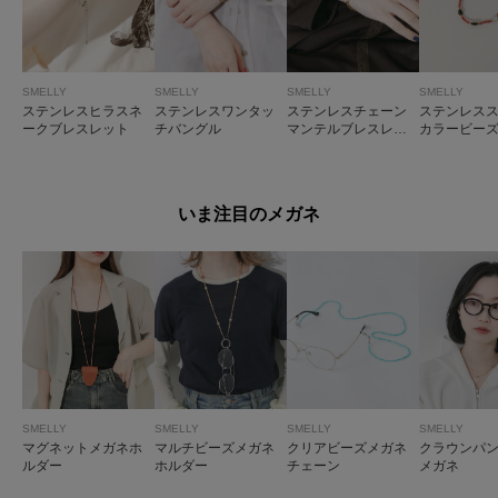
SMELLY
SMELLY
SMELLY
SMELLY
ステンレスヒラスネ
ステンレスワンタッ
ステンレスチェーン
ステンレス
ークブレスレット
チバングル
マンテルブレスレッ
カラービー
ト
レット
いま注目のメガネ
SMELLY
SMELLY
SMELLY
SMELLY
マグネットメガネホ
マルチビーズメガネ
クリアビーズメガネ
クラウンパ
ルダー
ホルダー
チェーン
メガネ