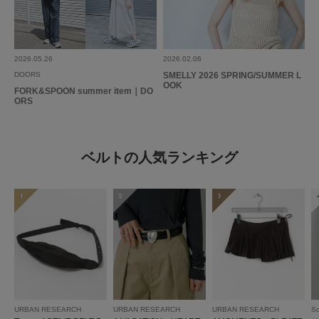
2026.05.26
2026.02.06
DOORS
SMELLY 2026 SPRING/SUMMER L
OOK
FORK&SPOON summer item｜DO
ORS
ベルトの人気ランキング
1
2
3
URBAN RESEARCH
URBAN RESEARCH
URBAN RESEARCH
So