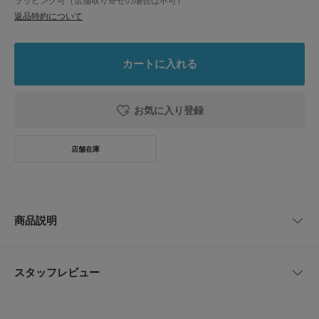
ラッピング可（店舗取り寄せの場合は不可）
返品特約について
カートに入れる
お気に入り登録
商品説明
【最旬トレンドのコンチョデザイン】
スタッフレビュー
●チェーンがコーデのアクセントに
●ウエストマークにもおすすめ
●メタル素材でコーデが引き締まる
レビューはありません。