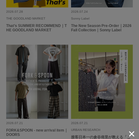
2026.07.28
2026.07.24
2026.7.5
THE GOODLAND MARKET
Sonny Label
That’s SUMMER RECOMMEND｜T
The New Season Pre-Order｜2026
可愛い
HE GOODLAND MARKET
Fall Collection｜Sonny Label
色：BLACK
/
サイズ：-
no name
足のサイズ:
23.5cm
年代:
30代
身長:
151～155cm
体型:
ふつう
インスタライブをみて購入しました！
使うのが楽しみです！可愛いです！
参考になった
0
Like!
0
2026.6.25
2026.07.21
2026.07.21
FORK&SPOON - new arrival item｜
URBAN RESEARCH
アクセントにとても良いです
DOORS
接客日本一の倉谷侑里が教える「こ