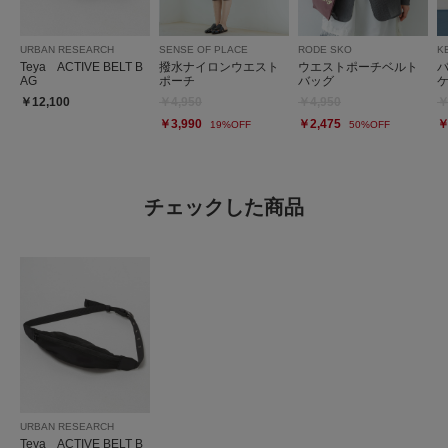
URBAN RESEARCH
SENSE OF PLACE
RODE SKO
K
Teya ACTIVE BELT B
撥水ナイロンウエスト
ウエストポーチベルト
バ
AG
ポーチ
バッグ
￥12,100
￥4,950
￥4,950
￥
￥3,990
￥2,475
￥
19%OFF
50%OFF
チェックした商品
URBAN RESEARCH
Teya ACTIVE BELT B