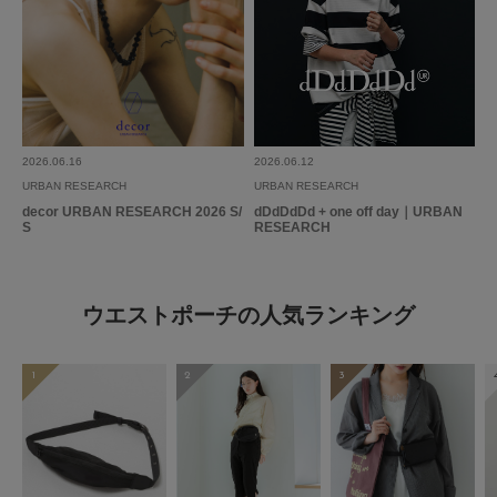
2026.06.16
2026.06.12
URBAN RESEARCH
URBAN RESEARCH
decor URBAN RESEARCH 2026 S/
dDdDdDd + one off day｜URBAN
S
RESEARCH
ウエストポーチの人気ランキング
1
2
3