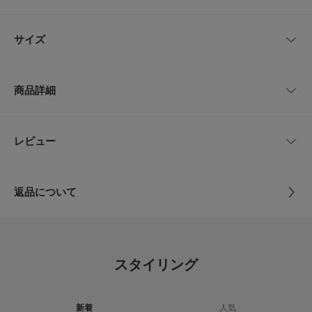
収納力を発揮します。お出かけに必要なものをすっきりと詰め込めるウエス
トバッグは、アクティブなシーンの心強い味方。
レビューはありません。
「No Matter Dress」と合わせたスタイリングも相性が良くおすすめです。
サイズ
【Teya/ テイヤ】
サイズ
高さ
幅
ウエスト
2025年秋にデビューした、URBAN RESEARCHのハウスブランド。
商品詳細
プロダクトクリエイティブには、数々の実績を持つクリエイティブコレクテ
-
5cm
22.5cm
69.5～87cm
ィブskinが参加し、ブランドの世界観をより豊かに表現。
『Teya』は「時間（Time）」と「レイヤー（Layer）」を組み合わせた造語
からなり、時を重ねるごとに深まる、あなたらしい美しさを引き出す服”を
品番
US26230-2228001
レビュー
サイズガイド
とじる
コンセプトに、ベーシックに潜むひねりやヴィンテージの空気感をまとっ
トルソーボディーサイズ
た、日常に溶け込みながらも自分らしさを感じられるプロダクトを提案しま
サイズ
-
す。
『Teya』が目指すのは、シーズンに左右されないタイムレスなベーシック
とじる
返品について
アイテム。
素材
本体 : ポリエステル100％
そこにほんの少しの違和感やエッジを宿すこと。
レビュー
ベルト部分 : ナイロン100％
体型や年齢に関係なくスタイリングを楽しみ、堂々とした美しさを纏う大人
たちへ、時間にも流行にも媚びず、詩的で、芯の強さとユーモアを両立す
る、今の美しさをまとった自信を与えてくれるように。
5.0
原産国
中国
ベーシックながらもブランドらしいひねりを加え、長く愛用できるワードロ
スタイリング
ーブが揃います。
5
さらに、今後のコレクションとも自然にコーディネートができるよう設計さ
レビュー件数：
件
カテゴリ
バッグ
ウエストポーチ
れており、シーズンを超えて楽しめるアイテムを目指しています。
新着
人気