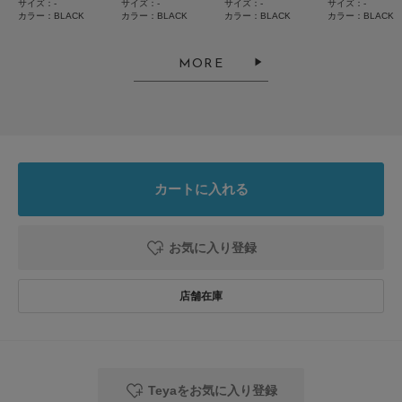
ちい
サイズ：-
サイズ：-
サイズ：-
サイズ：-
カラー：BLACK
カラー：BLACK
カラー：BLACK
カラー：BLACK
MORE
カジュアルすぎないウエストポーチを探していたところ、コレだ！と思うも
のを見つけました☆
主張しすぎないので、とても使いやすい♪
参考になった
0
Like!
0
カートに入れる
2026.7.8
お気に入り登録
良い！
色：BLACK
/
サイズ：-
no name
Teyaをお気に入り登録