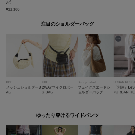
AG
¥12,100
注目のショルダーバッグ
KBF
KBF
Sonny Label
URBAN RESE
メッシュショルダーB
2WAYマイクロポー
フェイクスエードシ
『別注』LeSpo
AG
チBAG
ョルダーバッグ
×URBAN R
H MINI DU
ROSSBODY
ゆったり穿けるワイドパンツ