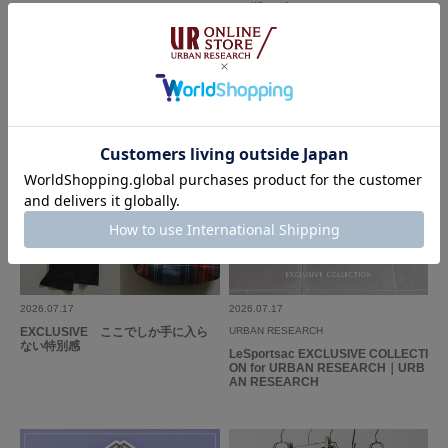
こが推しポイント」
色：BLACK
/
サイズ：-
めめめ
いつものスタイリングも、イメージチェンジでき、かなり活躍しています。
参考になった
0
Like!
0
2026.07.17
2026.07.17
EXCLUSIVE ここでしか手に入ら
URBAN RESEARCH
ない特別感
LeSportsac EXCLUSIVE COLLECTI
とじる
ON for URBAN RESEARCH｜URB
AN RESEARCH