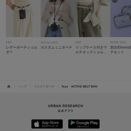
Sonny Label
KBF
KBF
RODE SKO
カスタムミニポーチ
レザーポーチショル
リップケース付きマ
別注/Disne
ダー
ルチネックショルダ
チセット
ー
バッグ
ウエストポーチ
Teya ACTIVE BELT BAG