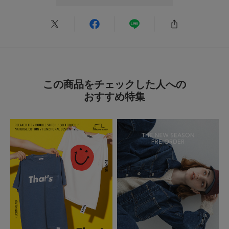
丈が長めや、ゆったりしたトップスを着る際に、腰に巻くとスタイルアップ
することができて、重宝しています！
参考になった
0
Like!
0
2026.7.5
この商品をチェックした人への
おすすめ特集
ポイントになる！
色：BLACK
/
サイズ：-
すみ
ベルト部分がかわいくてウエストマークのポイントになります。シンプルな
黒のパンツを履く時に必須！
参考になった
0
Like!
0