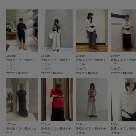
★
5
(5)
タイプ
WOMEN
【2026 Spring/Summer】【26SS】
★
4
(0)
総重量 : 約50g
とじる
★
3
(0)
※商品画像は、光の当たり具合やパソコンなどの閲覧環境により、実際の色
★
2
(0)
味と異なって見える場合がございます。予めご了承ください。
※商品の色味の目安は、商品単体の画像をご参照ください。
★
1
(0)
▼お気に入り登録のおすすめ▼
151cm
157cm
165cm
155cm
お気に入り登録された商品は、マイページにて現在の価格情報や在庫状況の
骨格タイプ：骨格ナチ
骨格タイプ：骨格ナチ
骨格タイプ：骨格ナチ
骨格タイプ：骨格
確認が可能です。
ュラル
ュラル
ュラル
ーブ
サイズ：-
サイズ：-
サイズ：-
サイズ：-
お買い物リストの管理にぜひご利用ください。
カラー：BLACK
カラー：BLACK
カラー：BLACK
カラー：BLACK
絞り込み
表示：新しい順
とじる
2026.7.27
流行スタイルに必須！
155cm
156cm
152cm
156cm
色：BLACK
/
サイズ：-
骨格タイプ：骨格ウェ
骨格タイプ：骨格ナチ
骨格タイプ：骨格ナチ
骨格タイプ：骨格
ーブ
ュラル
ュラル
ュラル