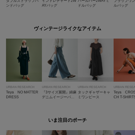
ダブルストラップハ
イントレチャート2W
パールバー2WAYミ
フラップワ
ンドバッグ
AYバッグ
ドルバッグ
ルバッグ
ヴィンテージライクなアイテム
URBAN RESEARCH
URBAN RESEARCH
URBAN RESEARCH
URBAN RESE
Teya NO MATTER
『3サイズ展開』綿麻
タックギャザーキャ
Teya CROS
DRESS
デニムイージーパン
ミワンピース
CH T-SHIRT
ツ
いま注目のポーチ