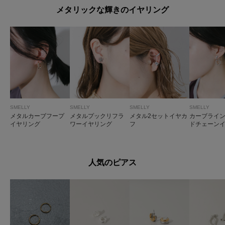
メタリックな輝きのイヤリング
SMELLY
SMELLY
SMELLY
SMELLY
メタルカーブフープ
メタルプックリフラ
メタル2セットイヤカ
カーブライ
イヤリング
ワーイヤリング
フ
ドチェーン
グ
人気のピアス