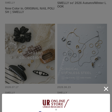
SMELLY
SMELLY so' 2026 Autumn/Winter L
OOK
New Color in. ORIGINAL NAIL POLI
SH｜SMELLY
2026.07.17
2026.06.23
SMELLY
SMELLY
2026 AW new season collection｜S
SURGICAL STAINLESS STEEL｜S
MELLY
MELLY