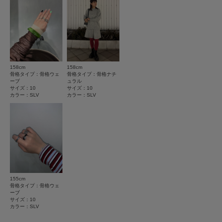
とじる
★
3
(0)
※商品画像は、光の当たり具合やパソコンなどの閲覧環境により、実際の色
味と異なって見える場合がございます。予めご了承ください。
★
2
(0)
※商品の色味の目安は、商品単体の画像をご参照ください。
★
1
▼お気に入り登録のおすすめ▼
(0)
お気に入り登録商品は、マイページにて現在の価格情報や在庫状況の確認が
158cm
158cm
可能です。
骨格タイプ：骨格ウェ
骨格タイプ：骨格ナチ
お買い物リストの管理にぜひご利用下さい。
ーブ
ュラル
サイズ：10
サイズ：10
カラー：SLV
カラー：SLV
とじる
絞り込み
表示：新しい順
2026.6.8
ぐるぐる
155cm
色：SLV
/
サイズ：10
骨格タイプ：骨格ウェ
ーブ
傘
サイズ：10
カラー：SLV