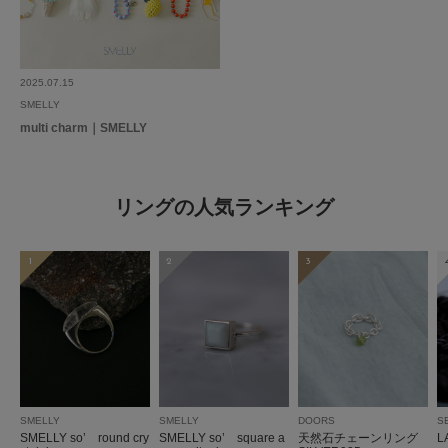
2025.07.15
SMELLY
multi charm｜SMELLY
リングの人気ランキング
1
2
3
SMELLY
SMELLY
DOORS
S
SMELLY so’ round cry
SMELLY so’ square a
天然石チェーンリング
L