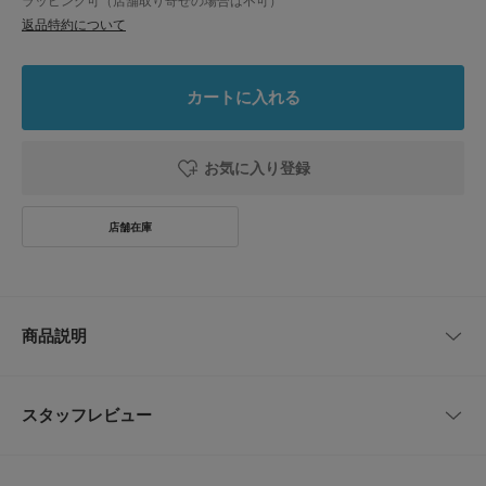
ラッピング可（店舗取り寄せの場合は不可）
返品特約について
カートに入れる
お気に入り登録
商品説明
【アートな存在感放つグルグルメタルリング】
スタッフレビュー
●スパイラルラインが唯一無二の個性
●無機質なメタルの光沢がクール
●周りと被らない新鮮なデザイン
レビューはありません。