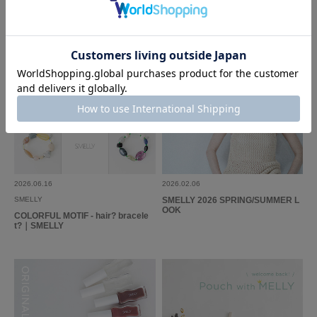
2026.06.16
2026.02.06
SMELLY
SMELLY 2026 SPRING/SUMMER L
OOK
COLORFUL MOTIF - hair? bracele
t?｜SMELLY