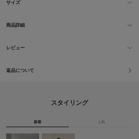
サイズ
シンプルになりがちな指先のスタイリングに、都会的なエッセンスを添えて
くれるニュアンスリングです。
投入するだけで着こなしの鮮度が劇的にアップするので、マンネリしてきた
サイズ
幅
トップ
コーディネートをクラスアップさせるのにも最適。
商品詳細
他にはないアーティスティックなシルエットは周りの目を引くこと間違いな
10
0.3cm
1.6×1.7cm
しです。
【2026 Spring/Summer】【26SS】
品番
SM26130-2244014
レビュー
サイズガイド
とじる
トルソーボディーサイズ
※金属アレルギー症状が出にくいチタン、ニッケルフリー素材、ステンレス
サイズ
10
等を使用しています。すべての方にアレルギーが起こらないということでは
ありませんので、万が一アレルギーの症状が出ましたら直ちに使用を中止し
とじる
返品について
てください。
素材
合金(ニッケルフリー)
※メッキ製品(特に銀メッキ)は変色しやすいため、こまめなお手入れで防止
レビュー
してください。長期放置やスプレー香料などの同時使用は、特にお避けくだ
さい。
原産国
韓国
※メッキ製品は、アレルギー体質の方や体調が低下している方など、かぶれ
5.0
ることがあります。肌に異常を感じた時はご使用をお止めいただき専門医に
スタイリング
ご相談ください。
カテゴリ
アクセサリー
リング
1
※アクセサリーは壊れやすいものです。取り扱いに注意していただき大切に
レビュー件数：
件
ご使用いただけるようお願い申し上げます。
タイプ
WOMEN
新着
人気
★
5
(1)
サイズ : 10=11号
★
4
(0)
総重量 : 約5g