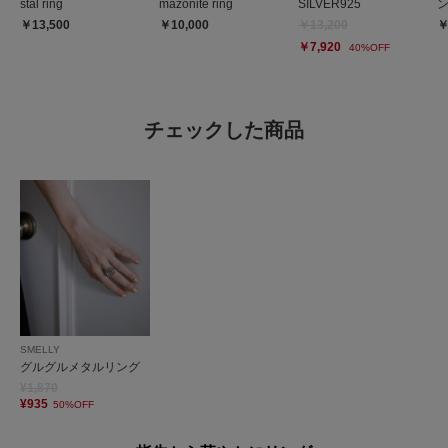
stal ring
mazonite ring
SILVER925
￥13,500
￥10,000
￥13,200
￥
￥7,920
40%OFF
チェックした商品
SMELLY
グルグルメタルリング
¥1,870
¥935
50%OFF