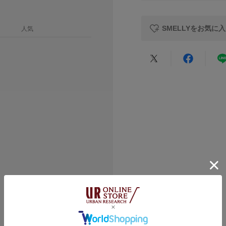
レビュー
【サージカルステン
原産国
・通常のステンレス
SMELLYをお気に
人気
・医療器具にも使用
カテゴリ
・お風呂などの水に
したりしにくい。
タイプ
★
5
※アレルギーの原因
するものではありま
★
4
た場合は直ちに使用
※アレルギー体質の
★
3
ますので十分にご注
※サージカルステン
★
2
製品状態を永久保証
★
1
異なりますので、ご
※その他お取り扱い
覧ください。
※アクセサリーは壊
にご使用いただける
絞り込み
総重量 : 約5.5g