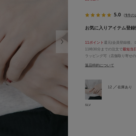
5.0
(
1
件の
お気に入りアイテム登録数
11ポイント
還元(会員登録後、
11時30分までの注文で
最短当
ラッピング可（店舗取り寄せの
返品特約について
12
在庫あり
SLV