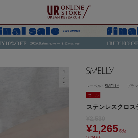
1
5
レーベル：
SMELLY
ブラン
ステンレスクロス
¥2,530
¥1,265
税込
50%OFF