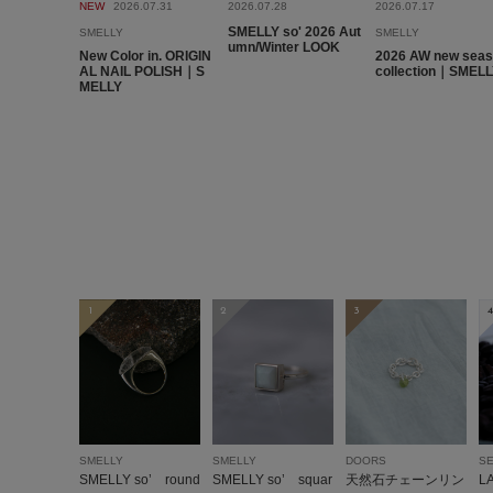
NEW
2026.07.31
2026.07.28
2026.07.17
SMELLY so' 2026 Aut
SMELLY
SMELLY
umn/Winter LOOK
New Color in. ORIGIN
2026 AW new sea
AL NAIL POLISH｜S
collection｜SMEL
MELLY
1
2
3
4
SMELLY
SMELLY
DOORS
SE
SMELLY so’ round
SMELLY so’ squar
天然石チェーンリン
L