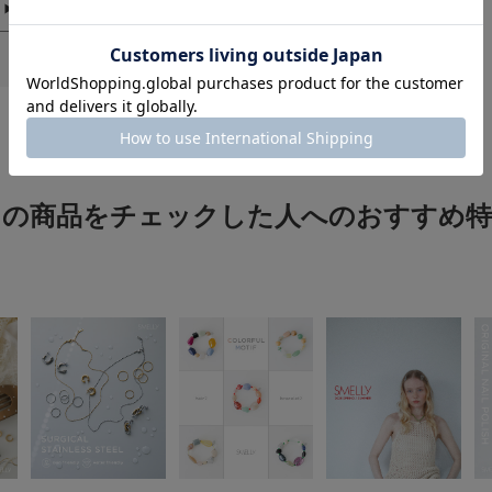
※商品画像は、光の
色味と異なって見え
※商品の色味の目安
指輪
▼お気に入り登録の
色：SLV
/
サイズ：12
お気に入り登録商品
no na
が可能です。
お買い物リストの管
この商品をチェックした人へのおすすめ特
可愛いいいいいいいい