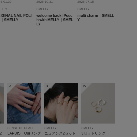
26.01.30
2025.10.31
2025.07.15
ELLY
SMELLY
SMELLY
IGINAL NAIL POLI
welcome back! Pouc
multi charm｜SMELL
H｜SMELLY
h with MELLY｜SMEL
Y
LY
8
9
10
SENSE OF PLACE
SMELLY
SMELLY
2
LAPUIS Ouiリング
ニュアンス2セット
3セットリング