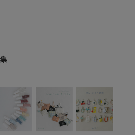
当たり具合やパソコンなどの閲覧環境により、実際の
2026.4.3
る場合がございます。予めご了承ください。
は、商品単体の画像をご参照ください。
おすすめ▼
は、マイページにて現在の価格情報や在庫状況の確認
me
理にぜひご利用下さい。
集
とじる
いいいいいいいいいいいいいいいいいいいいい
参考になった
0
Like!
0
とじる