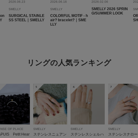
2026.06.23
2026.06.16
2026.02.06
20
SMELLY 2026 SPRIN
SMELLY
SMELLY
SM
G/SUMMER LOOK
son
SURGICAL STAINLE
COLORFUL MOTIF - h
OR
LY
SS STEEL｜SMELLY
air? bracelet?｜SME
S
LLY
リングの人気ランキング
5
6
7
NSE OF PLACE
SMELLY
SMELLY
SMELLY
APUIS Petit Hear
ステンレスニュアン
ステンレスシェルハ
ステンレスナロー