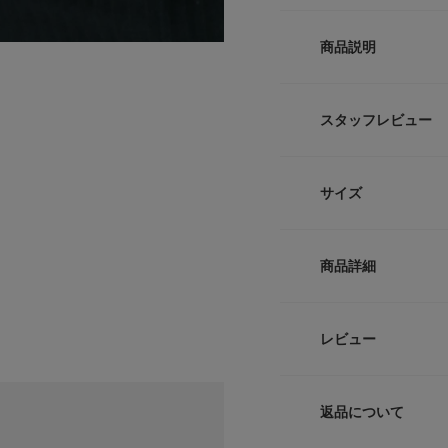
商品説明
【クロスラインが描
スタッフレビュー
●柔らかな曲線が交
●一つで手元の主役
●肌に優しく錆びに
サイズ
流れるようなライン
ンスリング。
サイ
無機質なメタルの質
商品詳細
存在感がありながら
12
グとのレイヤードを
腐食に強く錆びにく
品番
レビュー
にも対応したアクセ
サイズガイド
サイズ
トルソーボディーサイ
サイズ : 12=12号
返品について
素材
【2026 Spring/S