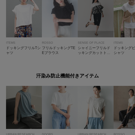
ITEMS
ROSSO
SENSE OF PLACE
ITEMS
ドッキングフリルTシ
フリルドッキングTE
シャイニーフリルド
ドッキングビ
ャツ
Eブラウス
ッキングカットトッ
シャツ
プ
汗染み防止機能付きアイテム
URBAN RESEARCH
DOORS
URBAN RESEARCH
ROSSO