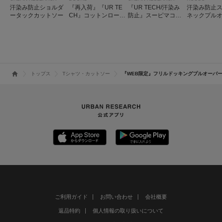
汗染み防止ショルダ
『再入荷』『UR TE
『UR TECH/汗染み
汗染み防止
ータックカットソー
CH』コットンロール
防止』スーピマコッ
ネックプル
スリーブプルオーバ
トンフレンチスリー
ー
ブカットソー
トップス
Tシャツ・カットソー
『WEB限定』フリルドッキングプルオーバ
ご利用ガイド
お問い合わせ
会社概要
返品特約
個人情報の取り扱いについて