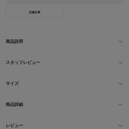
商品説明
このアイテムはWEB限定商品です。
スタッフレビュー
一枚で旬顔!トレンドのフリルをあしらったデザインカットソー
胸元にビスチェのようにあしらったフリルがポイントのTシャツ。
レビューはありません。
フリルは同色でそろえた薄手のブラウス地を使用、さらっと着るだけでまる
サイズ
で重ね着のように見えるデザインはこれからの季節ヘビロテ間違いなし。
サイズ
肩幅
着丈
身幅
POINT
商品詳細
・1枚でサマになるデザイン
Free
59cm
52cm
49cm
・トレンドのデザインで今年らしい印象に
COORDINATE
品番
LA26230-2012500
レビュー
サイズガイド
とじる
フリルがかわいらしい印象なので、デニムやワイドパンツでカジュアルミッ