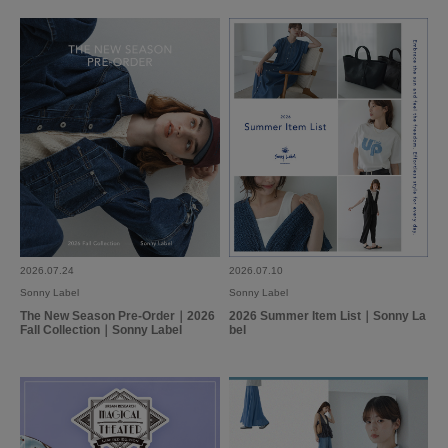
2026.8.3
かわいい
色：アイボリー
/
サイズ：Free
ぶたみちゃん
シーン
:プライベート,仕事
サイズ感
:ちょうど良い
使いやすさ
:良い
思ったより生地がしっかりしていて着やすかった。丈も短めで合わせやすか
った
2026.07.24
2026.07.10
Sonny Label
Sonny Label
参考になった
0
Like!
0
The New Season Pre-Order｜2026
2026 Summer Item List｜Sonny La
Fall Collection｜Sonny Label
bel
2026.7.31
フリルが程よく可愛い