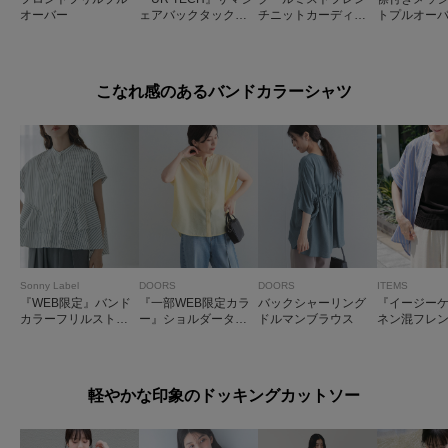
オーバー
ェアバックタックコ
チニットカーディガ
トプルオー
クーンプルオーバー
ン
こなれ感のあるバンドカラーシャツ
Sonny Label
DOORS
DOORS
ITEMS
『WEB限定』バンド
『一部WEB限定カラ
バックシャーリング
『イージー
カラーフリルストラ
ー』ショルダータッ
ドルマンブラウス
ネン混フレ
イプ半袖シャツ
クバンドカラーシャ
ツ
ツ
軽やかな印象のドッキングカットソー