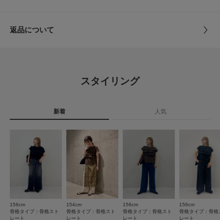
トルソーボディーサイズ
クスがおすすめ。
サイズ
Free
【2026 Spring/Summer】【26SS】
とじる
返品について
素材
本体 : 綿100%
※この商品は素材の性質上、水分や汗、摩擦(特に湿った状態での摩擦)によ
レビュー
別布 : ポリエステル81% 綿19%
り、他の物に色移りすることがありますのでご注意ください。
※商品画像は、光の当たり具合やパソコンなどの閲覧環境により、実際の色
4.3
原産国
中国
味と異なって見える場合がございます。予めご了承ください。
スタイリング
※商品の色味の目安は、商品単体の画像をご参照ください。
17
レビュー件数：
件
洗濯表記
手洗い, ドライクリーニング
▼お気に入り登録のおすすめ▼
詳しい洗濯方法については、商品の品質表示タグを
お気に入り登録された商品は、マイページにて現在の価格情報や在庫状況の
新着
人気
ご覧ください
★
5
(11)
確認が可能です。
お買い物リストの管理にぜひご利用ください。
洗濯表示について
★
4
(3)
商品の取り扱いについて
素材感
★
3
(0)
カテゴリ
トップス
Tシャツ・カットソー
透け感 : ややあり(アイボリー)
★
2
(3)
伸縮性 : ややあり
裏地 : なし
タイプ
WOMEN
★
1
光沢 : なし
(0)
ポケット : なし
156cm
154cm
156cm
156cm
サイズ感
骨格タイプ：骨格スト
骨格タイプ：骨格スト
骨格タイプ：骨格スト
骨格タイプ：骨格
とじる
レート
レート
レート
レート