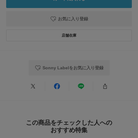
ぎることなく着ることができてよかった。
参考になった
0
Like!
0
お気に入り登録
2026.8.3
かわいい
色：ブラック
/
サイズ：Free
Sonny Labelをお気に入り登録
ぶたみちゃん
色違いで購入
ブラックの方が大人っぽく落ち着いていて良かった。
参考になった
0
Like!
0
この商品をチェックした人への
おすすめ特集