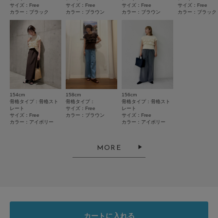
とじる
小さい
大きい
サイズ：Free
サイズ：Free
サイズ：Free
サイズ：Free
カラー：ブラック
カラー：ブラウン
カラー：ブラウン
カラー：ブラック
使いやすさ
悪い
良い
絞り込み
表示：新しい順
154cm
158cm
156cm
骨格タイプ：骨格スト
骨格タイプ：
骨格タイプ：骨格スト
2026.8.5
レート
サイズ：Free
レート
サイズ：Free
カラー：ブラウン
サイズ：Free
よかった
カラー：アイボリー
カラー：アイボリー
色：アイボリー
/
サイズ：Free
MORE
クッキー
年代:
30代
足のサイズ:
24.5cm
性別:
女性
身長:
161～165cm
体型:
ふつう
シーン
:プライベート
サイズ感
:ちょうど良い
使いやすさ
:やや良い
ウェブ限定で試着できなかったが、サイズはぴったりでフリルも甘くなりす
カートに入れる