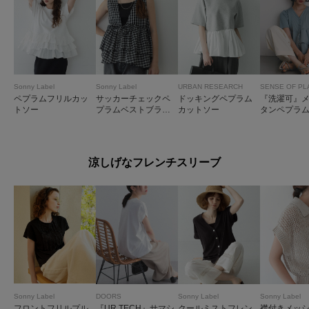
Sonny Label
Sonny Label
URBAN RESEARCH
SENSE OF PL
ペプラムフリルカッ
サッカーチェックペ
ドッキングペプラム
『洗濯可』
トソー
プラムベストブラウ
カットソー
タンペプラ
ス
カーディガ
涼しげなフレンチスリーブ
Sonny Label
DOORS
Sonny Label
Sonny Label
フロントフリルプル
『UR TECH』サマシ
クールミストフレン
襟付きメッ