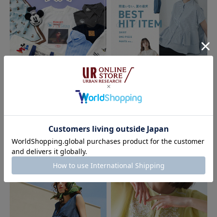
色：ブラック
/
サイズ：Free
onokao
足のサイズ:
23.5cm
年代:
50代
性別:
女性
身長:
156～160cm
体型:
ふつう
シーン
:プライベート,仕事
サイズ感
:ちょうど良い
使いやすさ
:良い
フリルで可愛くなりすぎそうだけど、ベースのデザインがシンプルだから、
何にでも合わせやすい。
2026.07.10
2026.06.26
MAGICAL THEATER
Sonny Label
参考になった
0
Like!
3
BEST HIT ITEM 間違いない、夏の
選択｜Sonny Label
2026.7.26
すごくかわいい
色：ブラック
/
サイズ：Free
ぞぞぞ