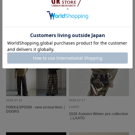
すそうです。
The New Season Pre-Order｜2026
上品に着映える 風合い豊かなワード
Fall Collection｜Sonny Label
ローブ｜かぐれ
参考になった
0
Like!
0
2026.6.22
かわいい
色：OFF×BLUE
/
サイズ：Free
no name
2026.07.21
2026.07.17
生地は薄手なのでこれからの季節も活躍しそうです。袖は長めです。
FORK&SPOON - new arrival item｜
LAATO
DOORS
2026 Autumn Winter pre collection
参考になった
0
Like!
1
｜LAATO