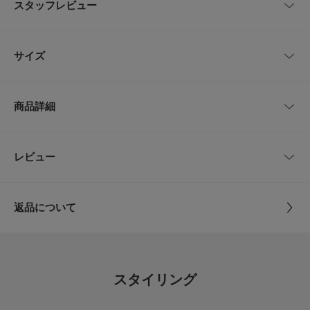
スタッフレビュー
スッキリと見せ、ウエストの位置が上がりスタイルアップ効果も◎身幅はた
っぷりとしていてリラックスした着心地。肩が落ちたデザインも雰囲気があ
ります。お手持ちのパンツやスカートと組み合わせてデイリーユースが叶い
レビューはありません。
ます。首元を美しく演出するボートネックもポイント。1枚あると何かと便
サイズ
利なおすすめアイテムです。
【FABRIC】
サイズ
肩幅
総丈
身幅
袖丈
・適度なハリと厚み
商品詳細
・大人好みのクリアな風合い
Free
65cm
56cm
69cm
45cm
【POINT】
・様々なボトムスに対して汎用性が高い一品
品番
GA26130-2010106
レビュー
サイズガイド
とじる
・カジュアルコーデに活躍
トルソーボディーサイズ
サイズ
Free
【2026 Spring/Summer】【26SS】
とじる
返品について
※商品画像は、光の当たり具合やパソコンなどの閲覧環境により、実際の色
素材
綿100%
味と異なって見える場合がございます。予めご了承ください。
レビュー
※商品の色味の目安は、商品単体の画像をご参照ください。
原産国
日本
▼お気に入り登録のおすすめ▼
4.7
お気に入り登録された商品は、マイページにて現在の価格情報や在庫状況の
スタイリング
確認が可能です。
カテゴリ
トップス
Tシャツ・カットソー
15
お買い物リストの管理にぜひご利用ください。
レビュー件数：
件