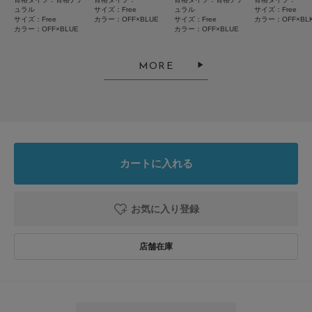
2026.7.8
ュラル
サイズ：Free
ュラル
サイズ：Free
サイズ：Free
カラー：OFF×BLUE
サイズ：Free
カラー：OFF×BL
使いやすい
カラー：OFF×BLUE
カラー：OFF×BLUE
色：OFF×BLUE
/
サイズ：Free
MORE
no name
定番のボーダー柄、サラッとした薄い生地なので1枚だけで着る以外にも、
シャツやセーターの下に着たり使い回しができると思います。形も可愛いで
カートに入れる
す。
参考になった
0
Like!
0
お気に入り登録
2026.7.6
なめらかカットソー
色：OFF×BLUE
/
サイズ：Free