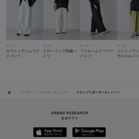
かぐれ
かぐれ
かぐれ
かぐれ
ホワイトデニムワイ
ドローイング刺繍パ
フリルヘムイージー
コットンワ
ドパンツ
ンツ
パンツ
サルエルパ
トップス
Tシャツ・カットソー
クロップドボーダーカットソー