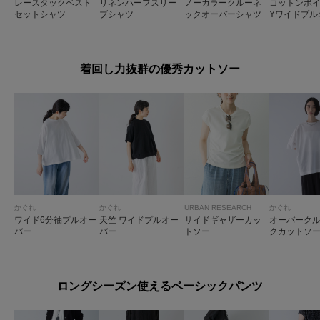
レースタックベスト
リネンハーフスリー
ノーカラークルーネ
コットンボイ
セットシャツ
ブシャツ
ックオーバーシャツ
Yワイドプル
着回し力抜群の優秀カットソー
かぐれ
かぐれ
URBAN RESEARCH
かぐれ
ワイド6分袖プルオー
天竺 ワイドプルオー
サイドギャザーカッ
オーバーク
バー
バー
トソー
クカットソ
ロングシーズン使えるベーシックパンツ