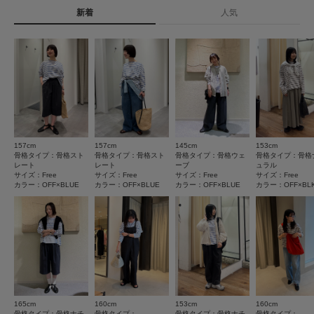
タイプ
WOMEN
素材感
新着
人気
★
5
(12)
透け感 : ややあり
★
4
(2)
伸縮性 : ややあり
とじる
裏地 : なし
★
3
(1)
光沢 : なし
ポケット : なし
★
2
(0)
とじる
★
1
(0)
157cm
157cm
145cm
153cm
サイズ感
骨格タイプ：骨格スト
骨格タイプ：骨格スト
骨格タイプ：骨格ウェ
骨格タイプ：骨格
レート
レート
ーブ
ュラル
小さい
大きい
サイズ：Free
サイズ：Free
サイズ：Free
サイズ：Free
カラー：OFF×BLUE
カラー：OFF×BLUE
カラー：OFF×BLUE
カラー：OFF×BL
使いやすさ
悪い
良い
絞り込み
表示：新しい順
165cm
160cm
153cm
160cm
骨格タイプ：骨格ナチ
骨格タイプ：
骨格タイプ：骨格ナチ
骨格タイプ：