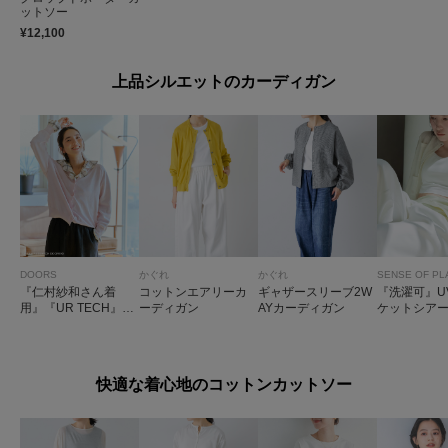
ットソー
¥12,100
上品シルエットのカーディガン
DOORS
かぐれ
かぐれ
SENSE OF PL
『仁村紗和さん着
コットンエアリーカ
ギャザースリーブ2W
『洗濯可』U
用』『UR TECH』サ
ーディガン
AYカーディガン
ケットシア
マシェアニットカー
ィガン
ディガン
快適な着心地のコットンカットソー