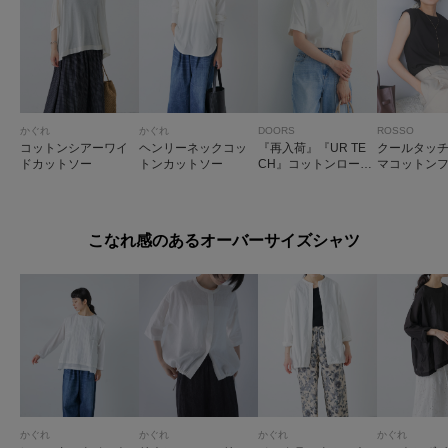
かぐれ
かぐれ
DOORS
ROSSO
コットンシアーワイ
ヘンリーネックコッ
『再入荷』『UR TE
クールタッ
ドカットソー
トンカットソー
CH』コットンロール
マコットンフ
スリーブプルオーバ
シャツ
ー
こなれ感のあるオーバーサイズシャツ
かぐれ
かぐれ
かぐれ
かぐれ