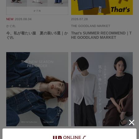
ブルーが爽やかな色で、白の分量が多めなのが良かったです。さらっとした
NEW
2026.08.04
2026.07.28
生地で、夏でも着用できそうです。
かぐれ
THE GOODLAND MARKET
今、私が着たい服 夏の装い5選｜か
That’s SUMMER RECOMMEND｜T
参考になった
0
Like!
0
ぐれ
HE GOODLAND MARKET
2026.6.29
ボーダーカットソー
色：OFF×BLUE
/
サイズ：Free
no name
年代:
50代
足のサイズ:
23cm
お子様の身長:
140cm～
性別:
女性
身長:
156～160cm
体型:
ふつう
シーン
:プライベート
サイズ感
:ちょうど良い
使いやすさ
:やや良い
2026.07.24
2026.07.21
持っているブルーボーダーカットソーの丈が長めなのでパンツにもスカート
Sonny Label
かぐれ
にも合う短い丈なので選びました。生地も薄めでゴワゴワしにくそうで着や