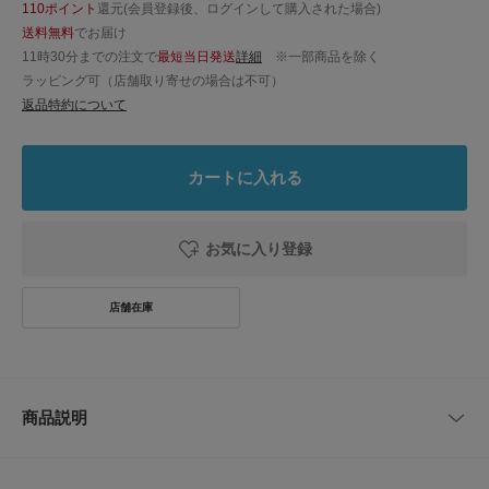
110ポイント
還元(会員登録後、ログインして購入された場合)
送料無料
でお届け
11時30分までの注文で
最短当日発送
詳細
※一部商品を除く
ラッピング可（店舗取り寄せの場合は不可）
返品特約について
カートに入れる
お気に入り登録
商品説明
バランスが取りやすいコンパクトな丈感に注目
日々の着こなしに頼もしいトップスが届きました。クロップド丈が上半身を