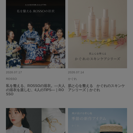
もっと見る
とじる
2026.07.17
2026.07.14
ROSSO
かぐれ
私を整える、ROSSOの浴衣。―大人
肌と心を整える かぐれのスキンケ
の浴衣を楽しむ、4人のTIPS―｜RO
アシリーズ｜かぐれ
SSO