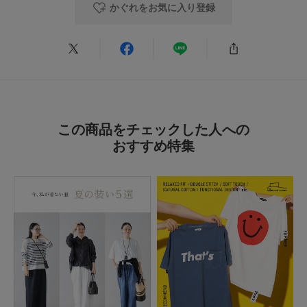
かぐれをお気に入り登録
KZ
足のサイズ:
22.5cm
年代:
40代
性別:
女性
身長:
151～155cm
体型:
小柄
シーン
:プライベート
サイズ感
:ちょうど良い
使いやすさ
:良い
クロップドとのことですが、着丈は短すぎることなく、パンツでもスカート
でもバランスが取りやすく、着回しが効きます。ブルーのラインが鮮やかで
綺麗です。
この商品をチェックした人への
おすすめ特集
参考になった
0
Like!
0
2026.7.5
爽やかな色合い
色：OFF×BLUE
/
サイズ：Free
no name