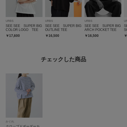
URBS
URBS
URBS
U
SEE SEE SUPER BIG
SEE SEE SUPER BIG
SEE SEE SUPER BIG
S
COLOR LOGO TEE
OUTLINE TEE
ARCH POCKET TEE
S
￥17,600
￥16,500
￥16,500
￥
チェックした商品
かぐれ
クロップドボーダーカ