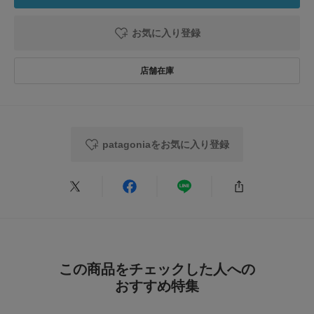
原産国
ベトナム
0
1957年にイヴォン・シュイナードが、シュイナード・イクイップメント(パ
レビュー件数：
件
タゴニアの前身)を創業。
お気に入り登録
ロッククライミング用具の製造と販売を行い、1973年、衣料品部門のブラ
洗濯表記
洗濯機洗い可
★
5
(0)
ンドを「パタゴニア(Patagonia)」とする。
詳しい洗濯方法については、商品の品質表示タグを
環境問題に積極的に取り組むパタゴニアの製品は、登山・アウトドアを楽し
ご覧ください
★
4
(0)
む方以外にも多くの方に愛されているブランドです。
洗濯表示について
★
3
(0)
【2026 Spring/Summer】【26SS】
商品の取り扱いについて
★
2
(0)
総重量 : 約4.1kg
カテゴリ
バッグ
トラベルバッグ
内部容量 : 約66L
patagoniaをお気に入り登録
★
1
(0)
※商品画像は、光の当たり具合やパソコンなどの閲覧環境により、実際の色
タイプ
MEN
味と異なって見える場合がございます。予めご了承ください。
※商品の色味の目安は、商品単体の画像をご参照ください。
レビューはありません。
▼お気に入り登録のおすすめ▼
とじる
お気に入り登録された商品は、マイページにて現在の価格情報や在庫状況の
確認が可能です。
お買い物リストの管理にぜひご利用ください。
この商品をチェックした人への
とじる
おすすめ特集