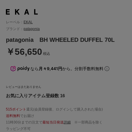
レーベル：
EKAL
ブランド：
patagonia
patagonia BH WHEELED DUFFEL 70L
￥56,650
税込
なら
月々9,441円
から。分割手数料無料
レビューはまだありません
お気に入りアイテム登録数 16
515ポイント
還元(会員登録後、ログインして購入された場合)
送料無料
でお届け
11時30分までの注文で
最短当日発送
詳細
※一部商品を除く
ラッピング不可