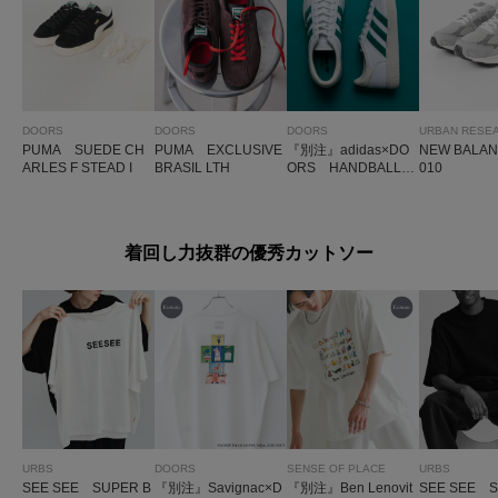
DOORS
DOORS
DOORS
URBAN RESE
PUMA SUEDE CH
PUMA EXCLUSIVE
『別注』adidas×DO
NEW BALA
ARLES F STEAD I
BRASIL LTH
ORS HANDBALL S
010
PEZIAL
着回し力抜群の優秀カットソー
URBS
DOORS
SENSE OF PLACE
URBS
SEE SEE SUPER B
『別注』Savignac×D
『別注』Ben Lenovit
SEE SEE S