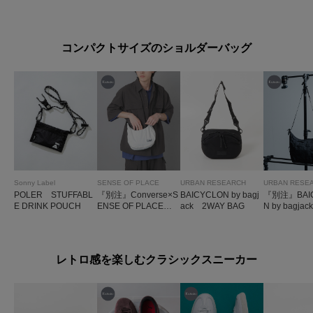
DER S
コンパクトサイズのショルダーバッグ
Sonny Label
SENSE OF PLACE
URBAN RESEARCH
URBAN RESE
POLER STUFFABL
『別注』Converse×S
BAICYCLON by bagj
『別注』BAI
E DRINK POUCH
ENSE OF PLACE J
ack 2WAY BAG
N by bagja
ACKPURCELLショ
N RESEAR
ルダーバック
OULDER BA
L
レトロ感を楽しむクラシックスニーカー