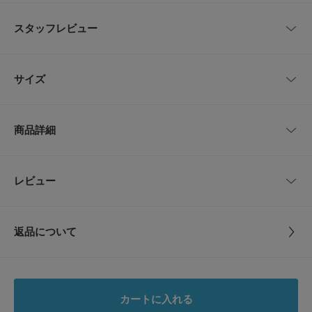
耐久性に非常に優れ、悪天候に対応するリサイクル素材100％
頑丈なリサイクル・ポリエステル製のリップストップを使用し、悪天候に対
スタッフレビュー
応するマット仕上げのリサイクル・TPU（サーモプラスチック・ポリウレタ
ン）フィルムでラミネート済み
レビューはありません。
ギアを整頓しやすい複数のポケット
サイズ
開口部の大きいメインコンパートメント。外側の上部にジッパー式ポケット
と、フタの内側に小物の収納に便利なメッシュポケット付き
サイズ
高さ
幅
マチ
頑丈な持ち運び用ハンドル
商品詳細
さまざまな旅の方法に対応する補強済みの持ち運び用ハンドルとホルダー
One
69cm
37cm
33cm
旅先でも修理できる頑丈な大型ホイール
滑りのよい頑丈なホイールにより移動が快適。フレーム内に予備のシャフト
品番
FE26110-1180466
レビュー
サイズガイド
とじる
が含まれているので、万一故障してもその場で修理が可能
トルソーボディーサイズ
サイズ
One
内側のコンプレッションストラップ
移動中の荷物を固定し、余分なギアを押さえ込む内側のコンプレッションス
とじる
返品について
トラップ
素材
本体 : リサイクルポリエステル100％
レビュー
裏地 : リサイクルポリエステル100％(ポリウレタン
折り畳んで保管が容易
コーティング済)
内側のフレームを折り畳めば、場所を取らずに保管が容易
ウェビング : リサイクルナイロン100％
0.0
【Patagonia / パタゴニア】
カートに入れる
アメリカのアウトドアのウェアブランド。