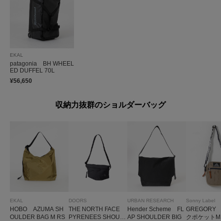
EKAL
patagonia BH WHEEL
ED DUFFEL 70L
¥56,650
収納力抜群のショルダーバッグ
EKAL
DOORS
URBAN RESEARCH
Sonny Label
HOBO AZUMA SH
THE NORTH FACE
Hender Scheme FL
GREGORY
OULDER BAG M RS
PYRENEES SHOUL
AP SHOULDER BIG
クポケットM