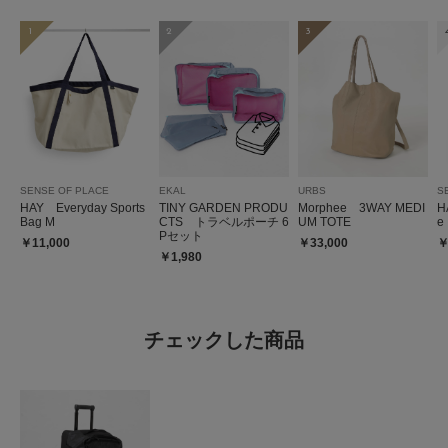
1
2
3
SENSE OF PLACE
EKAL
URBS
S
HAY Everyday Sports
TINY GARDEN PRODU
Morphee 3WAY MEDI
H
Bag M
CTS トラベルポーチ 6
UM TOTE
e
Pセット
￥11,000
￥33,000
￥
￥1,980
チェックした商品