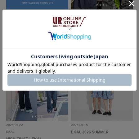
2026.06.19
2026.06.12
EKAL
EKAL
TINY GARDEN PRODUCTS - 夏を
BREATHABLE MESH｜EKAL
愉しむレジャーアイテム｜EKAL
2026.05.22
2026.05.15
EKAL
EKAL 2026 SUMMER