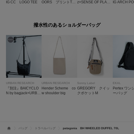
IG CC LOGO TEE
OORS プリントTシ
z×SENSE OF PLACE
IG ARCH PO
ャツ
SHORT-SLEEVE T
EE
-SHIRTS
撥水性のあるショルダーバッグ
URBAN RESEARCH
URBAN RESEARCH
Sonny Label
EKAL
『別注』BAICYCLO
Hender Scheme co
GREGORY クイッ
Pertex ワ
N by bagjack×URBA
w shoulder big
クポケットM
ーバッグ
N RESEARCH SH
OULDER BAG SMAL
L
バッグ
トラベルバッグ
patagonia BH WHEELED DUFFEL 70L