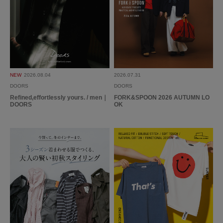
NEW
2026.08.04
2026.07.31
DOORS
DOORS
Refined,effortlessly yours. / men｜
FORK&SPOON 2026 AUTUMN LO
DOORS
OK