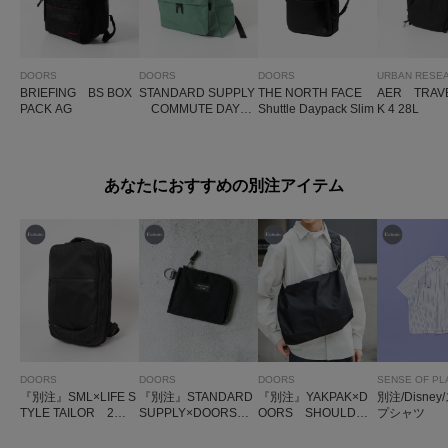
DOORS
DOORS
DOORS
URBAN RESE
BRIEFING BS BOX
STANDARD SUPPLY
THE NORTH FACE
AER TRAVE
PACK AG
COMMUTE DAYPA
Shuttle Daypack Slim
K 4 28L
CK
あなたにおすすめの別注アイテム
DOORS
DOORS
DOORS
SENSE OF PL
『別注』SML×LIFE S
『別注』STANDARD
『別注』YAKPAK×D
別注/Disne
TYLE TAILOR 2WA
SUPPLY×DOORS
OORS SHOULDER
プシャツ
Yビジネスバッグ
L ZIP PURSE
BAG M