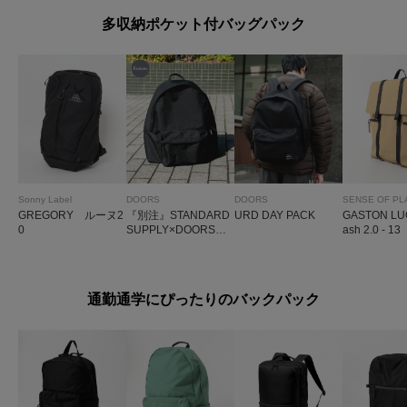
多収納ポケット付バッグパック
Sonny Label
DOORS
DOORS
SENSE OF PL
GREGORY ルーヌ2
『別注』STANDARD
URD DAY PACK
GASTON LU
0
SUPPLY×DOORS
ash 2.0 - 13
DAYPACK L
通勤通学にぴったりのバックパック