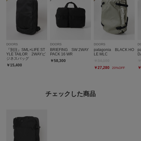
DOORS
DOORS
DOORS
D
『別注』SML×LIFE ST
BRIEFING SW 2WAY
patagonia BLACK HO
p
YLE TAILOR 2WAYビ
PACK 16 WR
LE MLC
D
ジネスバッグ
￥58,300
￥34,100
￥
￥15,400
￥27,280
￥
20%OFF
チェックした商品