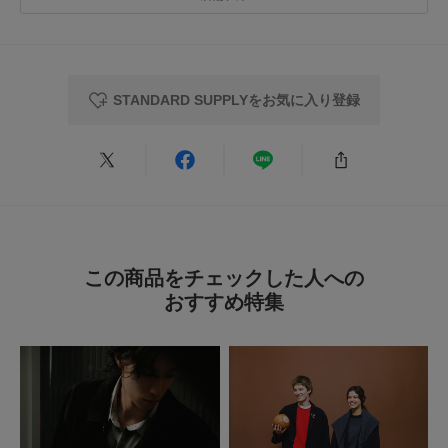
総重量 : 約1,055g
とじる
★
3
(0)
※商品画像は、光の当たり具合やパソコンなどの閲覧環境により、実際の色
★
2
(0)
味と異なって見える場合がございます。予めご了承ください。
※商品の色味の目安は、商品単体の画像をご参照ください。
STANDARD SUPPLYをお気に入り登録
★
1
(0)
▼お気に入り登録のおすすめ▼
お気に入り登録された商品は、マイページにて現在の価格情報や在庫状況の
確認が可能です。
お買い物リストの管理にぜひご利用ください。
レビューはありません。
とじる
この商品をチェックした人への
おすすめ特集
とじる