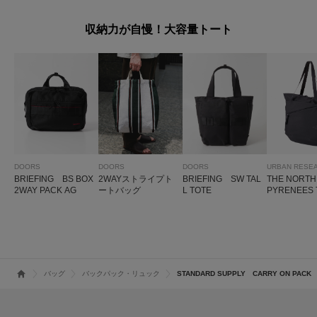
収納力が自慢！大容量トート
DOORS
DOORS
DOORS
URBAN RESE
BRIEFING BS BOX
2WAYストライプト
BRIEFING SW TAL
THE NORT
2WAY PACK AG
ートバッグ
L TOTE
PYRENEES 
バッグ
バックパック・リュック
STANDARD SUPPLY CARRY ON PACK