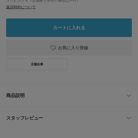
ラッピング可（店舗取り寄せの場合は不可）
返品特約について
カートに入れる
お気に入り登録
商品説明
機能性と収納力に優れた通年使えるキャリーオンバッグ
スタッフレビュー
スクエアなフォルムで荷物が整理しやすく出張や旅行で頼りになる作りで
す。A4やノートPCが収まるポケットとフロントのジップポケットで荷物の
出し入れがスムーズです。
レビューはありません。
両サイドのコンプレッションベルトで荷物を安定させられ、機内持ち込みや