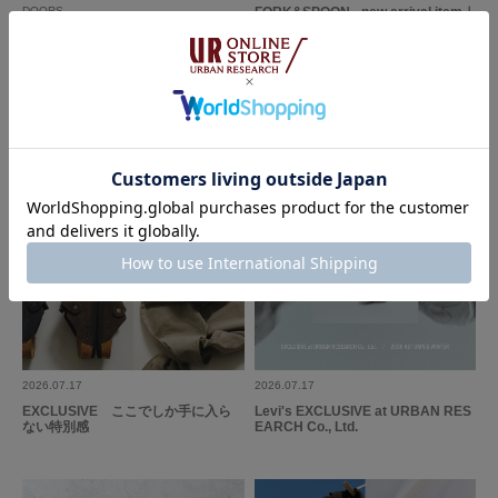
DOORS
FORK&SPOON - new arrival item｜
DOORS
UR TECH Air Care Brand Ambass
ador SAWA NIMURA｜DOORS
2026.07.17
2026.07.17
EXCLUSIVE ここでしか手に入ら
Levi's EXCLUSIVE at URBAN RES
ない特別感
EARCH Co., Ltd.