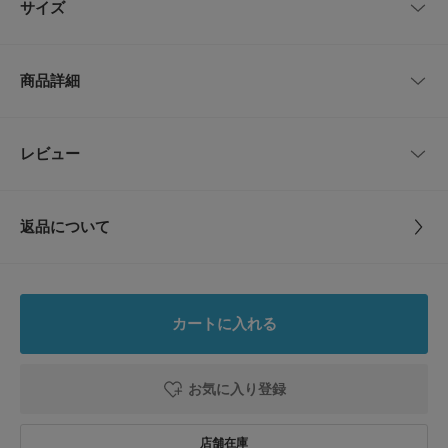
サイズ
電車での移動時も形が崩れにくいです。背面はクッション入りで肩への負担
が軽減されるため長時間の移動でも疲れにくい設計です。
シンプルで落ち着いたデザインのためビジネスからカジュアルまで幅広いス
サイズ
高さ
幅
マチ
持ち手
ショルダー
タイルに馴染みます。旅行のメインバッグや出張用の定番として通年で活躍
商品詳細
します。
One
53cm
38cm
15, 12cm
15cm
61～71cm
【STANDARD SUPPLY / スタンダードサプライ】
僕らが日々、本当に必要とするモノとは?使う人のコトをイメージし、ただ
品番
CD26110-1180218
レビュー
サイズガイド
とじる
シンプルに本質を見極める。
トルソーボディーサイズ
そこから生まれたモノは使う人によってまた育てられていく。
サイズ
One
より多くの気持ちをより少ないデザインで。
STANDARD SUPPLY(スタンダードサプライ)は、余白美を感じさせるクリ
とじる
返品について
ーンなデザインで長く愛されるプロダクトを目指します。
素材
本体 : ポリエステル100％
レビュー
部分使い : 牛革
【2026 Spring/Summer】【26SS】
※この商品は、天然皮革を使用しています。直射日光や蛍光灯などの長時間
0.0
原産国
日本
の照射により色褪せすることがあります。
カートに入れる
※また、水や雨に濡れますと色落ちする場合がありますので十分ご注意くだ
0
さい。
レビュー件数：
件
カテゴリ
バッグ
バックパック・リュック
※その他お取り扱いに関しましては、商品に付属のアテンションタグをご覧
お気に入り登録
ください。
★
5
(0)
タイプ
MEN
※A3サイズ収納可能
★
4
(0)