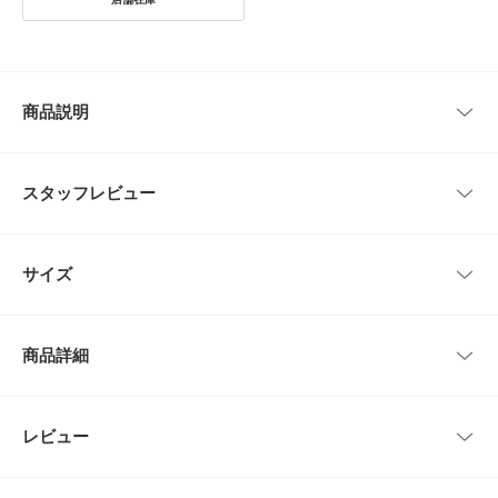
商品説明
国内生地・国内縫製で作られたネクタイです。
独特な小紋柄で個性を出しつつも、派手過ぎない控えめな配色が上品な印象
スタッフレビュー
を与えてくれます。
スーツスタイルからジャケットスタイルまで幅広く活躍します。
プレゼントにもオススメです。
レビューはありません。
サイズ
【LIFE STYLE TAILOR / ライフスタイルテイラー】
「LIFE STYLE TAILOR」は私たちが提案する暮らしの新たなエッセンスと
してスタートしたドレスラインです。
サイズ
全長
最大幅
日々の暮らしの一部であるビジネスライフにおいても、私たちURBAN RES
商品詳細
EARCH DOORSが“仕立て役”を担いたいという想いから名付けました。
-
146cm
8cm
【2025 Autumn/Winter】【25AW】
品番
DTA6-1VL005
レビュー
サイズガイド
とじる
※商品画像は、光の当たり具合やパソコンなどの閲覧環境により、実際の色
トルソーボディーサイズ
味と異なって見える場合がございます。予めご了承ください。
サイズ
-
※商品の色味の目安は、商品単体の画像をご参照ください。