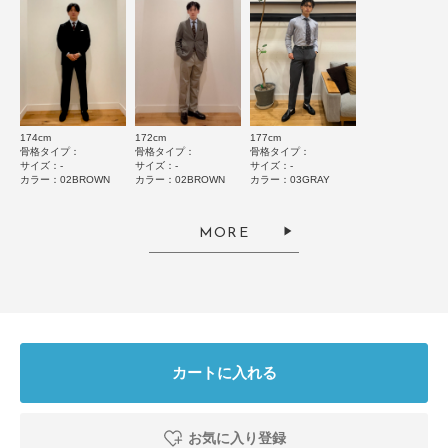
絞り込み
表示：新しい順
2026.5.5
174cm
172cm
177cm
骨格タイプ：
骨格タイプ：
骨格タイプ：
お洒落な柄
サイズ：-
サイズ：-
サイズ：-
カラー：02BROWN
カラー：02BROWN
カラー：03GRAY
色：01BLUE
/
サイズ：-
みっちー
MORE
足のサイズ:
26.5cm
年代:
50代
お子様の身長:
140cm～
性別:
男性
身長:
171～175cm
体型:
ふつう
使いやすさ
:良い
新しく買ったスーツに合わせるネクタイを探していたら、ステキな商品に出
会いました！気持ちよく愛用しています！
カートに入れる
参考になった
0
Like!
0
お気に入り登録