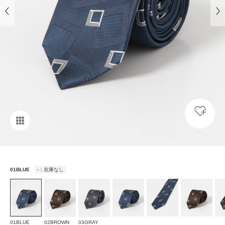
01BLUE
-：在庫なし
01BLUE
02BROWN
03GRAY