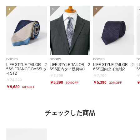
1
2
3
DOORS
DOORS
DOORS
D
LIFE STYLE TAILOR 2
LIFE STYLE TAILOR 2
LIFE STYLE TAILOR 2
L
5SS FRANCO BASSI タ
6SS国内タイ幾何学1
6SS国内タイ無地2
6
イST2
￥7,700
￥7,700
￥
￥24,200
￥5,390
￥5,390
￥
30%OFF
30%OFF
￥9,680
60%OFF
チェックした商品