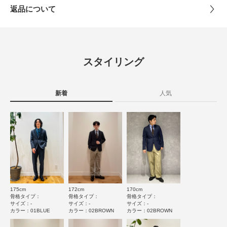
とじる
返品について
▼お気に入り登録のおすすめ▼
素材
シルク100%
お気に入り登録商品は、マイページにて現在の価格情報や在庫状況の確認が
レビュー
可能です。
お買い物リストの管理に是非ご利用下さい。
原産国
日本
5.0
スタイリング
とじる
カテゴリ
ドレスライン
ネクタイ
1
レビュー件数：
件
タイプ
MEN
新着
人気
★
5
(1)
★
4
(0)
とじる
★
3
(0)
★
2
(0)
★
1
(0)
175cm
172cm
170cm
使いやすさ
骨格タイプ：
骨格タイプ：
骨格タイプ：
サイズ：-
サイズ：-
サイズ：-
悪い
良い
カラー：01BLUE
カラー：02BROWN
カラー：02BROWN