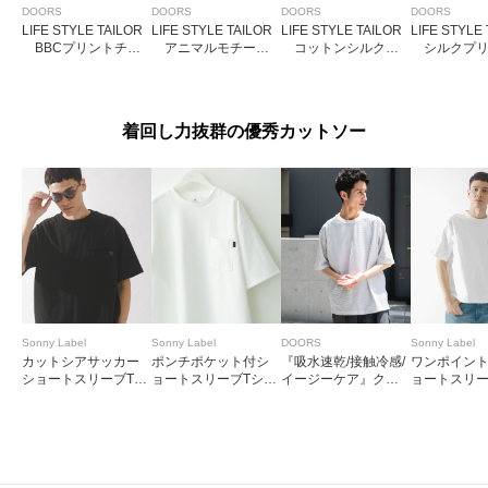
DOORS
DOORS
DOORS
DOORS
LIFE STYLE TAILOR
LIFE STYLE TAILOR
LIFE STYLE TAILOR
LIFE STYLE
BBCプリントチー
アニマルモチーフ
コットンシルクド
シルクプリ
フ
柄コットンハンカチ
ット柄ネッカチーフ
ーフ1
着回し力抜群の優秀カットソー
Sonny Label
Sonny Label
DOORS
Sonny Label
カットシアサッカー
ポンチポケット付シ
『吸水速乾/接触冷感/
ワンポイン
ショートスリーブTシ
ョートスリーブTシャ
イージーケア』クイ
ョートスリー
ャツ
ツ
ックドライ ショート
ツ
スリーブTシャツ