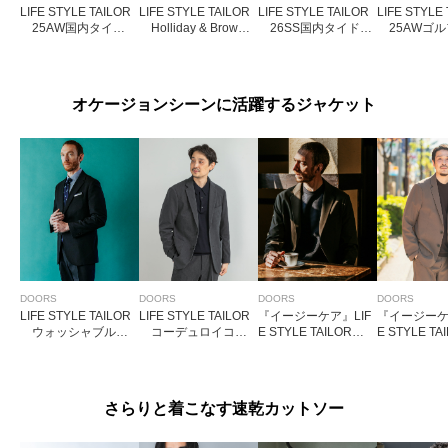
LIFE STYLE TAILOR
LIFE STYLE TAILOR
LIFE STYLE TAILOR
LIFE STYLE
25AW国内タイク
Holliday & Brown
26SS国内タイドッ
25AWゴル
レスト1
タイ7
ト2
ーフタイ
オケージョンシーンに活躍するジャケット
DOORS
DOORS
DOORS
DOORS
LIFE STYLE TAILOR
LIFE STYLE TAILOR
『イージーケア』LIF
『イージーケ
ウォッシャブルス
コーデュロイコン
E STYLE TAILOR 4
E STYLE TA
トレッチジャケット
フォータブルジャケ
WAYストレッチコン
WAYストレ
ット
フォータブルジャケ
トコンフォー
ット
K
さらりと着こなす速乾カットソー