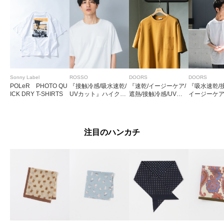
Sonny Label
ROSSO
DOORS
DOORS
POLeR PHOTO QU
『接触冷感/吸水速乾/
『速乾/イージーケア/
『吸水速乾/
ICK DRY T-SHIRTS
UVカット』ハイクオ
遮熱/接触冷感/UVカ
イージーケ
リティリラックスフ
ット』マルチスペッ
ックドライ 
ィットTシャツ
ク ポンチ ショートス
スリーブTシ
リーブ Tシャツ
注目のハンカチ