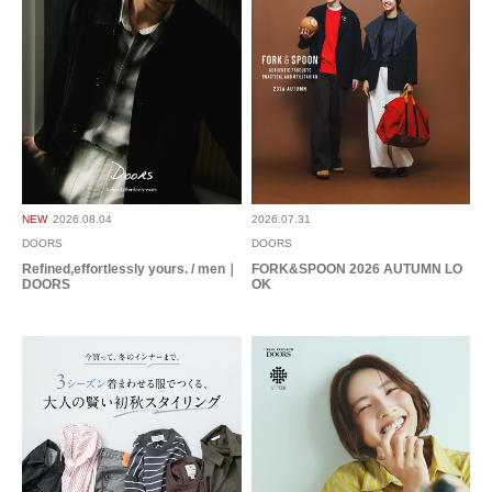
NEW
2026.08.04
2026.07.31
DOORS
DOORS
Refined,effortlessly yours. / men｜
FORK&SPOON 2026 AUTUMN LO
DOORS
OK