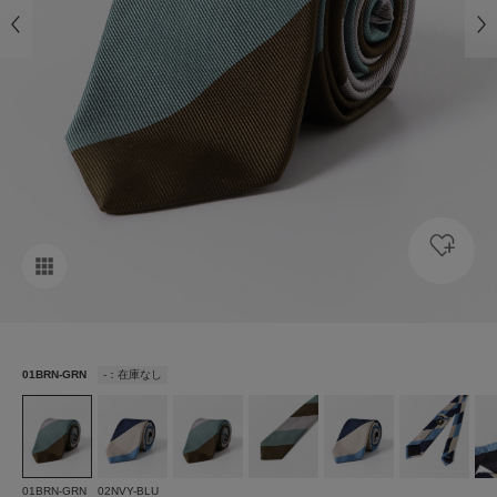
01BRN-GRN
-：在庫なし
01BRN-GRN
02NVY-BLU