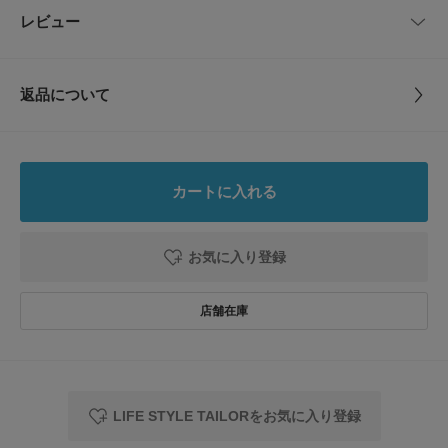
品番
DTA4-1VL921
レビュー
サイズガイド
とじる
【2025 Spring/Summer】【25SS】
トルソーボディーサイズ
サイズ
-
※商品画像は、光の当たり具合やパソコンなどの閲覧環境により、実際の色
味と異なって見える場合がございます。予めご了承ください。
とじる
返品について
※商品の色味の目安は、商品単体の画像をご参照ください。
素材
シルク60% 綿40%
レビュー
▼お気に入り登録のおすすめ▼
お気に入り登録商品は、マイページにて現在の価格情報や在庫状況の確認が
原産国
イタリア
可能です。
5.0
お買い物リストの管理に是非ご利用下さい。
カートに入れる
洗濯表記
ドライクリーニング ※詳しい洗濯方法について
1
レビュー件数：
件
は、商品の品質表示タグをご覧ください
とじる
詳しい洗濯方法については、商品の品質表示タグを
お気に入り登録
ご覧ください
★
5
(1)
洗濯表示について
★
4
(0)
商品の取り扱いについて
★
3
(0)
カテゴリ
ドレスライン
ネクタイ
★
2
(0)
LIFE STYLE TAILORをお気に入り登録
タイプ
MEN
★
1
(0)