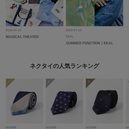
2026.07.10
2026.07.10
MAGICAL THEATER
EKAL
SUMMER FUNCTION｜EKAL
ネクタイの人気ランキング
1
2
3
DOORS
DOORS
DOORS
D