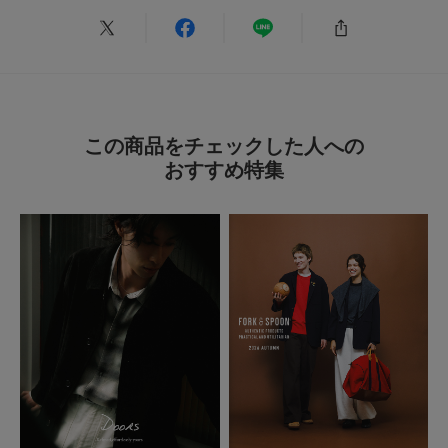
とじる
絞り込み
表示：新しい順
この商品をチェックした人への
2026.5.24
おすすめ特集
配色の妙
色：01BRN-GRN
/
サイズ：-
ぜん
ブラウンとセージグリーンの組合せが好きで、まさに好みドンピシャでし
た。ブラウンのジャケットに合わせて着ています。
参考になった
0
Like!
0