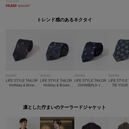
¥24,200
¥9,680
60%OFF
トレンド感のあるネクタイ
DOORS
DOORS
DOORS
DOORS
LIFE STYLE TAILOR
LIFE STYLE TAILOR
LIFE STYLE TAILOR
LIFE STYLE
Holliday & Brown
Holiday & Brown
25AW国内タイペ
TIE YOUR 
タイ8
タイ4
イズリー1
SIGN タイ12
凛とした佇まいのテーラードジャケット