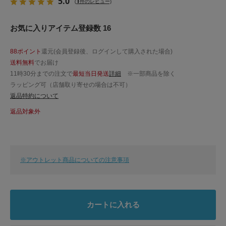
5.0
1
(
件のレビュー)
お気に入りアイテム登録数 16
88ポイント
還元(会員登録後、ログインして購入された場合)
送料無料
でお届け
11時30分までの注文で
最短当日発送
詳細
※一部商品を除く
ラッピング可（店舗取り寄せの場合は不可）
返品特約について
返品対象外
※アウトレット商品についての注意事項
カートに入れる