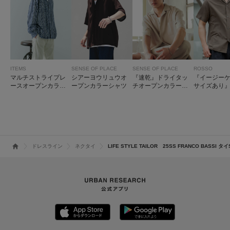
ITEMS
SENSE OF PLACE
SENSE OF PLACE
ROSSO
マルチストライプレ
シアーヨウリュウオ
『速乾』ドライタッ
『イージーケア
ースオープンカラー
ープンカラーシャツ
チオープンカラール
サイズあり
シャツ
ーズショートスリー
ンリラック
ブシャツ
オープンカ
ツ
ドレスライン
ネクタイ
LIFE STYLE TAILOR 25SS FRANCO BASSI タイ