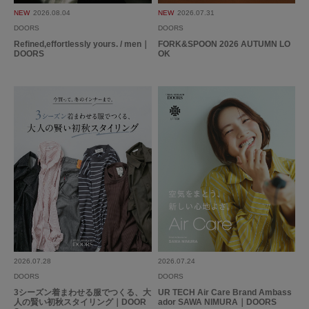
NEW
2026.08.04
NEW
2026.07.31
DOORS
DOORS
Refined,effortlessly yours. / men｜
FORK&SPOON 2026 AUTUMN LO
DOORS
OK
とじる
2026.07.28
2026.07.24
DOORS
DOORS
3シーズン着まわせる服でつくる、大
UR TECH Air Care Brand Ambass
人の賢い初秋スタイリング｜DOOR
ador SAWA NIMURA｜DOORS