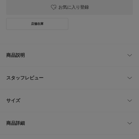
お気に入り登録
商品説明
イタリアのシルクの産地であるコモで創業されたネクタイブランド「FRAN
CO BASSI(フランコ バッシ)」のネクタイ。
スタッフレビュー
存在感のある段落ちストライプに使用された柔らかなブルー・グリーンの色
調は今シーズンのトレンドカラー。
Vゾーンのアクセントとしてスーツスタイルからジャケットスタイルまで幅
レビューはありません。
広く活躍します。
サイズ
【LIFE STYLE TAILOR(ライフスタイルテーラー)】
DOORSのプライベートレーベル。「LIFE STYLE TAILOR」は私たちが提案
サイズ
全長
最大幅
する暮らしの新たなエッセンスとしてスタートしたドレスラインです。
商品詳細
日々の暮らしの一部であるビジネスライフにおいても、私たちURBAN RES
-
146cm
8cm
EARCH DOORSが“仕立て役”を担いたいという想いから名付けました。