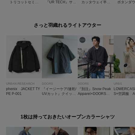
トリコットセミワ
『UR TECH』サマ
カッタウェイ半袖
ボタンダウ
イド半袖プルオーバ
シェア ドレスポロ
プルオーバー
プルオーバ
ー刺し子
さっと羽織れるライトアウター
URBAN RESEARCH
DOORS
DOORS
URBS
phenix JACKET TY
『イージーケア/速乾/
『別注』Snow Peak
LOWERCAS
PE P-001
UVカット』クイック
Apparel×DOORS N
S×空調服 A
ドライショートスリ
YLON WASHER JAC
LING VEST
ーブシャツカバーオ
KET
ール
1枚は持っておきたいオープンカラーシャツ