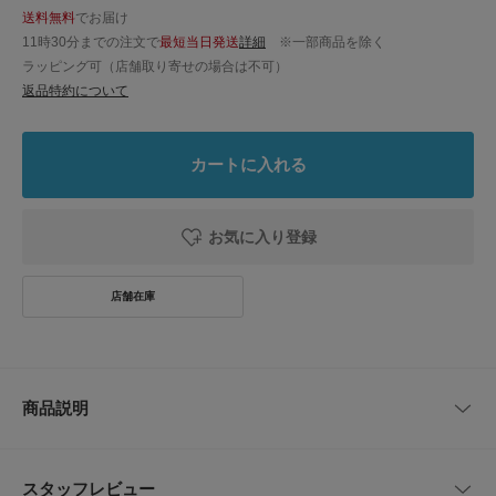
送料無料
でお届け
11時30分までの注文で
最短当日発送
詳細
※一部商品を除く
ラッピング可（店舗取り寄せの場合は不可）
返品特約について
カートに入れる
お気に入り登録
商品説明
繊細なデザインが引き立つ、大人のためのクラシックなタイ。
上品なペイズリー風のモチーフが落ち着いた雰囲気を演出し、スーツスタイ
スタッフレビュー