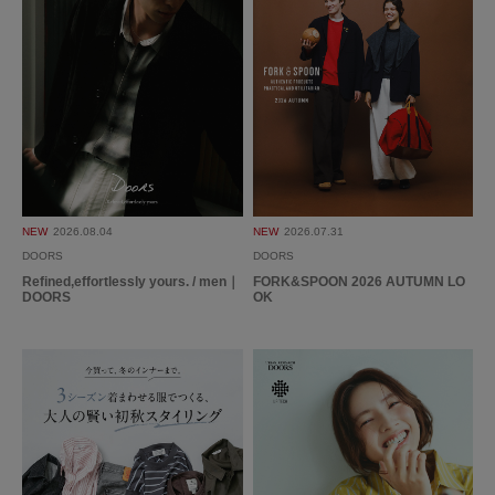
色：01NAVY
/
サイズ：-
T
年代:
30代
性別:
男性
使いやすさ
:やや良い
セール価格でお得に購入することができて満足です。
紺色のスーツと合わせてます。
参考になった
0
Like!
0
NEW
2026.08.04
NEW
2026.07.31
DOORS
DOORS
Refined,effortlessly yours. / men｜
FORK&SPOON 2026 AUTUMN LO
DOORS
OK
とじる