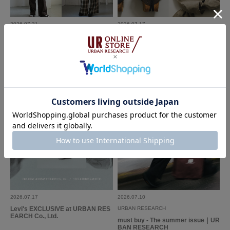
2026.07.21
2026.07.17
FORK&SPOON - new arrival item｜
EXCLUSIVE ここでしか手に入ら
DOORS
ない特別感
2026.07.17
2026.07.10
Levi's EXCLUSIVE at URBAN RES
URBAN RESEARCH
EARCH Co., Ltd.
must buy - The summer issue｜UR
BAN RESEARCH