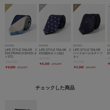
1
2
3
DOORS
DOORS
DOORS
D
LIFE STYLE TAILOR 2
LIFE STYLE TAILOR 2
LIFE STYLE TAILOR
L
5SS FRANCO BASSI タ
6SS国内タイ小紋1
ベースボールモチーフ
6
イST2
タイ
￥7,700
￥
￥24,200
￥7,700
￥6,160
￥
20%OFF
￥9,680
￥5,390
60%OFF
30%OFF
チェックした商品