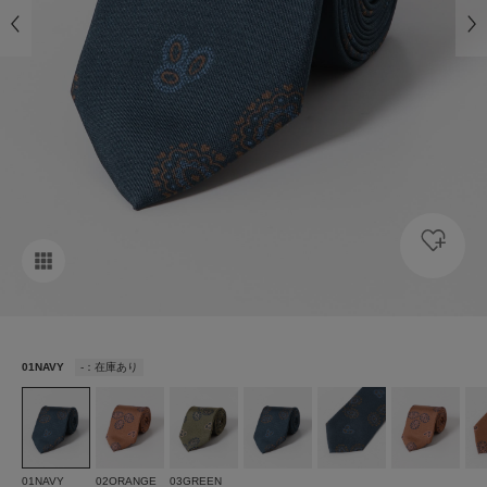
01NAVY
-：在庫あり
01NAVY
02ORANGE
03GREEN