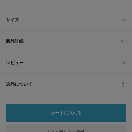
ルにさりげない個性をプラスしてくれます。ほどよい厚みとシルクならでは
の滑らかな質感があり、結び目も美しく仕上がります。
ビジネスからフォーマルシーンまで幅広く対応するデザインで、スーツに華
レビューはありません。
やかさと品格を加える一品。落ち着いたカラーリングなので、季節を問わず
サイズ
活躍します。
【2025 Spring/Summer】【25SS】
サイズ
全長
最大幅
商品詳細
※商品画像は、光の当たり具合やパソコンなどの閲覧環境により、実際の色
-
145cm
8cm
味と異なって見える場合がございます。予めご了承ください。
※商品の色味の目安は、商品単体の画像をご参照ください。
品番
DTA4-1VL801
レビュー
サイズガイド
とじる
▼お気に入り登録のおすすめ▼
トルソーボディーサイズ
お気に入り登録商品は、マイページにて現在の価格情報や在庫状況の確認が
サイズ
-
可能です。
お買い物リストの管理に是非ご利用下さい。
とじる
返品について
素材
シルク100%
とじる
レビュー
原産国
日本
4.0
カートに入れる
カテゴリ
ドレスライン
ネクタイ
1
レビュー件数：
件
お気に入り登録