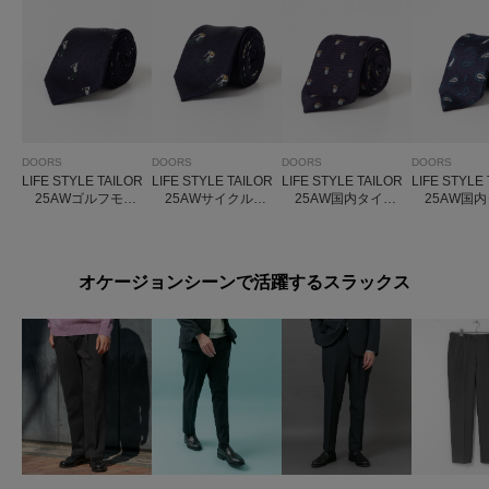
DOORS
DOORS
DOORS
DOORS
LIFE STYLE TAILOR
LIFE STYLE TAILOR
LIFE STYLE TAILOR
LIFE STYLE
25AWゴルフモチ
25AWサイクルモ
25AW国内タイク
25AW国内
ーフタイ
チーフタイ
レスト1
イズリー1
オケージョンシーンで活躍するスラックス