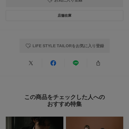
タイプ
MEN
★
5
(0)
★
4
(1)
とじる
★
3
(0)
★
2
(0)
LIFE STYLE TAILORをお気に入り登録
★
1
(0)
使いやすさ
悪い
良い
絞り込み
表示：新しい順
この商品をチェックした人への
おすすめ特集
2025.6.30
セール価格でお得に購…