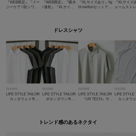
『WEB限定』『イー
『WEB限定』『吸水
『XLサイズあり』lig
『XLサイズ
ジーケア / 防シワ』
/ 速乾』『XLサイズ
ht meltonセットアッ
ォームスト
ハイパフォーマンス
あり』Air Stretch イ
プ
ットアップ
快適セットアップ
ージーセットアップ
ドレスシャツ
DOORS
DOORS
DOORS
DOORS
LIFE STYLE TAILOR
LIFE STYLE TAILOR
LIFE STYLE TAILOR
LIFE STYLE
カッタウェイ半袖
ボタンダウン半袖
『UR TECH』サマ
カッタウェ
プルオーバー
プルオーバー
シェア ドレスポロ
子半袖プル
トレンド感のあるネクタイ