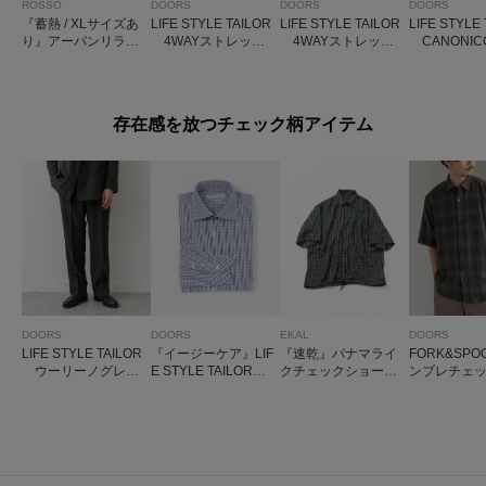
ROSSO
DOORS
DOORS
DOORS
『蓄熱 / XLサイズあ
LIFE STYLE TAILOR
LIFE STYLE TAILOR
LIFE STYLE
り』アーバンリラッ
4WAYストレッチ
4WAYストレッチ
CANONICO
クスサーモライトネ
パンツ
メランジパンツ
S
ルスラックス
存在感を放つチェック柄アイテム
DOORS
DOORS
EKAL
DOORS
LIFE STYLE TAILOR
『イージーケア』LIF
『速乾』パナマライ
FORK&SP
ウーリーノグレン
E STYLE TAILOR
クチェックショート
ンブレチェ
チェック2タックパン
セミワイドチェック
スリーブシャツ
ートスリー
ツ
シャツ