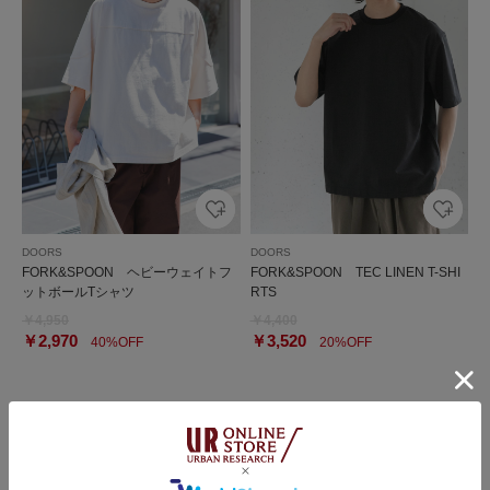
DOORS
DOORS
FORK&SPOON ヘビーウェイトフ
FORK&SPOON TEC LINEN T-SHI
ットボールTシャツ
RTS
￥4,950
￥4,400
￥2,970
￥3,520
40%OFF
20%OFF