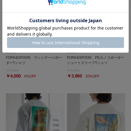
DOORS
DOORS
FORK&SPOON ヴィンテージボー
FORK&SPOON PEカノコボーダー
ダーTシャツ
ショートスリーブTシャツ
￥4,400
￥4,950
￥4,000
￥3,960
9%OFF
20%OFF