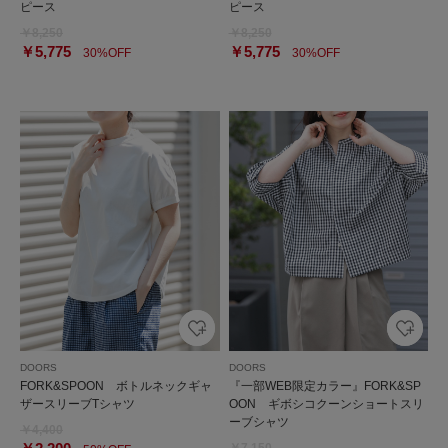
ピース
ピース
￥8,250
￥8,250
￥5,775
￥5,775
30%OFF
30%OFF
DOORS
DOORS
FORK&SPOON ボトルネックギャ
『一部WEB限定カラー』FORK&SP
ザースリーブTシャツ
OON ギボシコクーンショートスリ
ーブシャツ
￥4,400
￥7,150