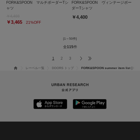
FORK&SPOON マルチボーダーTシ
FORK&SPOON ヴィンテージボー
ャツ
ダーTシャツ
￥4,400
￥4,400
￥3,465
21%OFF
[1～50件]
全
115
件
1
2
3
レーベル一覧
DOORS トップ
FORK&SPOON summer item list｜D