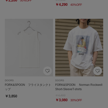
￥2,200
50%OFF
￥4,290
40%OFF
DOORS
DOORS
FORK&SPOON フライスタンクト
FORK&SPOON Norman Rockwell
ップ
Short-SleeveT-shirts
￥4,400
￥3,850
￥3,080
30%OFF