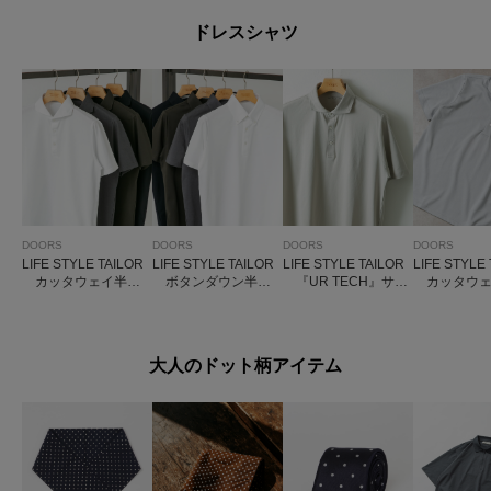
ドレスシャツ
DOORS
DOORS
DOORS
DOORS
LIFE STYLE TAILOR
LIFE STYLE TAILOR
LIFE STYLE TAILOR
LIFE STYLE
カッタウェイ半袖
ボタンダウン半袖
『UR TECH』サマ
カッタウェ
プルオーバー
プルオーバー
シェア ドレスポロ
子半袖プル
大人のドット柄アイテム