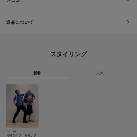
サイズガイド
とじる
味と異なって見える場合がございます。予めご了承ください。
トルソーボディーサイズ
※商品の色味の目安は、商品単体の画像をご参照ください。
サイズ
-
▼お気に入り登録のおすすめ▼
とじる
返品について
お気に入り登録商品は、マイページにて現在の価格情報や在庫状況の確認が
素材
シルク100%
可能です。
レビュー
お買い物リストの管理に是非ご利用下さい。
原産国
日本
4.8
とじる
スタイリング
カテゴリ
ドレスライン
ネクタイ
4
レビュー件数：
件
タイプ
MEN
新着
人気
★
5
(3)
★
4
(1)
とじる
★
3
(0)
★
2
(0)
★
1
(0)
170cm
使いやすさ
骨格タイプ：骨格ナチ