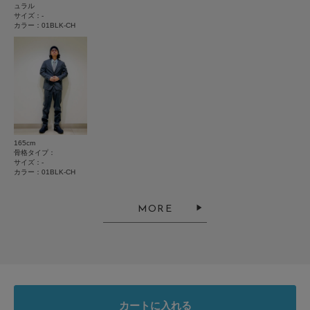
ュラル
悪い
良い
サイズ：-
カラー：01BLK-CH
絞り込み
表示：新しい順
2026.7.7
165cm
プレゼントに
骨格タイプ：
サイズ：-
カラー：01BLK-CH
色：01BLK-CH
/
サイズ：-
ことら
MORE
プレゼントに購入しました。派手すぎないチェックで上品にオシャレができ
ると喜ばれました。
参考になった
0
Like!
0
カートに入れる