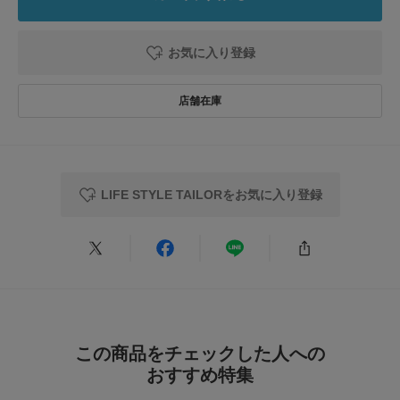
お気に入り登録
2026.1.27
期待を裏切らない
色：01BLK-CH
/
サイズ：-
めのめの
年代:
50代
足のサイズ:
26.5cm
身長:
166～170cm
LIFE STYLE TAILORをお気に入り登録
使いやすさ
:やや良い
ネクタイは、近くで見るのと遠目で見るのとでは、雰囲気が変わって見える
ので、ネット購入はどうかな、、と思いましたが、思い通りの色合いでし
た。
祝事にも使えるかなと思います。
参考になった
0
Like!
0
この商品をチェックした人への
おすすめ特集