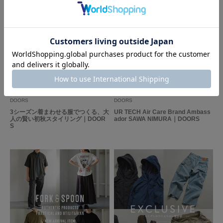
色：01BLK-CH
/
サイズ：-
・
年代:
20代
性別:
女性
使いやすさ
:良い
柄が可愛くてプレゼントで買いました！使いやすいと、たくさん使ってくれ
てるのでこれにして良かったです
2026.07.28
2026.07.24
参考になった
0
Like!
0
DOORS
DOORS
3シーズン着まわせる服でつくる、大
UR TECH Air Care Brand Ambass
人の賢い初秋スタイリング｜DOOR
ador SAWA NIMURA｜DOORS
S
とじる