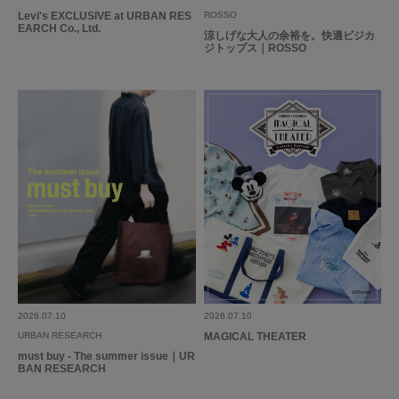
Levi's EXCLUSIVE at URBAN RES
ROSSO
EARCH Co., Ltd.
涼しげな大人の余裕を。快適ビジカ
ジトップス｜ROSSO
2026.07.10
2026.07.10
URBAN RESEARCH
MAGICAL THEATER
must buy - The summer issue｜UR
BAN RESEARCH