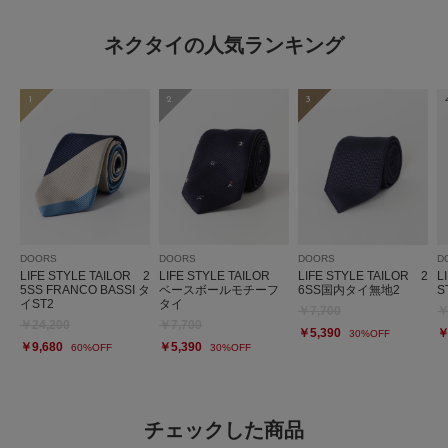
ネクタイの人気ランキング
1
2
3
DOORS
DOORS
DOORS
D
LIFE STYLE TAILOR 2
LIFE STYLE TAILOR
LIFE STYLE TAILOR 2
L
5SS FRANCO BASSI タ
ベースボールモチーフ
6SS国内タイ無地2
S
イST2
タイ
￥7,700
￥
￥24,200
￥7,700
￥5,390
￥
30%OFF
￥9,680
￥5,390
60%OFF
30%OFF
チェックした商品