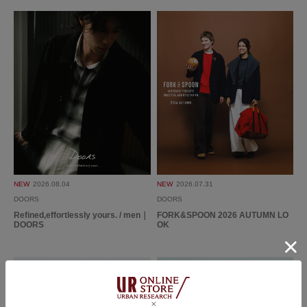
2025.7.9
プレゼントとして購入…
色：01BLK-CH
/
サイズ：-
こと
年代:
30代
性別:
女性
使いやすさ
:良い
プレゼントとして購入。
チェック柄がとても上品で、いろいろなシーンで使えそうです。とても喜ん
でもらえました！
NEW
2026.08.04
NEW
2026.07.31
DOORS
DOORS
参考になった
0
Like!
0
Refined,effortlessly yours. / men｜
FORK&SPOON 2026 AUTUMN LO
DOORS
OK
2025.6.19
柄が可愛くてプレゼン…