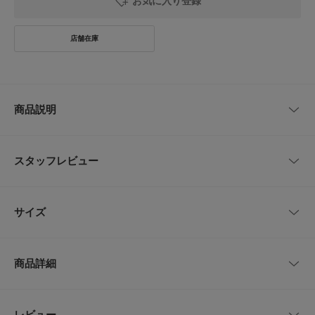
お気に入り登録
商品説明
国内生地・国内縫製で作られたネクタイです。
トラッドなチェック柄でスーツスタイルからジャケットスタイルまで幅広く
スタッフレビュー
活躍します。
【LIFE STYLE TAILOR(ライフスタイルテーラー)】
レビューはありません。
DOORSのプライベートレーベル。「LIFE STYLE TAILOR」は私たちが提案
サイズ
する暮らしの新たなエッセンスとしてスタートしたドレスラインです。
日々の暮らしの一部であるビジネスライフにおいても、私たちURBAN RES
EARCH DOORSが“仕立て役”を担いたいという想いから名付けました。
サイズ
全長
最大幅
商品詳細
-
146cm
7.5cm
【2025 Spring/Summer】【25SS】
※商品画像は、光の当たり具合やパソコンなどの閲覧環境により、実際の色
品番
DTA4-1VL011
レビュー