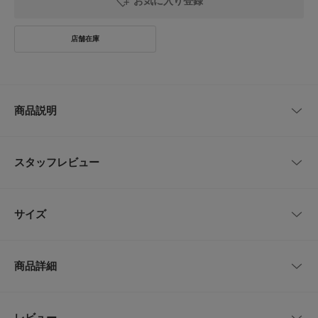
お気に入り登録
商品説明
上品な小紋柄が魅力のタイで、洗練されたアクセントをプラス。
細やかな小紋模様が全面に散りばめられたデザインは、スーツスタイルに程
スタッフレビュー
よい上品さと華やかさを加えてくれます。落ち着いたカラーリングと高品質
な素材を使用し、長時間着用しても快適な仕上がりです。
フォーマルからビジネスシーンまで幅広く対応する万能アイテムで、季節を
レビューはありません。
問わず使えるシンプルな仕立て。日常のスタイルに凛とした印象を与える1
サイズ
本としておすすめです。
【2025 Spring/Summer】【25SS】
サイズ
全長
最大幅
商品詳細
※商品画像は、光の当たり具合やパソコンなどの閲覧環境により、実際の色
-
144.5cm
7.5cm
味と異なって見える場合がございます。予めご了承ください。
※商品の色味の目安は、商品単体の画像をご参照ください。
品番
DTA4-1VL006
レビュー