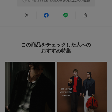
LIFE STYLE TAILORをお気に入り登録
2025.9.16
可愛い
色：01NAVY
/
サイズ：-
no name
この商品をチェックした人への
足のサイズ:
23.5cm
年代:
40代
お子様の身長:
140cm～
おすすめ特集
性別:
女性
身長:
151～155cm
体型:
ふつう
使いやすさ
:良い
主人に購入しましたが、ストライプが花柄でユニークなところが気に入った
ようです。濃紺なので嫌味がなく若々しい！
参考になった
0
Like!
0
2025.8.9