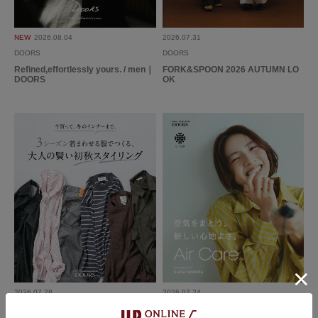
セール中に2点以上更…
色：03GRAY
/
サイズ：-
NEW
2026.08.04
2026.07.31
DOORS
DOORS
のーくんです。
Refined,effortlessly yours. / men｜
FORK&SPOON 2026 AUTUMN LO
年代:
50代
性別:
女性
DOORS
OK
使いやすさ
:どちらともいえない
セール中に2点以上更に割引になるのでプレゼントに購入。プレゼントなの
で、使用感は分かりません。
スタッフの方に相談して選べて良かったです。
参考になった
0
Like!
0
2025.7.17
合わせやすいけど、少…
2026.07.28
2026.07.24
色：01NAVY
/
サイズ：-
DOORS
DOORS
たまご