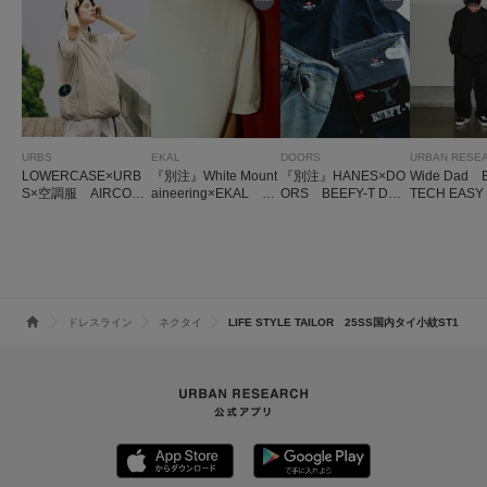
URBS
EKAL
DOORS
URBAN RESE
LOWERCASE×URB
『別注』White Mount
『別注』HANES×DO
Wide Dad 
S×空調服 AIRCOO
aineering×EKAL L
ORS BEEFY-T DO
TECH EASY
LING VEST
OGO EMBROIDERY
ORS FIT SHORT-SL
T-SHIRTS
EEVE
ドレスライン
ネクタイ
LIFE STYLE TAILOR 25SS国内タイ小紋ST1