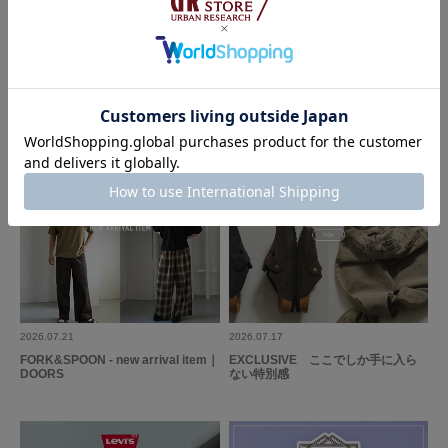
3シーズン着まわせる服でつくる、大
UR TECH Air Care Brand Ambass
年代:
20代
性別:
男性
人の賢い初秋スタイリング｜DOOR
ador SAWA NIMURA｜DOORS
S
使いやすさ
:良い
合わせやすいけど、少しポイントにもなるものが欲しくてこちらに決めまし
た。こちらのショップのタイはよく購入しているので、安心して決めれまし
た。
参考になった
0
Like!
0
2025.7.3
夫へのプレゼント用に…
色：03GRAY
/
サイズ：-
2026.07.21
2026.07.17
FORK&SPOON - new arrival item｜
EXCLUSIVE ここでしか手に入ら
ずんだ
DOORS
ない特別感
年代:
40代
性別:
女性
使いやすさ
:良い