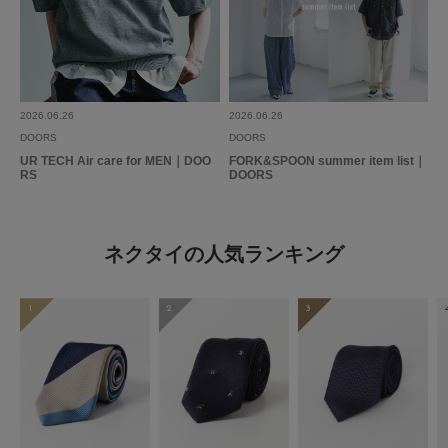
2026.06.26
2026.06.26
DOORS
DOORS
UR TECH Air care for MEN｜DOO
FORK&SPOON summer item list｜
RS
DOORS
ネクタイの人気ランキング
1
2
3