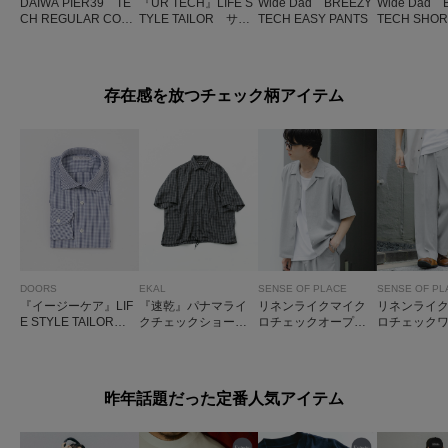
DAIWA PIER39 TE
『UR TECH』LIFE S
Wide Dad BREEZY
Wide Dad 
CH REGULAR COLL
TYLE TAILOR サマ
TECH EASY PANTS
TECH SHOR
AR SHIRT L/S SOLID
シェア ドレスTシャ
VE T-SHIRT
ツ
存在感を放つチェック柄アイテム
DOORS
EKAL
SENSE OF PLACE
SENSE OF PL
『イージーケア』LIF
『速乾』パナマライ
リネンライクマイク
リネンライ
E STYLE TAILOR
クチェックショート
ロチェックオープン
ロチェック
セミワイドチェック
スリーブシャツ
カラーシャツ
ラックス
シャツ
昨年話題だった定番人気アイテム