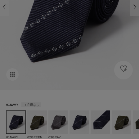
01NAVY
-：在庫なし
01NAVY
02GREEN
03GRAY