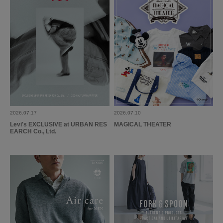
夫へのプレゼント用に購入しました。グレーのネクタイを探してたどり着き
ました。さりげない小紋柄がステキです。
参考になった
0
Like!
0
もっと見る
2026.07.17
2026.07.10
Levi's EXCLUSIVE at URBAN RES
MAGICAL THEATER
EARCH Co., Ltd.
とじる