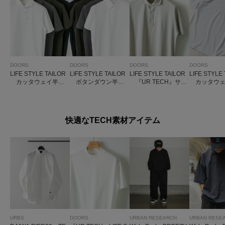
DOORS
DOORS
DOORS
DOORS
LIFE STYLE TAILOR
LIFE STYLE TAILOR
LIFE STYLE TAILOR
LIFE STYLE
カッタウェイ半袖
ボタンダウン半袖
『UR TECH』サマ
カッタウェ
プルオーバー
プルオーバー
シェア ドレスポロ
子半袖プル
快適なTECH素材アイテム
URBS
DOORS
URBAN RESEARCH
URBAN RESE