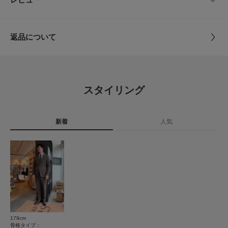
サイズガイド
とじる
▼お気に入り登録のおすすめ▼
トルソーボディーサイズ
お気に入り登録商品は、マイページにて現在の価格情報や在庫状況の確認が
サイズ
-
可能です。
お買い物リストの管理に是非ご利用下さい。
とじる
返品について
素材
シルク100%
とじる
レビュー
原産国
日本
4.2
スタイリング
カテゴリ
ドレスライン
ネクタイ
6
レビュー件数：
件
タイプ
MEN
新着
人気
★
5
(2)
★
4
(3)
とじる
★
3
(1)
★
2
(0)
★
1
(0)
179cm
使いやすさ
骨格タイプ：