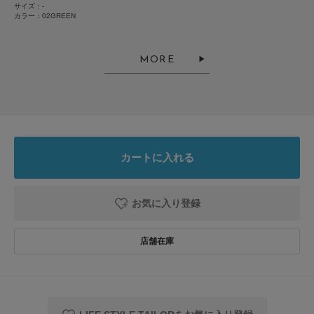
サイズ：-
悪い
良い
カラー：02GREEN
MORE
絞り込み
表示：新しい順
2025.12.13
大人カラー
カートに入れる
色：02GREEN
/
サイズ：-
no name
お気に入り登録
年代:
50代
足のサイズ:
26cm
性別:
男性
ダークグリーンのタイは持っていないため抵抗はありましたが、着用してみ
たら落ち着いていて似合ってました。
参考になった
0
Like!
0