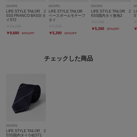
DOORS
DOORS
DOORS
D
LIFE STYLE TAILOR 2
LIFE STYLE TAILOR
LIFE STYLE TAILOR 2
L
5SS FRANCO BASSI タ
ベースボールモチーフ
6SS国内タイ無地2
S
イST2
タイ
￥7,700
￥
￥24,200
￥7,700
￥5,390
￥
30%OFF
￥9,680
￥5,390
60%OFF
30%OFF
チェックした商品
DOORS
LIFE STYLE TAILOR 2
5SS国内タイ小紋ST1