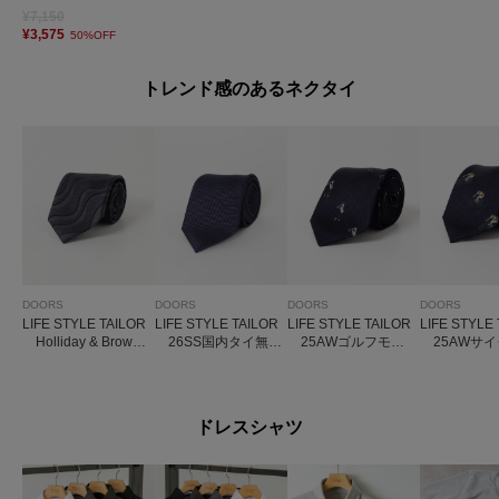
¥7,150
¥3,575
50%OFF
トレンド感のあるネクタイ
DOORS
DOORS
DOORS
DOORS
LIFE STYLE TAILOR
LIFE STYLE TAILOR
LIFE STYLE TAILOR
LIFE STYLE
Holliday & Brown
26SS国内タイ無地
25AWゴルフモチ
25AWサイ
タイ7
2
ーフタイ
チーフタイ
ドレスシャツ