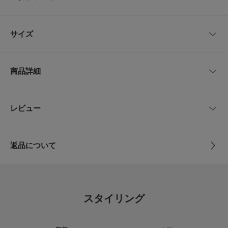
目の細かいメッシュと一部レザーを使用する事で、ドレススタイルとの相性
が良いデザインになっています。
ジャケパンスタイルは勿論、カジュアルスタイルにもオススメです。
レビューはありません。
サイズ
【LIFE STYLE TAILOR(ライフスタイルテーラー)】
DOORSのプライベートレーベル。「LIFE STYLE TAILOR」は私たちが提案
する暮らしの新たなエッセンスとしてスタートしたドレスラインです。
サイズ
全長
幅
日々の暮らしの一部であるビジネスライフにおいても、私たちURBAN RES
商品詳細
EARCH DOORSが“仕立て役”を担いたいという想いから名付けました。
FREE
105cm
3cm
【2025 Spring/Summer】【25SS】
品番
DTA4-1EL003
レビュー
サイズガイド
とじる
トルソーボディーサイズ
※商品画像は、光の当たり具合やパソコンなどの閲覧環境により、実際の色
サイズ
FREE
味と異なって見える場合がございます。予めご了承ください。
※商品の色味の目安は、商品単体の画像をご参照ください。
とじる
返品について
素材
牛革 レーヨン ラバー
▼お気に入り登録のおすすめ▼
レビュー
お気に入り登録商品は、マイページにて現在の価格情報や在庫状況の確認が
可能です。
原産国
日本
お買い物リストの管理に是非ご利用下さい。
4.8
スタイリング
カテゴリ
ドレスライン
ベルト
とじる
5
レビュー件数：
件