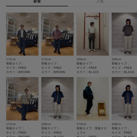
タイプ
MEN
新着
人気
★
5
(4)
★
4
(1)
とじる
★
3
(0)
★
2
(0)
★
1
(0)
172cm
172cm
169cm
168cm
サイズ感
骨格タイプ：
骨格タイプ：
骨格タイプ：
骨格タイプ：
サイズ：FREE
サイズ：FREE
サイズ：FREE
サイズ：FREE
小さい
大きい
カラー：BROWN
カラー：BROWN
カラー：BLACK
カラー：BLACK
使いやすさ
悪い
良い
絞り込み
表示：新しい順
172cm
168cm
170cm
168cm
骨格タイプ：
骨格タイプ：
骨格タイプ：骨格ナチ
骨格タイプ：
サイズ：FREE
サイズ：FREE
ュラル
サイズ：FREE
2026.1.11
カラー：BROWN
カラー：BLACK
サイズ：FREE
カラー：BLACK