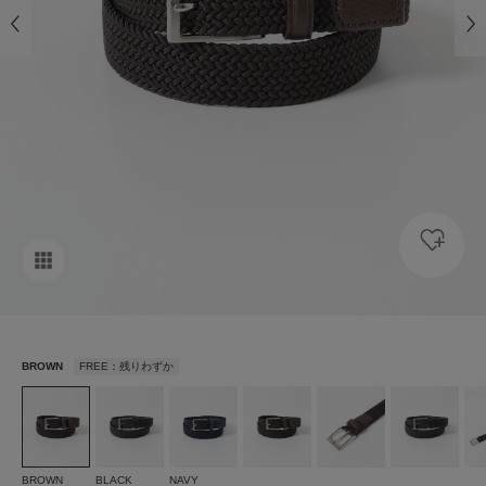
BROWN
FREE：残りわずか
BROWN
BLACK
NAVY