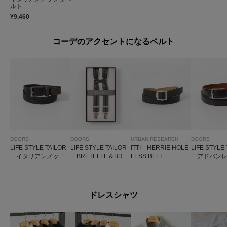
ルト
¥9,460
コーデのアクセントになるベルト
DOORS
DOORS
URBAN RESEARCH
DOORS
LIFE STYLE TAILOR
LIFE STYLE TAILOR
ITTI HERRIE HOLE
LIFE STYLE
イタリアンメッシ
BRETELLE＆BRA
LESS BELT
アドバンレ
ュベルト
CES サスペンダー
ルト
ドレスシャツ