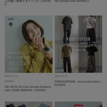
人の賢い初秋スタイリング｜DOOR
HE GOODLAND MARKET
S
2025.7.1
素材感や使用した感じ…
色：BLACK
/
サイズ：FREE
真
年代:
40代
性別:
男性
身長:
171～175cm
体型:
ふつう
サイズ感
:小さい
使いやすさ
:やや良い
素材感や使用した感じはよいです。
ただ思ったより短かった。伸びるから使用じたいは問題ないです。
2026.07.24
2026.07.21
参考になった
0
Like!
0
DOORS
FORK&SPOON - new arrival item｜
DOORS
UR TECH Air Care Brand Ambass
ador SAWA NIMURA｜DOORS