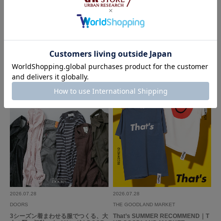
ベルト穴がないので、その時にちょうどいい
サイズで締めることができます。
NEW
2026.08.04
2026.07.31
使いやすいと気に入っていました。
DOORS
DOORS
Refined,effortlessly yours. / men｜
FORK&SPOON 2026 AUTUMN LO
参考になった
0
Like!
0
DOORS
OK
2025.7.14
サイズが自在に調節出…
色：BLACK
/
サイズ：FREE
ぱん太
年代:
10代
性別:
男性
身長:
176～180cm
体型:
小柄
サイズ感
:ちょうど良い
使いやすさ
:良い
サイズが自在に調節出来るので 色んなズボンに合わせられます。
色も 合わせやすくて気に入っています。
2026.07.28
2026.07.28
DOORS
THE GOODLAND MARKET
参考になった
0
Like!
0
3シーズン着まわせる服でつくる、大
That’s SUMMER RECOMMEND｜T