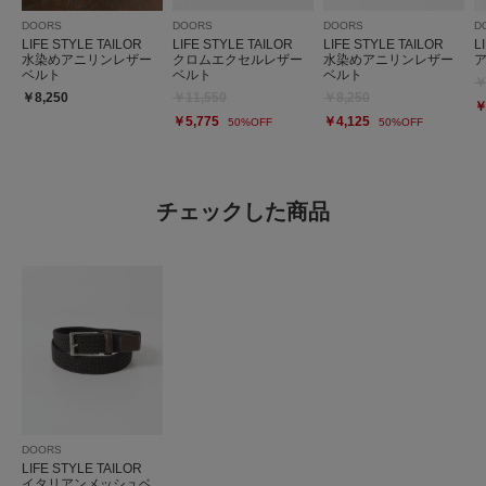
DOORS
DOORS
DOORS
D
LIFE STYLE TAILOR
LIFE STYLE TAILOR
LIFE STYLE TAILOR
L
水染めアニリンレザー
クロムエクセルレザー
水染めアニリンレザー
ベルト
ベルト
ベルト
￥
￥8,250
￥11,550
￥8,250
￥
￥5,775
￥4,125
50%OFF
50%OFF
チェックした商品
DOORS
LIFE STYLE TAILOR
イタリアンメッシュベ