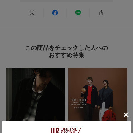
スーツに合わせるのに主人用で購入。とても気に入って使ってくれていま
す。
参考になった
0
Like!
0
この商品をチェックした人への
おすすめ特集
2025.11.2
いいベルト
色：BROWN
/
サイズ：FREE
しーまー
年代:
50代
足のサイズ:
24cm
お子様の身長:
140cm～
性別:
女性
身長:
161～165cm
体型:
ふつう
サイズ感
:ちょうど良い
使いやすさ
:良い
10代の息子のために購入しました