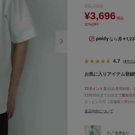
¥5,280
¥3,696
税込
30%OFF
なら
月々1,2
4.7
(
3
件の
お気に入りアイテム登録数
33ポイント
還元(会員登録後、
11時30分までの注文で
最短当
ラッピング可（店舗取り寄せの
返品特約について
S
在庫あり