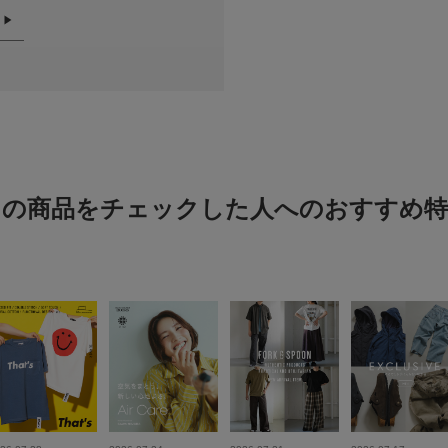
小さい
悪い
絞り込み
この商品をチェックした人へのおすすめ特
TGF
色：OFF
/
サイズ：M
no na