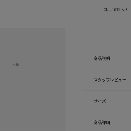
XL
在庫あり
商品説明
人気
『UR TECH ひや
～夏に強い機能を兼
スタッフレビュー
株式会社アーバンリ
リーズ。
「接触冷感」「UV
サイズ
素材です。
【2026 Spring/S
サイズ
商品詳細
※商品画像は、光の
S
4