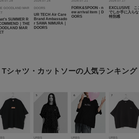
26.07.28
2026.07.24
2026.07.21
2026.07.17
TGF参加用に購入。気
FORK&SPOON - n
EXCLUSIVE こ
HE GOODLAND MAR
DOORS
ew arrival item｜D
でしか手に入らな
ET
UR TECH Air Care
OORS
特別感
Brand Ambassado
hat’s SUMMER R
r SAWA NIMURA｜
COMMEND｜THE
DOORS
OODLAND MAR
ET
デザイン
Tシャツ・カットソーの人気ランキング
色：OFF
/
サイズ：M
との
5
6
7
デザインが良くて購入
少しカラフルな物を探
RBS
URBS
URBS
URBS