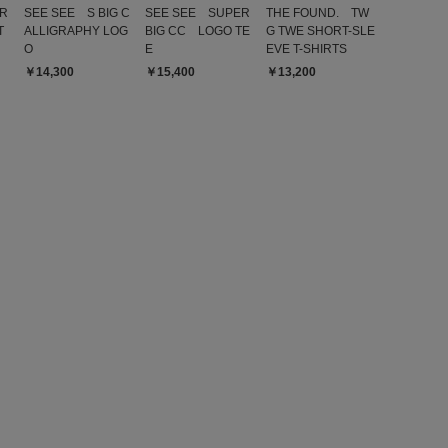
R
SEE SEE S BIG C
SEE SEE SUPER
THE FOUND. TW
T
ALLIGRAPHY LOG
BIG CC LOGO TE
G TWE SHORT-SLE
O
E
EVE T-SHIRTS
2026.5.19
￥14,300
￥15,400
￥13,200
ズ:
23cm
年代:
60代
性別:
女性
身長:
156～160cm
う
プライベート
サイズ感
:ちょうど良い
使いやすさ
:良い
はふーんって感じでしたが知人にすてきなシャツねって褒めら
でした。
参考になった
0
Like!
0