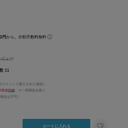
32円
から。分割手数料無料
レビュー)
 11
ログインして購入された場合)
日発送
詳細
※一部商品を除く
場合は不可）
カートに入れる