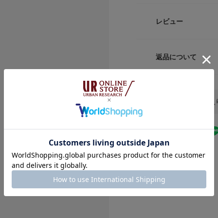
色味と異なって見え
※商品の色味の目安
品番
M
5
レビュー
▼お気に入り登録の
L
5
サイズ
お気に入り登録され
の確認が可能です。
XL
5
返品について
素材
お買い物リストの管
レビュー
素材感
サイズガイド
原産国
トルソーボディーサイ
DOORSをお気に入
透け感 : ややあり(O
洗濯表記
伸縮性 : ややあり
裏地 : なし
光沢 : なし
★
5
ポケット : なし
★
4
★
3
カテゴリ
★
2
タイプ
★
1