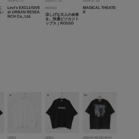
2026.07.17
2026.07.10
2026.07.10
分の上がる一着に！また来年も参加させて頂きます！
こ
Levi's EXCLUSIVE
MAGICAL THEATE
ROSSO
い
at URBAN RESEA
R
涼しげな大人の余裕
RCH Co., Ltd.
参考になった
0
Like!
0
を。快適ビジカジト
ップス｜ROSSO
2026.6.8
8
9
10
しました。
していたのです、色も気に入っています。
参考になった
0
Like!
0
URBS
URBS
URBAN RESEARCH