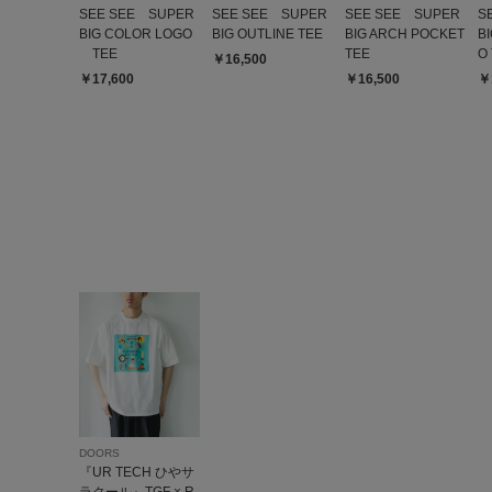
SEE SEE SUPER
SEE SEE SUPER
SEE SEE SUPER
S
BIG COLOR LOGO
BIG OUTLINE TEE
BIG ARCH POCKET
B
TEE
TEE
O
￥16,500
￥17,600
￥16,500
￥
DOORS
『UR TECH ひやサ