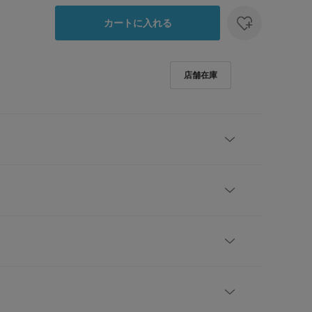
カートに入れる
サラクール』
ね備えた素材で快適に～
サーチが独自開発して生まれた素材「UR TECH」シ
レビューはありません。
カット」「ピリング防止」機能を併せ持った高機能な
ummer】【26SS】
肩幅
着丈
身幅
袖丈
当たり具合やパソコンなどの閲覧環境により、実際の
7.5cm
65cm
51cm
21.5cm