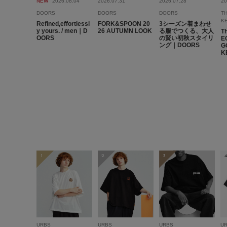
NEW
2026.08.04
2026.07.31
2026.07.28
20
DOORS
DOORS
DOORS
T
K
Refined,effortlessl
FORK&SPOON 20
3シーズン着まわせ
y yours. / men｜D
26 AUTUMN LOOK
る服でつくる、大人
T
OORS
の賢い初秋スタイリ
E
ング｜DOORS
G
K
1
2
3
4
URBS
URBS
URBS
U