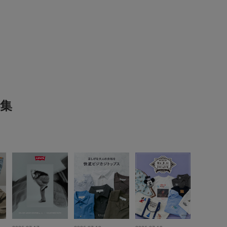
とじる
サイズ感
大きい
使いやすさ
良い
表示：新しい順
集
2026.6.25
me