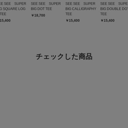
EE SEE SUPER
SEE SEE SUPER
SEE SEE SUPER
SEE SEE SUPE
IG SQUARE LOG
BIG DOT TEE
BIG CALLIGRAPHY
BIG DOUBLE DO
 TEE
TEE
TEE
￥18,700
15,400
￥15,400
￥15,400
褒められた
色：OFF
/
サイズ：L
なつ
足のサイ
体型:
ふつ
チェックした商品
シーン
:
主人が気に入って、私
れました。
主人のチョイスが正解