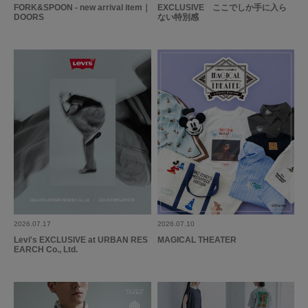
FORK&SPOON - new arrival item｜
EXCLUSIVE ここでしか手に入ら
DOORS
ない特別感
2026.07.17
2026.07.10
Levi's EXCLUSIVE at URBAN RES
MAGICAL THEATER
EARCH Co., Ltd.