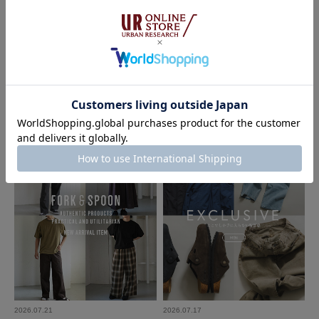
2026.07.28
2026.07.24
DOORS
DOORS
3シーズン着まわせる服でつくる、大
UR TECH Air Care Brand Ambass
人の賢い初秋スタイリング｜DOOR
ador SAWA NIMURA｜DOORS
S
2026.07.21
2026.07.17