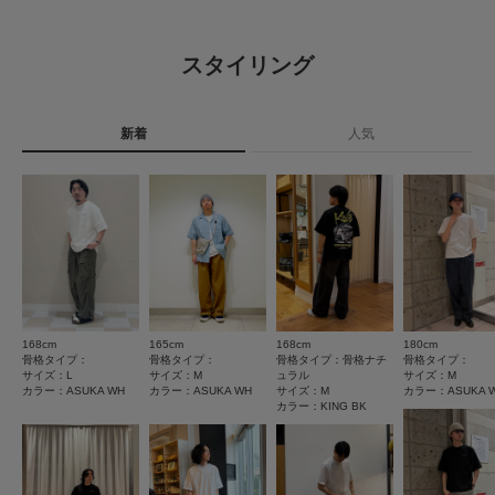
▼お気に入り登録のおすすめ▼
原産国
中国
お気に入り登録された商品は、マイページにて現在の価格情報や在庫状況の
とじる
5.0
確認が可能です。
スタイリング
お買い物リストの管理にぜひご利用ください。
洗濯表記
手洗い, ドライクリーニング
1
レビュー件数：
件
詳しい洗濯方法については、商品の品質表示タグを
素材感
ご覧ください
新着
人気
★
5
(1)
透け感 : ややあり(JIN WH, ASUKA WHのみ)
洗濯表示について
伸縮性 : ややあり
商品の取り扱いについて
★
4
(0)
裏地 : なし
光沢 : なし
★
3
(0)
カテゴリ
トップス
Tシャツ・カットソー
ポケット : なし
★
2
(0)
とじる
タイプ
MEN
★
1
(0)
168cm
165cm
168cm
180cm
とじる
サイズ感
骨格タイプ：
骨格タイプ：
骨格タイプ：骨格ナチ
骨格タイプ：
サイズ：L
サイズ：M
ュラル
サイズ：M
小さい
大きい
カラー：ASUKA WH
カラー：ASUKA WH
サイズ：M
カラー：ASUKA 
カラー：KING BK
使いやすさ
悪い
良い