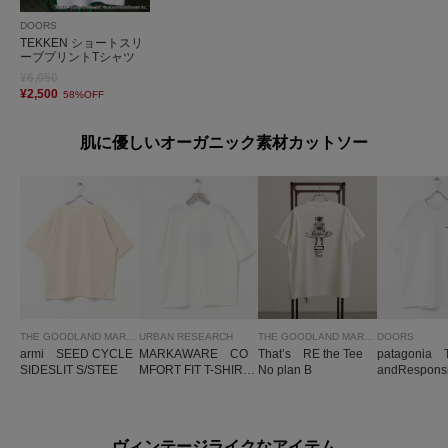
DOORS
TEKKEN ショートスリ
ーブプリントTシャツ
¥6,050
¥2,500
58%OFF
肌に優しいオーガニック素材カットソー
THE GOODLAND MARKET
URBAN RESEARCH
THE GOODLAND MARKET
DOORS
armi SEED CYCLE
MARKAWARE CO
That’s RE the Tee
patagonia 
SIDESLIT S/STEE
MFORT FIT T-SHIRT
No plan B
andResponsib
S
irts
ヴィンテージライクなアイテム