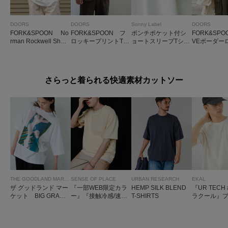
DOORS
DOORS
Sonny Label
DOORS
FORK&SPOON No
FORK&SPOON フ
ポンチポケット付シ
FORK&SPO
rman Rockwell Short
ロッキープリントTシ
ョートスリーブTシャ
VEボーダー
-SleeveT-shirts
ャツ
ツ
リーブTシャ
さらっと着られる快適素材カットソー
THE GOODLAND MARKET
SENSE OF PLACE
URBAN RESEARCH
EKAL
ザ グッドランド マー
『一部WEB限定カラ
HEMP SILK BLEND
『UR TECH
ケット BIG GRAPH
ー』『接触冷感/速
T-SHIRTS
ラクール』
IC TEE
乾』シシュウダンボ
ボックスTシ
ールポンチショート
スリーブTシャツ