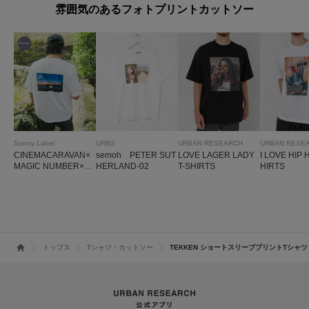
雰囲気のあるフォトプリントカットソー
Sonny Label
URBS
URBAN RESEARCH
URBAN RESE
CINEMACARAVAN×
semoh PETER SUT
LOVE LAGER LADY
I LOVE HIP 
MAGIC NUMBER×S
HERLAND-02
T-SHIRTS
HIRTS
onny Label コラボT
シャツ4
トップス
Tシャツ・カットソー
TEKKEN ショートスリーブプリントTシャツ