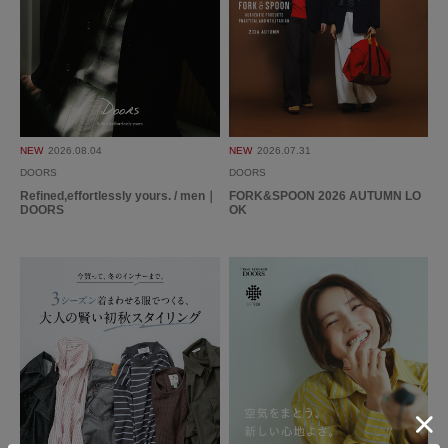
NEW
2026.08.04
NEW
2026.07.31
DOORS
DOORS
Refined,effortlessly yours. / men｜
FORK&SPOON 2026 AUTUMN LO
DOORS
OK