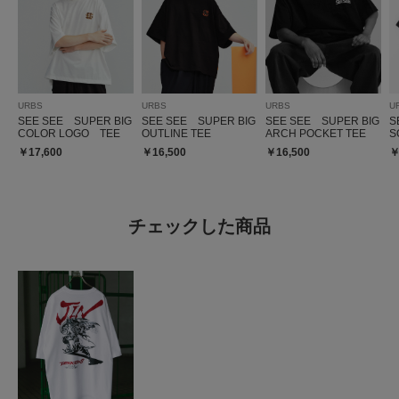
URBS
URBS
URBS
U
SEE SEE SUPER BIG
SEE SEE SUPER BIG
SEE SEE SUPER BIG
S
COLOR LOGO TEE
OUTLINE TEE
ARCH POCKET TEE
S
￥17,600
￥16,500
￥16,500
￥
チェックした商品