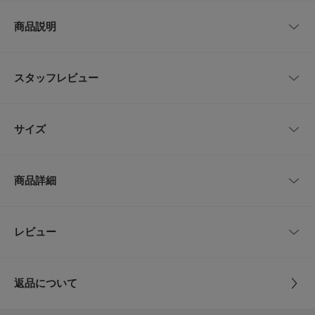
商品説明
URBAN RESEARCH DOORS × TEKKEN 8 コラボレーションTシャツ
スタッフレビュー
世界的人気を誇る対戦格闘ゲーム「鉄拳」シリーズの最新作『TEKKEN 8』
と、DOORSがタッグを組んだ特別な一着が登場しました。
バックには、人気キャラクターたちの躍動感あふれるイラストと、エッジの
レビューはありません。
効いたロゴデザインを大胆にレイアウト。
サイズ
あえてフロントは控えめなロゴのみに抑えることで、一枚で着た時のバック
スタイルを最大限に引き立てる、大人の遊び心を感じさせるデザインに仕上
げました。
サイズ
肩幅
着丈
身幅
袖丈
肌馴染みの良い綿100%の素材感は着心地も良く、暑い時期にはさらりと一
商品詳細
枚で、存在感のあるグラフィックを主役にしたスタイリングがおすすめ。
M
51cm
66cm
57cm
26cm
作品のファンの方はもちろん、一枚で映えるスタイリングを楽しみたい方に
もぜひ手に取っていただきたい一着です。
L
53cm
68cm
59cm
27cm
品番
DR26230-1010416
レビュー
とじる
【2026 Spring/Summer】【26SS】
XL
55cm
72cm
63cm
29cm
サイズ
M,L,XL
※商品画像は、光の当たり具合やパソコンなどの閲覧環境により、実際の色
返品について
味と異なって見える場合がございます。予めご了承ください。
サイズガイド
素材
綿100%
※商品の色味の目安は、商品単体の画像をご参照ください。
レビュー
トルソーボディーサイズ