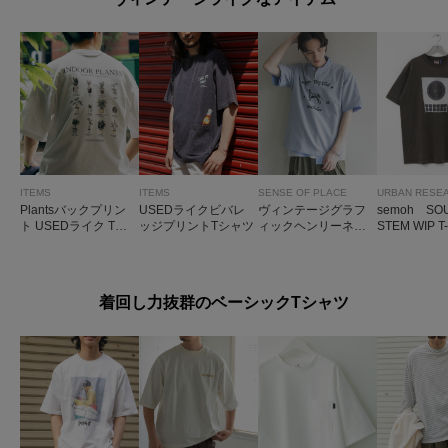
ITEMS
ITEMS
SENSE OF PLACE
URBAN RESE
Plantsバックプリン
USEDライクビバレ
ヴィンテージグラフ
semoh SO
ト USEDライク Tシ
ッジプリントTシャツ
ィックヘンリーネッ
STEM WIP T
ャツ
クTシャツ
着回し力抜群のベーシックTシャツ