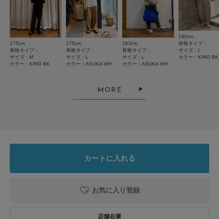
絞り込み
表示：新しい順
180cm
175cm
175cm
183cm
骨格タイプ：
骨格タイプ：
骨格タイプ：
骨格タイプ：
サイズ：L
2026.5.31
サイズ：M
サイズ：L
サイズ：L
カラー：KING BK
カラー：KING BK
カラー：ASUKA WH
カラー：ASUKA WH
息子が大喜びでした
色：ASUKA WH
/
サイズ：L
MORE
れもん
年代:
30代
足のサイズ:
29cm
性別:
男性
身長:
176～180cm
体型:
ふつう
シーン
:プライベート
サイズ感
:ちょうど良い
使いやすさ
:良い
カートに入れる
息子へ購入しました。
サイズもスタイルも絶妙に良いです。
お気に入り登録
私はTEKKENを知らずに、素敵！と思って購入しましたが、息子は尊くて着
続きを読む
れない！
と言ってます。着てください。笑