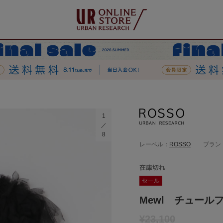
ト
1
8
レーベル：
ROSSO
ブラン
Mewl チュール
¥23,100