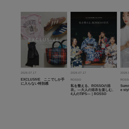
2026.07.17
2026.07.17
2026.
EXCLUSIVE ここでしか手
ROSSO
ROSS
に入らない特別感
私を整える、ROSSOの浴
Summ
衣。―大人の浴衣を楽しむ、
e st
4人のTIPS―｜ROSSO