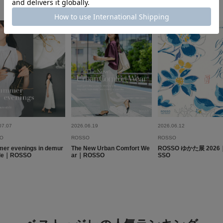
透け感 : なし
伸縮性 : なし
裏地 : あり
絞り込み
光沢 : なし
ポケット : あり
メーカー品番 : M261
別格なジレ
色：BLACK
/
サイズ：Free
07.07
2026.06.19
2026.06.12
P子ち
O
ROSSO
ROSSO
年代:
60
er evenings in demur
The New Urban Comfort We
ROSSO ゆかた展 2026
体型:
大柄
yle｜ROSSO
ar｜ROSSO
SSO
ネットで見つけ取り置
れがあしらわれてるお
サイズもよく、とても