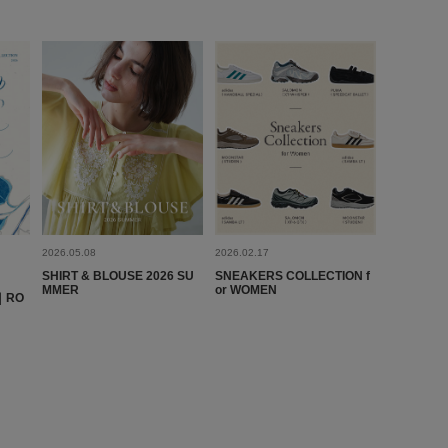
表示：新しい順
-43001
2026.6.14
とじる
2026.05.08
2026.02.17
ゃん
SHIRT & BLOUSE 2026 SU
SNEAKERS COLLECTION f
代
足のサイズ:
24.5cm
性別:
女性
身長:
171～175cm
MMER
or WOMEN
｜RO
きをお願いしました。チュールフリルがしつこくなく、でもこ
かげで、オシャレがプラスされ、気分があがります。アームの
着やすいです。
参考になった
0
Like!
0