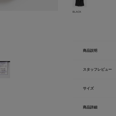
BLACK
商品説明
【甘さとモード感を
衿が首に沿うように
スタッフレビュー
リーに大胆にあしら
ド感がありつつ、ど
ツやワンピに重ねる
サイズ
す。
【Mewl / ミュール
サイズ
大人のためのかわい
商品詳細
好きなものをあきら
Free