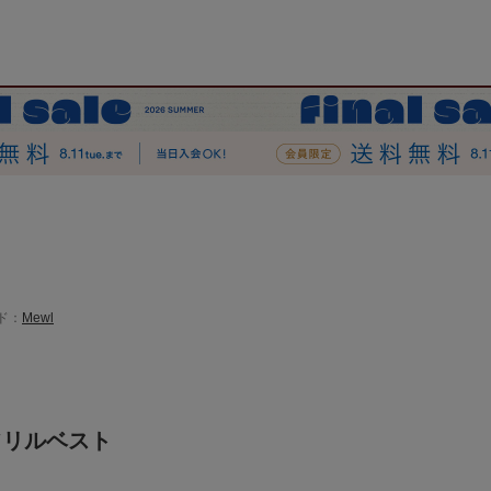
ド：
Mewl
フリルベスト