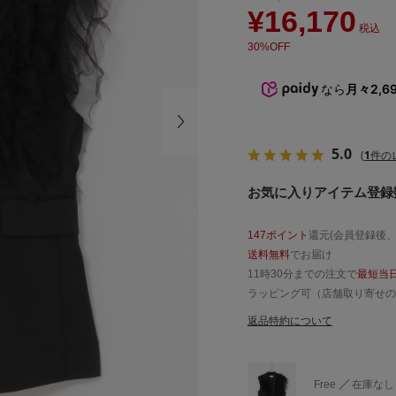
¥16,170
税込
30%OFF
なら
月々2,6
5.0
(
1
件の
お気に入りアイテム登録数
147ポイント
還元(会員登録後
送料無料
でお届け
11時30分までの注文で
最短当
ラッピング可（店舗取り寄せの
返品特約について
Free
在庫なし