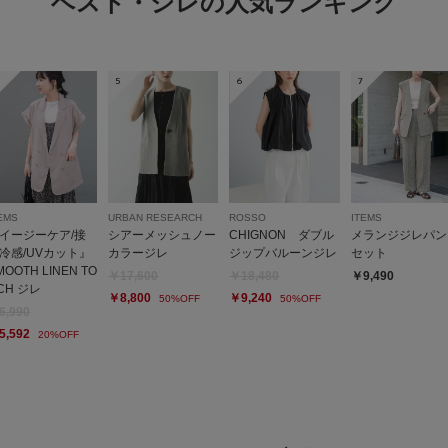
ベスト・ジレの人気ランキング
5
6
7
EMS
URBAN RESEARCH
ROSSO
ITEMS
イージーケア/接
シアーメッシュノー
CHIGNON ダブル
メランジジレパン
冷感/UVカット』
カラージレ
ジップバルーンジレ
セット
MOOTH LINEN TO
￥17,600
￥18,480
￥9,490
CH ジレ
￥8,800
￥9,240
50%OFF
50%OFF
6,990
5,592
20%OFF