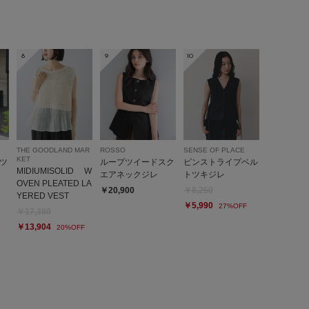
8
9
10
とじる
THE GOODLAND MAR
ROSSO
SENSE OF PLACE
KET
ツ
ループツイードスク
ピンストライプベル
MIDIUMISOLID W
エアネックジレ
トツキジレ
OVEN PLEATED LA
￥20,900
￥8,250
YERED VEST
￥5,990
27%OFF
￥17,380
￥13,904
20%OFF