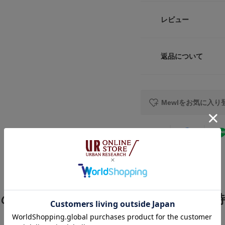
アレもコレもゆずれ
年齢を重ねるにつれ
品番
レビュー
いつまでも可愛くい
サイズガイド
かわいくて、強くて
サイズ
トルソーボディーサイ
そんなワガママをか
返品について
素材
【2026 Spring/S
レビュー
※ポケットにしつけ
Mewlをお気に入り
総重量 : 約285g
原産国
※商品画像は、光の
カテゴリ
色味と異なって見え
★
5
※商品の色味の目安
タイプ
★
4
▼お気に入り登録の
お気に入り登録され
★
3
の確認が可能です。
この商品をチェックした人へのおすすめ特
お買い物リストの管
★
2
★
1
素材感