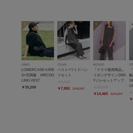
1
2
3
4
URBS
ITEMS
ROSSO
IT
LOWERCASE×URB
ベスト×ワイドパン
『ドラマ着用商品』
『
S×空調服 AIRCOO
ツセット
リボンデザイン2WA
触
LING VEST
Yジレセットアップ
S
￥9,990
U
￥35,200
￥28,930
￥7,992
20%OFF
￥
￥14,465
50%OFF
￥