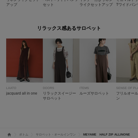
アップ
セット
ライクセットアップ
Tワイドパン
リラックス感あるサロペット
LAATO
DOORS
ITEMS
SENSE OF PL
jacquard all in one
リラックスイージー
ルーズサロペット
フリルオー
サロペット
ン
ボトム
サロペット・オールインワン
MEYAME HALF ZIP ALLINONE