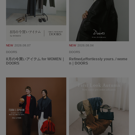
NEW
2026.08.07
NEW
2026.08.04
DOORS
DOORS
8月の今買いアイテム for WOMEN｜
Refined,effortlessly yours. / wome
DOORS
n｜DOORS