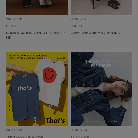
2026.07.31
2026.07.28
DOORS
DOORS
FORK&SPOON 2026 AUTUMN LO
First Look Autumn｜DOORS
OK
2026.07.28
2026.07.24
THE GOODLAND MARKET
Sonny Label