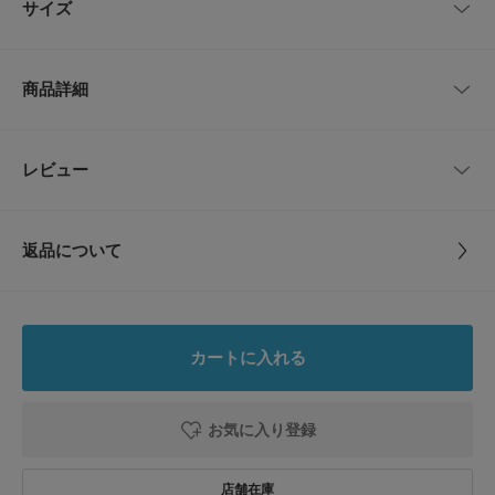
サイズ
袖口にギャザーを入れた五分袖が腕を綺麗に見せてくれます。
【MEYAME / メヤメ】
サイズ
肩幅
総丈
身幅
ウエスト
ヒップ
2018年秋冬シーズンからスタートした、デザイナーの染谷めぐみと染谷裕
商品詳細
亮の2人による東京のレディースブランド。
One
35cm
141cm
45cm
～96cm
108cm
ずっと手元に残しておきたい服をコンセプトに、何年か後に着ても違和感の
ないデザイン、質のいい素材、着心地がよく身体をきれいに見せてくれるパ
ターン。
品番
CD26210-2040048
レビュー
サイズガイド
とじる
そして、どこか少し色気を感じてもらえるようなコレクションを提案してい
トルソーボディーサイズ
ます。
サイズ
One
【2026 Spring/Summer】【26SS】
とじる
返品について
素材
綿100％
総重量 : 約460g
レビュー
※商品画像は、光の当たり具合やパソコンなどの閲覧環境により、実際の色
原産国
日本
味と異なって見える場合がございます。予めご了承ください。
0.0
※商品の色味の目安は、商品単体の画像をご参照ください。
カートに入れる
洗濯表記
洗濯機洗い可, ドライクリーニング
0
▼お気に入り登録のおすすめ▼
レビュー件数：
件
詳しい洗濯方法については、商品の品質表示タグを
お気に入り登録された商品は、マイページにて現在の価格情報や在庫状況の
ご覧ください
お気に入り登録
確認が可能です。
★
5
(0)
お買い物リストの管理にぜひご利用ください。
洗濯表示について
商品の取り扱いについて
★
4
(0)
素材感