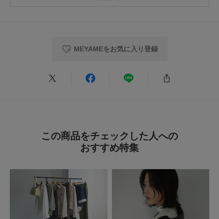
★
3
(0)
カテゴリ
ボトム
サロペット・オールインワン
透け感 : なし
伸縮性 : あり
★
2
(0)
裏地 : なし
タイプ
WOMEN
光沢 : なし
MEYAMEをお気に入り登録
★
1
ポケット : あり
(0)
とじる
とじる
レビューはありません。
この商品をチェックした人への
おすすめ特集
とじる