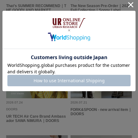
That’s SUMMER RECOMMEND｜T
The New Season Pre-Order｜2026
HE GOODLAND MARKET
Fall Collection｜Sonny Label
2026.07.24
2026.07.21
DOORS
FORK&SPOON - new arrival item｜
DOORS
UR TECH Air Care Brand Ambass
ador SAWA NIMURA｜DOORS