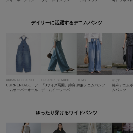
ワイドパン
デイリーに活躍するデニムパンツ
URBAN RESEARCH
URBAN RESEARCH
ITEMS
かぐれ
CURRENTAGE デ
『3サイズ展開』綿麻
綿麻デニムパンツ
綿麻デニム
ニムオーバーオール
デニムイージーパン
ムパンツ
ツ
ゆったり穿けるワイドパンツ