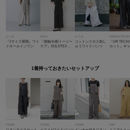
かぐれ
EKAL
かぐれ
URBAN RESE
『2サイズ展開』ワイ
『接触冷感/イージー
コットンクロス刺し
『UR TECH
ドオールインワン
ケア』SOLOTEX ワ
ゅうワイドパンツ
カット』ギ
イドサロペット
イドパンツ
1着持っておきたいセットアップ
ITEMS
ITEMS
ITEMS
KBF
リネンライクセット
ベスト×ワイドパンツ
インナー付きリネン
ミニマルトッ