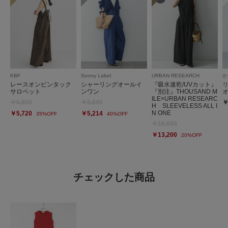
KBF
Sonny Label
URBAN RESEARCH
か
レースオンピンタック
シャーリングオールイ
『吸水速乾/UVカット』
サロペット
ンワン
『別注』THOUSAND M
ILE×URBAN RESEARC
￥8,800
￥8,690
￥
H SLEEVELESS ALL I
N ONE
￥5,720
￥5,214
35%OFF
40%OFF
￥16,500
￥13,200
20%OFF
チェックした商品