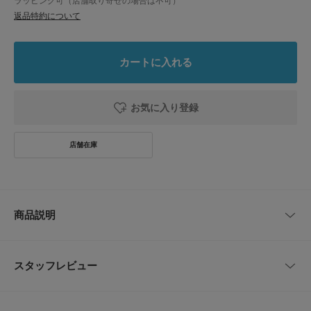
ラッピング可（店舗取り寄せの場合は不可）
返品特約について
カートに入れる
お気に入り登録
商品説明
一枚で様になる、絶妙な光沢とサラッとした着心地のコットンリネンのオー
ルインワン。
スタッフレビュー
ほどよいゆとりのあるシルエットなので真夏でも肌にまとわりつかず快適に
過ごせます。
フロントのハーフジップを止める位置と、ウエストのドローコードの絞り具
レビューはありません。
合で違った雰囲気を楽しめます。