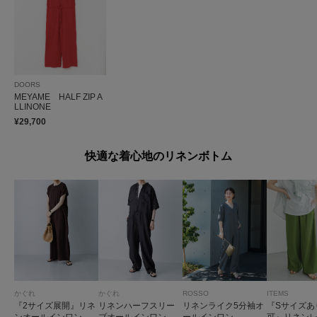
DOORS
MEYAME HALF ZIP A
LLINONE
¥29,700
快適な着心地のリネンボトム
かぐれ
かぐれ
ROSSO
ITEMS
『2サイズ展開』リネ
リネンハーフスリー
リネンライク5分袖オ
『Sサイズあ
ンオールインワン
ブオールインワン
ールインワン
可』リネン