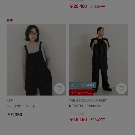
￥52,800
￥26,400
50%OFF
KBF
THE GOODLAND MARKET
ベロアサロペット
KEIMEN Overalls
￥36,300
￥9,350
￥18,150
50%OFF