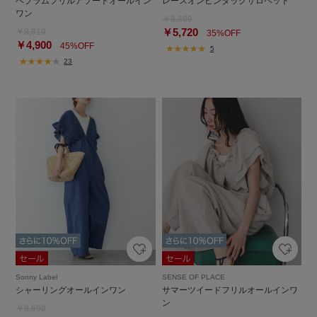
ペプラムフリルアソートオールイン
レースオンピンタックサロペット
ワン
￥8,800
￥5,720
￥8,910
35%OFF
￥4,900
45%OFF
5
23
Sonny Label
SENSE OF PLACE
シャーリングオールインワン
サマーツイードフリルオールインワ
ン
￥8,690