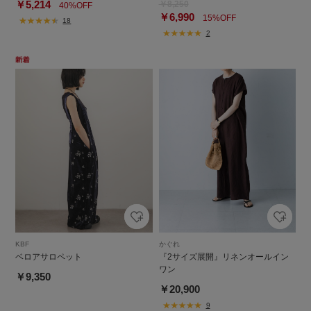
￥5,214
￥8,250
40%OFF
￥6,990
15%OFF
18
2
KBF
かぐれ
ベロアサロペット
『2サイズ展開』リネンオールイン
ワン
￥9,350
￥20,900
9