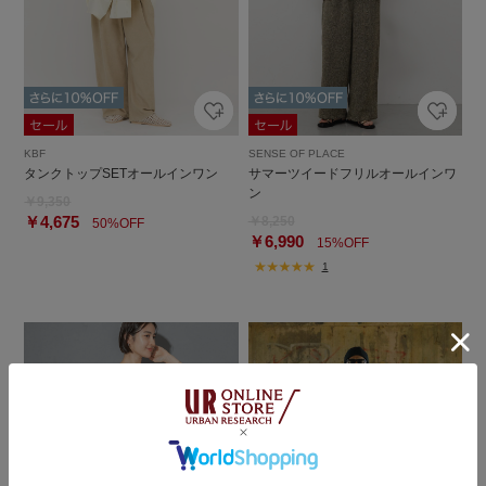
KBF
SENSE OF PLACE
タンクトップSETオールインワン
サマーツイードフリルオールインワ
ン
￥9,350
￥4,675
￥8,250
50%OFF
￥6,990
15%OFF
1