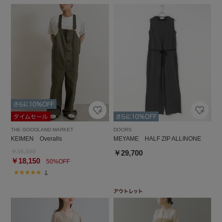
THE GOODLAND MARKET
DOORS
KEIMEN Overalls
MEYAME HALF ZIP ALLINONE
￥36,300
￥29,700
￥18,150
50%OFF
1