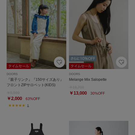
DOORS
DOORS
『親子リンク』『150サイズあり』
Melange Mix Salopette
フロントZIPサロペット(KIDS)
￥18,700
￥13,000
￥5,500
30%OFF
￥2,000
63%OFF
1