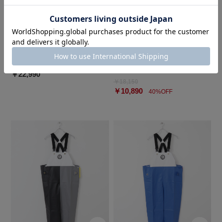
ROSSO
URBS
フリルヘムブラウスセットアップ
ELECTRIC EX WATER REPELLE
NT BIB PT
￥22,990
￥18,150
￥10,890
40%OFF