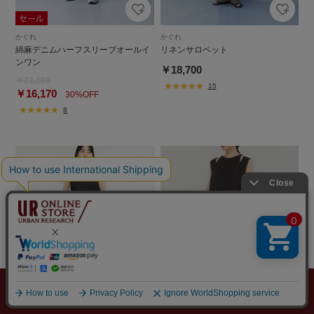
かぐれ
かぐれ
綿麻デニムハーフスリーブオールイ
リネンサロペット
ンワン
￥18,700
￥23,100
15
￥16,170
30%OFF
8
メニュー
探す
スタイリング
お気に入り
カート