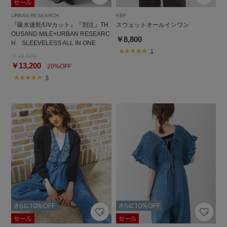
URBAN RESEARCH
KBF
『吸水速乾/UVカット』『別注』TH
スウェットオールインワン
OUSAND MILE×URBAN RESEARC
￥8,800
H SLEEVELESS ALL IN ONE
1
￥16,500
￥13,200
20%OFF
5