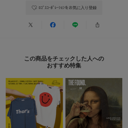
※商品の色味の目安は、商品単体の画像をご参照ください。
ﾛｺﾞｽｺｰﾎﾟﾚｰｼｮﾝをお気に入り登録
★
1
素材感
(0)
タイプ
MEN
透け感：なし
伸縮性：なし
裏地：あり
とじる
レビューはありません。
光沢：あり
ポケット：なし
とじる
この商品をチェックした人への
おすすめ特集
とじる