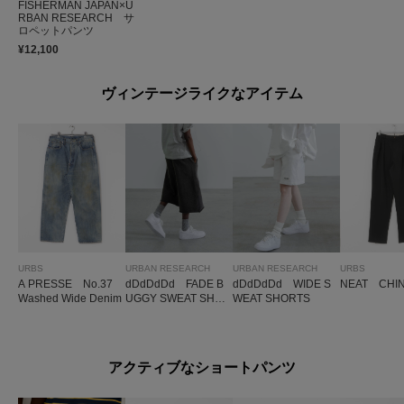
FISHERMAN JAPAN×U
RBAN RESEARCH サ
ロペットパンツ
¥12,100
ヴィンテージライクなアイテム
URBS
URBAN RESEARCH
URBAN RESEARCH
URBS
A PRESSE No.37
dDdDdDd FADE B
dDdDdDd WIDE S
NEAT CHI
Washed Wide Denim
UGGY SWEAT SHO
WEAT SHORTS
RTS
アクティブなショートパンツ