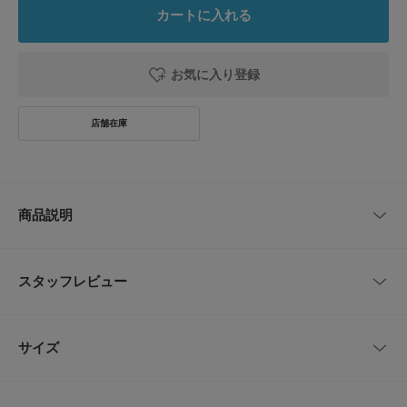
カートに入れる
お気に入り登録
商品説明
【JAPAN MADE PROJECT×FISHERMAN JAPAN】
2015年10月より東北の若手漁師集団「FISHERMAN JAPAN」に参画。
スタッフレビュー
はじまりは、普段は漁師として海に繰り出し、陸にあがればスケートボード
もする若者達に出会ったことがきっかけであり、アーバンリサーチとして何
ができるか模索する中、出来たのが第1弾でリリースをした、漁師のシーパ
レビューはありません。
ーカーとスウェット、スケートボードの3つのアイテム。
サイズ
第2弾となる今回は、FISHERMAN JAPANとのJAPAN MADE共同企画とし
て、漁の現場で着用可能なプロユース仕様の漁師ウェアを製造、商品化しま
した。
サイズ
総丈
前身頃
ウエスト
ヒップ
股上
三陸地方を支える重要な産業である漁業の従事者は2011年の震災以降も減