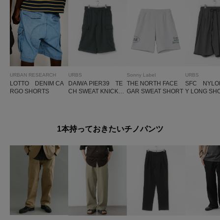
URBAN RESEARCH
URBS
Sonny Label
URBS
LOTTO DENIM CA
DAIWA PIER39 TE
THE NORTH FACE
SFC NYLO
RGO SHORTS
CH SWEAT KNICKE
GAR SWEAT SHORT
Y LONG SH
R
1本持っておきたいチノパンツ