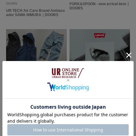
DOORS
FORK&SPOON - new arrival item｜
DOORS
UR TECH Air Care Brand Ambass
ador SAWA NIMURA｜DOORS
2026.07.17
2026.07.17
EXCLUSIVE ここでしか手に入ら
Levi's EXCLUSIVE at URBAN RES
ない特別感
EARCH Co., Ltd.