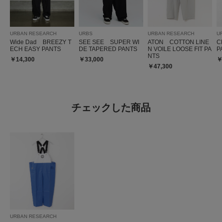
URBAN RESEARCH
URBS
URBAN RESEARCH
U
Wide Dad BREEZY T
SEE SEE SUPER WI
ATON COTTON LINE
C
ECH EASY PANTS
DE TAPERED PANTS
N VOILE LOOSE FIT PA
P
NTS
￥14,300
￥33,000
￥
￥47,300
チェックした商品
URBAN RESEARCH