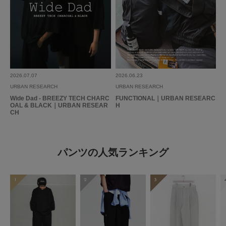
2026.07.07
2026.06.23
URBAN RESEARCH
URBAN RESEARCH
Wide Dad - BREEZY TECH CHARC
FUNCTIONAL｜URBAN RESEARC
OAL & BLACK｜URBAN RESEAR
H
CH
パンツの人気ランキング
1
2
3