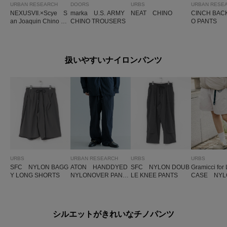
URBAN RESEARCH
DOORS
URBS
URBAN RESE
NEXUSVII.×Scye S
marka U.S. ARMY
NEAT CHINO
CINCH BAC
an Joaquin Chino Tr
CHINO TROUSERS
O PANTS
ouser
扱いやすいナイロンパンツ
URBS
URBAN RESEARCH
URBS
URBS
SFC NYLON BAGG
ATON HANDDYED
SFC NYLON DOUB
Gramicci fo
Y LONG SHORTS
NYLONOVER PANT
LE KNEE PANTS
CASE NYL
S
SE SHORT
シルエットがきれいなチノパンツ