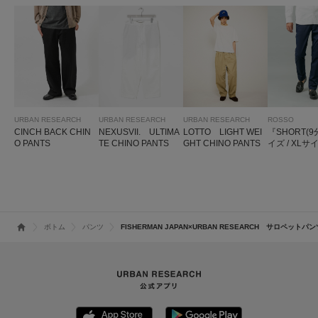
URBAN RESEARCH
URBAN RESEARCH
URBAN RESEARCH
ROSSO
CINCH BACK CHIN
NEXUSVII. ULTIMA
LOTTO LIGHT WEI
『SHORT(9
O PANTS
TE CHINO PANTS
GHT CHINO PANTS
イズ / XLサ
り』スリム
チテーパー
ンツ
ボトム
パンツ
FISHERMAN JAPAN×URBAN RESEARCH サロペットパ