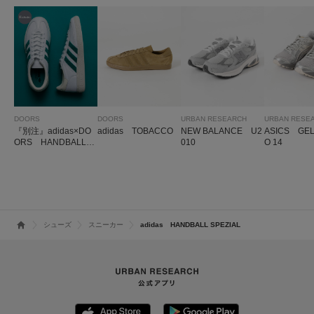
DOORS
DOORS
URBAN RESEARCH
URBAN RESE
『別注』adidas×DO
adidas TOBACCO
NEW BALANCE U2
ASICS GEL
ORS HANDBALL S
010
O 14
PEZIAL
シューズ
スニーカー
adidas HANDBALL SPEZIAL