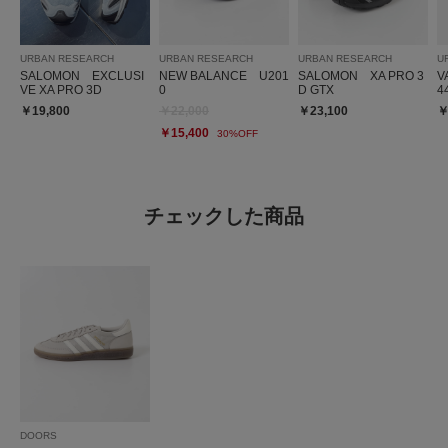
URBAN RESEARCH
URBAN RESEARCH
URBAN RESEARCH
U
SALOMON EXCLUSI
NEW BALANCE U201
SALOMON XA PRO 3
V
VE XA PRO 3D
0
D GTX
4
￥19,800
￥22,000
￥23,100
￥
￥15,400
30%OFF
チェックした商品
DOORS