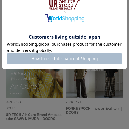
DOORS
THE GOODLAND MARKET
3シーズン着まわせる服でつくる、大
That’s SUMMER RECOMMEND｜T
人の賢い初秋スタイリング｜DOOR
HE GOODLAND MARKET
S
2026.07.24
2026.07.21
DOORS
FORK&SPOON - new arrival item｜
DOORS
UR TECH Air Care Brand Ambass
ador SAWA NIMURA｜DOORS