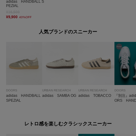
adidas HANDBALL S
PEZIAL
¥16,500
¥9,900
40%OFF
人気ブランドのスニーカー
DOORS
URBAN RESEARCH
URBAN RESEARCH
DOORS
adidas HANDBALL
adidas SAMBA OG
adidas TOBACCO
『別注』adid
SPEZIAL
ORS HAND
PEZIAL
レトロ感を楽しむクラシックスニーカー