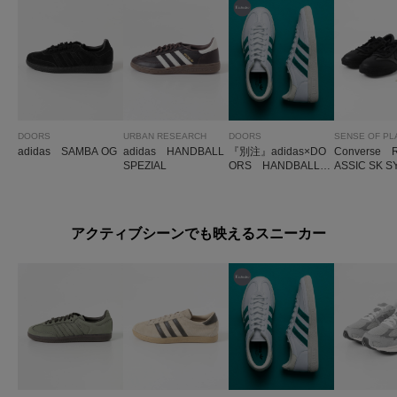
DOORS
URBAN RESEARCH
DOORS
SENSE OF PL
adidas SAMBA OG
adidas HANDBALL
『別注』adidas×DO
Converse 
SPEZIAL
ORS HANDBALL S
ASSIC SK S
PEZIAL
アクティブシーンでも映えるスニーカー