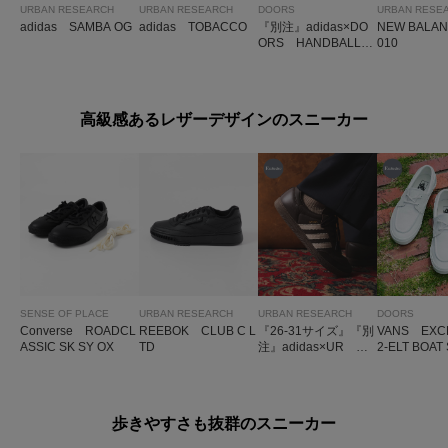
URBAN RESEARCH
URBAN RESEARCH
DOORS
URBAN RESE
adidas SAMBA OG
adidas TOBACCO
『別注』adidas×DO
NEW BALA
ORS HANDBALL S
010
PEZIAL
高級感あるレザーデザインのスニーカー
SENSE OF PLACE
URBAN RESEARCH
URBAN RESEARCH
DOORS
Converse ROADCL
REEBOK CLUB C L
『26-31サイズ』『別
VANS EXC
ASSIC SK SY OX
TD
注』adidas×UR SA
2-ELT BOAT
MBA OG
歩きやすさも抜群のスニーカー