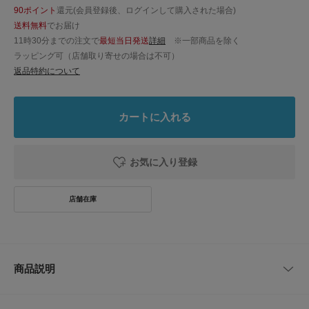
90ポイント
還元(会員登録後、ログインして購入された場合)
送料無料
でお届け
11時30分までの注文で
最短当日発送
詳細
※一部商品を除く
ラッピング可（店舗取り寄せの場合は不可）
返品特約について
カートに入れる
お気に入り登録
商品説明
クラシックなハンドボールシルエットで足元を品よくまとめる一足