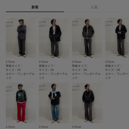
重量(片足) : 約325g
トルソーボディーサイズ
新着
人気
★
5
(0)
タイプ
MEN
※商品画像は、光の当たり具合やパソコンなどの閲覧環境により、実際の色
味と異なって見える場合がございます。予めご了承ください。
とじる
★
4
(0)
※商品の色味の目安は、商品単体の画像をご参照ください。
とじる
★
3
(0)
-----------------------------
《スタッフレビュー》
★
2
(0)
試着サイズ : 27.0 / 27.5
厚手の靴下を履いて27を着用したところ、足長は少し大きめで甲幅はきつ
★
1
く感じました。27.5にサイズアップしますと、足長は少し大きめですが、甲
(0)
幅はぴったりでした。
172cm
172cm
172cm
172cm
[スタッフデータ]
骨格タイプ：
骨格タイプ：
骨格タイプ：
骨格タイプ：
普段の着用サイズ : 27cm
サイズ：26
サイズ：26
サイズ：26
サイズ：26
カラー：ワンダーアル
カラー：ワンダーアル
カラー：ワンダーアル
カラー：ワンダー
足長 : 25.5cm
レビューはありません。
ミナ
ミナ
ミナ
ミナ
足囲 : 25.5cm
足幅 : やや広め
※履き心地には個人差がございますので、あくまでも目安としてご覧くださ
い。
-----------------------------
▼お気に入り登録のおすすめ▼
お気に入り登録された商品は、マイページにて現在の価格情報や在庫状況の
確認が可能です。
とじる
172cm
172cm
172cm