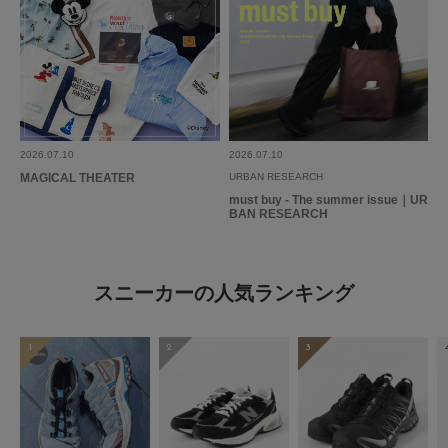
2026.07.10
2026.07.10
MAGICAL THEATER
URBAN RESEARCH
must buy - The summer issue｜UR
BAN RESEARCH
スニーカーの人気ランキング
1
2
3