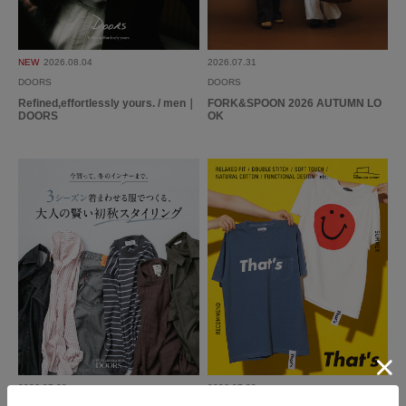
NEW
2026.08.04
2026.07.31
DOORS
DOORS
Refined,effortlessly yours. / men｜
FORK&SPOON 2026 AUTUMN LO
DOORS
OK
2026.07.28
2026.07.28