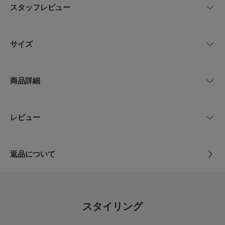
スタッフレビュー
レトロな顔立ちと落ち着いた素材感が魅力のハンドボールタイプのスニーカ
ーで、デイリーに使いやすいデザインです。
スエードやレザーのアッパーは程よい表情があり、デニムやチノ、ウールパ
レビューはありません。
ンツと合わせると大人っぽいカジュアルスタイルに仕上がります。
サイズ
フラットで安定感のあるソールは歩行時の疲れを軽減し、通勤や街歩きなど
長時間の使用にも適した履き心地です。
プレーンな色味は着こなしに馴染みやすく、季節を問わず使えるためワード
サイズ
サイズ
甲幅
ローブの出番が多くなります。
商品詳細
汚れが目立ちにくく手入れしやすい点も日常使いにうれしいポイントで、ス
26
26.0cm
9cm
ニーカーで品のある印象を出したい方におすすめします。
【adidas / アディダス】
26.5
26.5cm
9cm
品番
CD26110-1170053
レビュー
とじる
アディダス(adidas)はドイツのスポーツブランド。
スポーツ用品からシューズ、スポーツウェア、ファッションアイテムなど幅
27
27.0cm
9cm
サイズ
26,26.5,27,27.5,28,28.5
広いジャンルで製造から販売まで手掛けている人気ブランドです。
返品について
27.5
27.5cm
9cm
【2026 Spring/Summer】【26SS】
素材
甲 : 天然皮革
レビュー
底 : ゴム底
※この商品に使用されていますアッパー素材は、現在の染色技術では色落ち
28
28.0cm
9.5cm
を完全に止めることができません。水に濡れた場合や摩擦、汗等が原因で衣
類、車のシート、ソファー等に触れる際は十分にご注意ください。
0.0
28.5
28.5cm
9.5cm
原産国
カンボジア
※靴箱破損につきましては、商品に不良が無い場合に限り出荷させていただ
スタイリング
いております。予めご了承ください。
0
レビュー件数：
件
カテゴリ
シューズ
スニーカー
サイズガイド