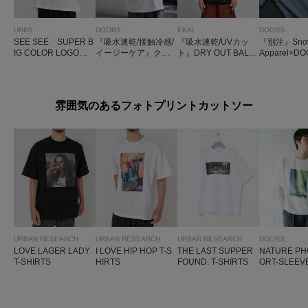
URBS
DOORS
EKAL
DOORS
SEE SEE SUPER B
『吸水速乾/接触冷感/
『吸水速乾/UVカッ
『別注』Snow
IG COLOR LOGO T
イージーケア』クイ
ト』DRY OUT BALL
Apparel×
EE
ックドライ ショート
OON FIT T-SHIRTS
WA/AC FAMI
スリーブTシャツ
P T-SHIRTS
雰囲気のあるフォトプリントカットソー
URBAN RESEARCH
URBAN RESEARCH
URBAN RESEARCH
DOORS
LOVE LAGER LADY
I LOVE HIP HOP T-S
THE LAST SUPPER
NATURE PH
T-SHIRTS
HIRTS
FOUND. T-SHIRTS
ORT-SLEEVE
RTS