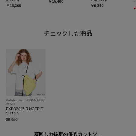
￥15,400
￥
￥13,200
￥9,350
参考になった
0
Like!
2
￥
チェックした商品
2026.7.12
サイズ感、素材もいい感じ
色：CCL×BLU
/
サイズ：S
ペコ
足のサイズ:
24.5cm
年代:
50代
性別:
女性
身長:
156～160cm
体型:
ふつう
シーン
:プライベート
サイズ感
:ちょうど良い
使いやすさ
:良い
Collaboration URBAN RESE
サイズ感見たくて、店頭で確かめました。
ARCH
裾丈長すぎず、横幅ゆったり、首は詰まりすぎず空きすぎず。他のデザイン
EXPO2025 RINGER T-
SHIRTS
を買おうと思ってたけれど、こちらのサイズ感と色合いが気に入って決めま
¥6,050
した。Ｔシャツは普段はユニセックスでもL買って、身幅案外ゆとりなく丈
続きを読む
だけ異常に長いって事が多いのですが、こちらのサイズではSでもゆっくり
着られ、欲しかったサイズ感で大満足です。強いて言えば、何処かにちっち
着回し力抜群の優秀カットソー