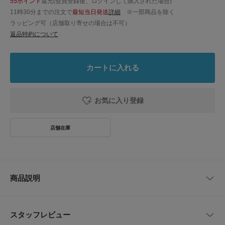
55ポイント
還元(会員登録後、ログインして購入された場合)
11時30分までの注文で
最短当日発送
詳細
※一部商品を除く
ラッピング可（店舗取り寄せの場合は不可）
返品特約について
カートに入れる
お気に入り登録
商品説明
「Collaboration URBAN RESEARCH / コラボレーション・アーバンリサー
チ」から、2025年大阪・関西万博を象徴するアイコンとコラボしたリミテ
スタッフレビュー
ッドアイテムが登場。