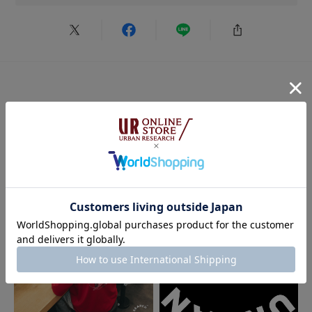
EXPO2025のデザインシステムが大好きです。中でもSyncを商品化してく
れてすごく嬉しいです。バックに万博ロゴがさりげなく配置されているのも
素敵です。
オーバーサイズ展開なので、下半身が太い私でも着られるのが本当に嬉し
続きを読む
い。よく見ないと気づかれないさりげないデザインでどこにでも着ていけそ
この商品をチェックした人への
うです。生地もドライタッチでサラッとしているのも良き。大事にします！
おすすめ特集
参考になった
1
Like!
0
2026.7.16
ミャクミャク最高！
色：CCL×BLU
/
サイズ：M
どらさん