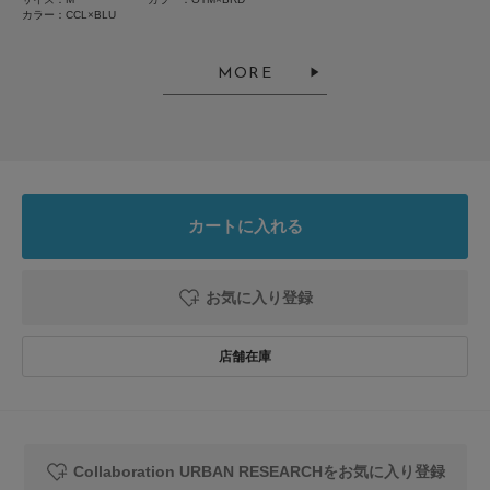
EXPO2025 RINGER T-SHIRTS ( M OTM×BRD )
カラー：CCL×BLU
色：OTM×BRD
/
サイズ：M
MORE
ドミノス
EXPO2025の文字と、いのちの輝きマークがさりげなく入っているので、
アフター万博イベント以外のシーンでも着こなせそうです
カートに入れる
参考になった
0
Like!
0
お気に入り登録
2026.7.28
珍しいSyncデザイン
色：INK BLACK
/
サイズ：L
海と川
Collaboration URBAN RESEARCHをお気に入り登録