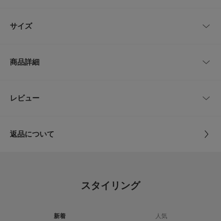
2025年、株式会社アーバンリサーチは大阪・関西万博に出店。会期終了後
も、このレガシーを未来に残し、この気持ちを繋いでいきたいという思いを
レビューはありません。
込めて、新たなコレクションを企画しました。
サイズ
大阪・関西万博公式キャラクター、ミャクミャクをはじめ、成長し、進化す
る個のいのちを表現した「Lives」、心を開き、話し合う「Sync」、響き合
う生態系「WORLD」などの、EXPO 2025公式エレメントが、 URBAN RE
サイズ
肩幅
着丈
身幅
袖丈
SEARCHのアイデンティティーとリンク。
商品詳細
すべての万博ファンに贈る、スペシャリティ・コレクションをお楽しみくだ
S
51cm
62cm
55cm
22cm
さい。
【EXPO2025 公式ライセンス商品(現在監修中)】
M
56cm
66cm
62cm
24cm
品番
XU26230-1010001
レビュー
とじる
【2026 Spring/Summer】【26SS】
L
58cm
68cm
65cm
25cm
サイズ
S,M,L
※商品画像は、光の当たり具合やパソコンなどの閲覧環境により、実際の色
返品について
味と異なって見える場合がございます。予めご了承ください。
サイズガイド
素材
本体 : 綿100%
※商品の色味の目安は、商品単体の画像をご参照ください。
レビュー
トルソーボディーサイズ
リブ : 綿57% ポリエステル43%
▼お気に入り登録のおすすめ▼
お気に入り登録された商品は、マイページにて現在の価格情報や在庫状況の
とじる
5.0
原産国
中国
確認が可能です。
スタイリング
お買い物リストの管理にぜひご利用ください。
5
レビュー件数：
件
洗濯表記
手洗い
素材感
詳しい洗濯方法については、商品の品質表示タグを
新着
人気
ご覧ください