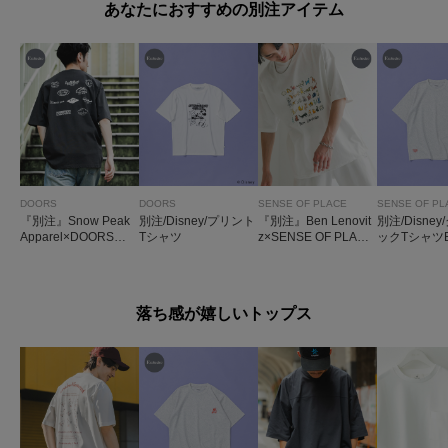
あなたにおすすめの別注アイテム
DOORS
DOORS
SENSE OF PLACE
SENSE OF PL
『別注』Snow Peak
別注/Disney/プリント
『別注』Ben Lenovit
別注/Disne
Apparel×DOORS P
Tシャツ
z×SENSE OF PLACE
ックTシャツ
ROTOARCHIVEPRI
SHORT-SLEEVE T
NT T-SHIRTS
-SHIRTS
落ち感が嬉しいトップス