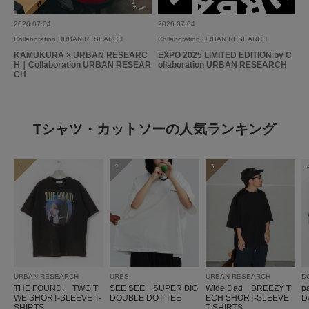
2026.07.04
2026.07.04
大好きなグレー杢リンガーTにワンポイントミャクミャク！買わない選択肢
Collaboration URBAN RESEARCH
Collaboration URBAN RESEARCH
はありませんでした！
KAMUKURA × URBAN RESEARC
EXPO 2025 LIMITED EDITION by C
H｜Collaboration URBAN RESEAR
ollaboration URBAN RESEARCH
参考になった
0
Like!
0
CH
Tシャツ・カットソーの人気ランキング
2026.7.14
さり気ないミャク
1
2
3
色：GRY×BLK
/
サイズ：S
なち
シーン
:プライベート
サイズ感
:ちょうど良い
使いやすさ
:良い
ミャクミャクが主張しすぎるのは着れないですが、こちらのTシャツはさり
URBAN RESEARCH
URBS
URBAN RESEARCH
D
気ないマークで色も可愛くて着心地も良かったです。
THE FOUND. TWG T
SEE SEE SUPER BIG
Wide Dad BREEZY T
p
WE SHORT-SLEEVE T-
DOUBLE DOT TEE
ECH SHORT-SLEEVE
D
色違いも欲しくなりました。
SHIRTS
T-SHIRTS