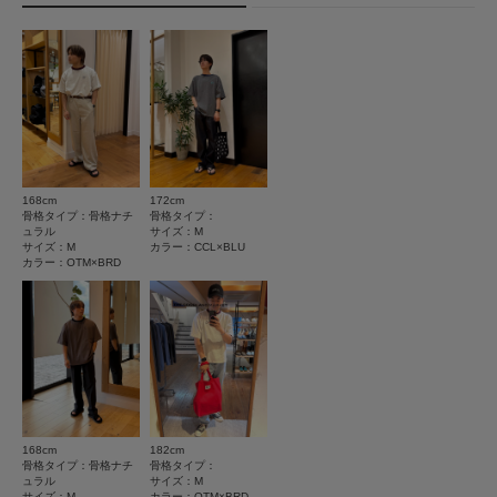
★
5
(5)
透け感 : ややあり(OFF WHITE)
伸縮性 : ややあり
洗濯表示について
★
4
(0)
裏地 : なし
商品の取り扱いについて
光沢 : なし
★
3
(0)
ポケット : なし
カテゴリ
トップス
Tシャツ・カットソー
★
2
(0)
とじる
タイプ
MEN
★
1
(0)
168cm
172cm
サイズ感
骨格タイプ：骨格ナチ
骨格タイプ：
とじる
ュラル
サイズ：M
小さい
大きい
サイズ：M
カラー：CCL×BLU
カラー：OTM×BRD
使いやすさ
悪い
良い
絞り込み
表示：新しい順
168cm
182cm
骨格タイプ：骨格ナチ
骨格タイプ：
2026.8.1
ュラル
サイズ：M
サイズ：M
カラー：OTM×BRD