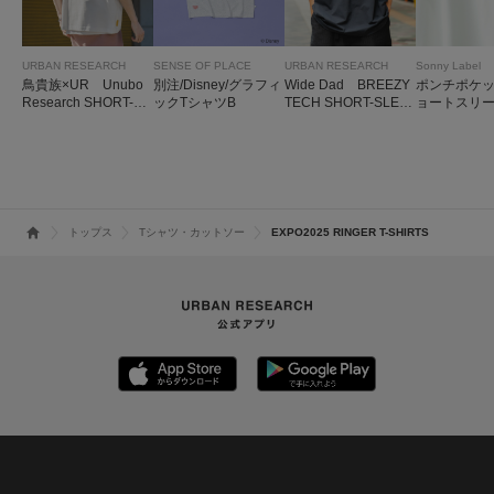
URBAN RESEARCH
SENSE OF PLACE
URBAN RESEARCH
Sonny Label
鳥貴族×UR Unubo
別注/Disney/グラフィ
Wide Dad BREEZY
ポンチポケ
Research SHORT-SL
ックTシャツB
TECH SHORT-SLEE
ョートスリー
EEVE T-SHIRTS A
VE T-SHIRTS
ツ
トップス
Tシャツ・カットソー
EXPO2025 RINGER T-SHIRTS