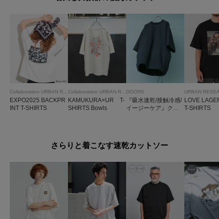
ゃいミャクミャクがいてくれたらもっと良かったです。
参考になった
1
Like!
2
Collaboration URBAN RESEARCH
Collaboration URBAN RESEARCH
DOORS
URBAN RESE
とじる
EXPO2025 BACKPR
KAMUKURA×UR T-
『吸水速乾/接触冷感/
LOVE LAGE
INT T-SHIRTS
SHIRTS Bowls
イージーケア』クイ
T-SHIRTS
ックドライ ドロスト
ショートスリーブTシ
ャツ
さらりと着こなす速乾カットソー