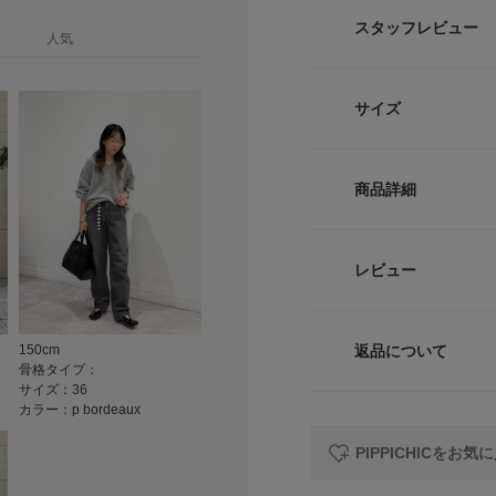
つま先に程よいボリ
スタッフレビュー
人気
な一足。
甲のセンターに施さ
ントに。
サイズ
履き口にはギャザー
着いたカラーが、秋
サイズ
【PIPPICHIC / 
商品詳細
デザイナーの佐藤葉子
36
ピシック)」。
「上質でデザイン性
品番
36.5
レビュー
いからスタート。
“今の気分”と“必
37
サイズ
ら、美しいシルエッ
※靴箱破損につきま
返品について
150cm
素材
だいております。
骨格タイプ：
サイズガイド
レビュー
サイズ：36
予めご了承ください
トルソーボディーサイ
カラー：p bordeaux
原産国
【2025 Autumn/W
PIPPICHICをお
カテゴリ
※靴箱破損につきま