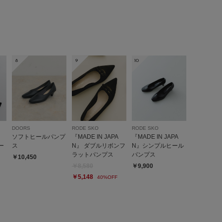
8
9
10
DOORS
RODE SKO
RODE SKO
ソフトヒールパンプ
『MADE IN JAPA
『MADE IN JAPA
ー
ス
N』 ダブルリボンフ
N』シンプルヒール
ラットパンプス
パンプス
￥10,450
￥8,580
￥9,900
￥5,148
40%OFF