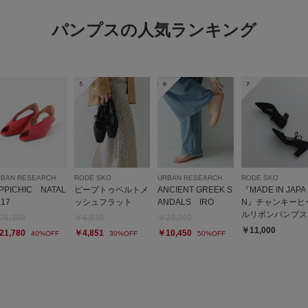
パンプスの人気ランキング
5
6
7
RBAN RESEARCH
RODE SKO
URBAN RESEARCH
RODE SKO
IPPICHIC NATAL
ピープトゥベルトメ
ANCIENT GREEK S
『MADE IN JAPA
 17
ッシュフラット
ANDALS IRO
N』チャンキーヒ
ルリボンパンプス
36,300
￥6,930
￥20,900
￥11,000
21,780
￥4,851
￥10,450
40%OFF
30%OFF
50%OFF