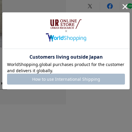
だいております。予
タイプ
★
5
重量(片足) : 約170g
★
4
※商品画像は、光の
色味と異なって見え
★
3
※商品の色味の目安
★
2
▼お気に入り登録の
★
1
お気に入り登録され
の確認が可能です。
お買い物リストの管