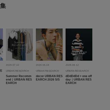
とじる
集
2026.07.10
2026.06.16
2026.06.12
TE
URBAN RESEARCH
URBAN RESEARCH
URBAN RESEARCH
Summer Recomm
decor URBAN RES
dDdDdDd + one off
end｜URBAN RES
EARCH 2026 S/S
day｜URBAN RES
EARCH
EARCH