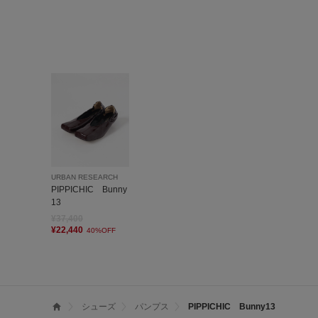
URBAN RESEARCH
PIPPICHIC Bunny
13
¥37,400
¥22,440
40%OFF
シューズ
パンプス
PIPPICHIC Bunny13