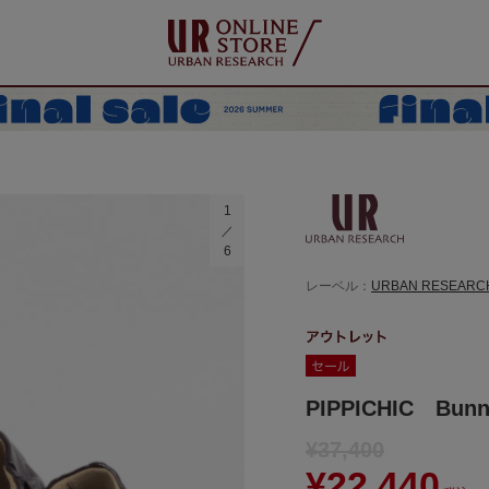
1
6
レーベル：
URBAN RESEARC
PIPPICHIC Bunn
¥37,400
¥22,440