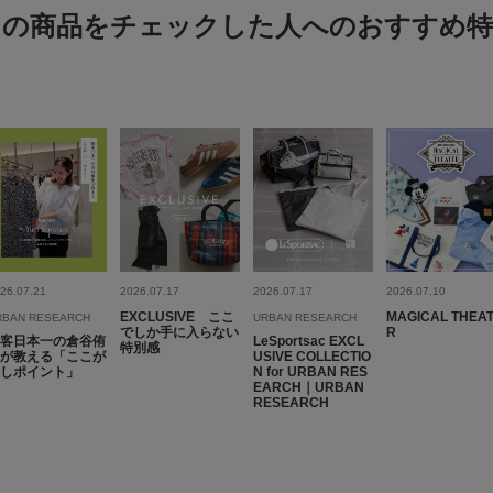
この商品をチェックした人へのおすすめ特
26.07.21
2026.07.17
2026.07.17
2026.07.10
EXCLUSIVE ここ
MAGICAL THEA
RBAN RESEARCH
URBAN RESEARCH
でしか手に入らない
R
客日本一の倉谷侑
LeSportsac EXCL
特別感
が教える「ここが
USIVE COLLECTIO
しポイント」
N for URBAN RES
EARCH｜URBAN
RESEARCH