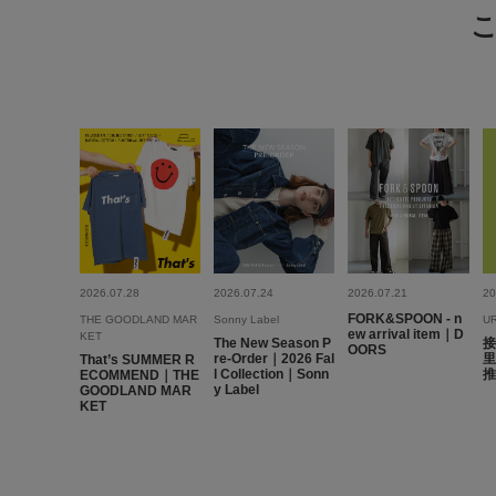
2026.07.28
2026.07.24
2026.07.21
20
FORK&SPOON - n
THE GOODLAND MAR
Sonny Label
U
ew arrival item｜D
KET
The New Season P
接
OORS
re-Order｜2026 Fal
里
That’s SUMMER R
l Collection｜Sonn
推
ECOMMEND｜THE
y Label
GOODLAND MAR
KET