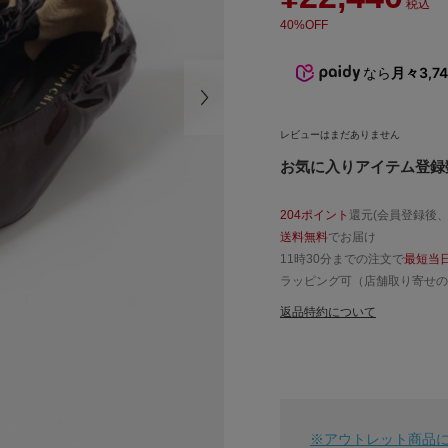
税込
40%OFF
なら
月々3,7
レビューはまだありません
お気に入りアイテム登録数
204ポイント
還元(会員登録後
送料無料
でお届け
11時30分までの注文で
最短当
ラッピング可（店舗取り寄せの
返品特約について
※アウトレット商品