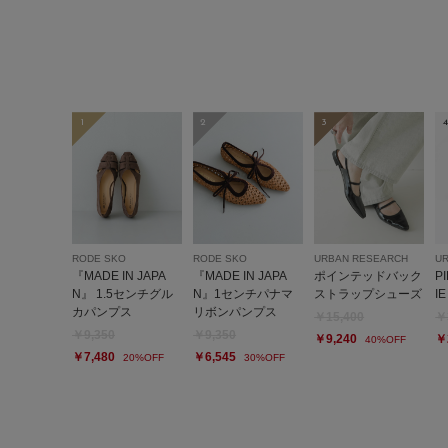
1
2
3
4
RODE SKO
RODE SKO
URBAN RESEARCH
U
『MADE IN JAPA
『MADE IN JAPA
ポインテッドバック
P
N』 1.5センチグル
N』1センチパナマ
ストラップシューズ
IE
カパンプス
リボンパンプス
￥15,400
￥
￥9,350
￥9,350
￥9,240
￥
40%OFF
￥7,480
￥6,545
20%OFF
30%OFF