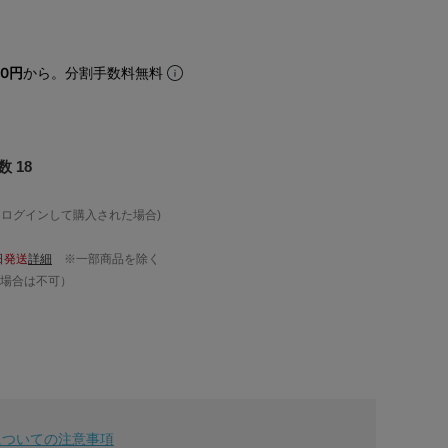
40円
から。分割手数料無料
 18
、ログインして購入された場合)
日発送
詳細
※一部商品を除く
場合は不可）
についての注意事項