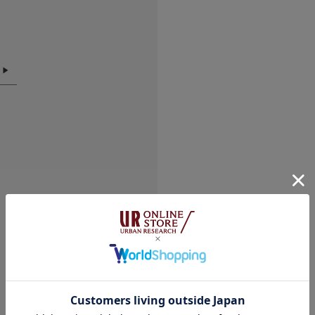
お買い物リストの管
素材感
透け感 : なし
伸縮性 : あり
裏地 : なし
光沢 : ややあり
ポケット : なし