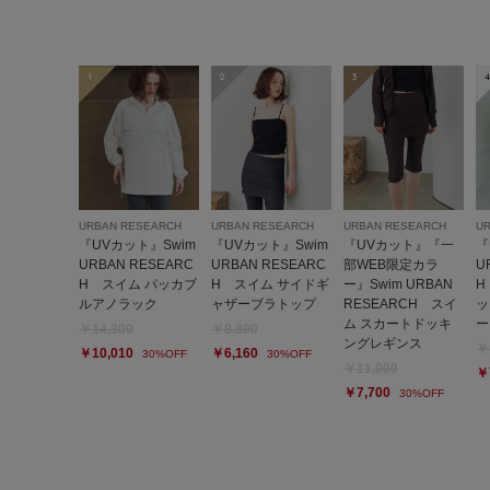
1
2
3
4
URBAN RESEARCH
URBAN RESEARCH
URBAN RESEARCH
U
『UVカット』Swim
『UVカット』Swim
『UVカット』『一
『
URBAN RESEARC
URBAN RESEARC
部WEB限定カラ
U
H スイム パッカブ
H スイム サイドギ
ー』Swim URBAN
H
ルアノラック
ャザーブラトップ
RESEARCH スイ
ッ
ム スカートドッキ
ー
￥14,300
￥8,800
ングレギンス
￥
￥10,010
￥6,160
30%OFF
30%OFF
￥11,000
￥
￥7,700
30%OFF