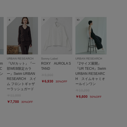
8
9
10
URBAN RESEARCH
Sonny Label
URBAN RESEARCH
m
『UVカット』『一
ROXY AUROLA S
『2サイズ展開』
C
部WEB限定カラ
TAND
『UR TECH』Swim
ン
ー』Swim URBAN
URBAN RESEARC
￥9,900
RESEARCH スイ
H スイムキャミオ
￥6,930
30%OFF
ム フロントギャザ
ールインワン
ーラッシュガード
￥13,200
￥11,000
￥6,600
50%OFF
￥7,700
30%OFF