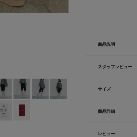
商品説明
昨年もご好評をいただい
「Swim URBAN
スタッフレビュー
昨年も多くの反響を
性を高い次元で両立
スポーティーな印象
サイズ
叶えるデザインは、
なります。
最大の魅力は、細部
サイズ
ウエス
様。
商品詳細
身体のラインを美し
S/M
53cm
実現しました。
機能面では、UVカ
品番
M/L
57cm
レビュー
日差しから肌を徹底