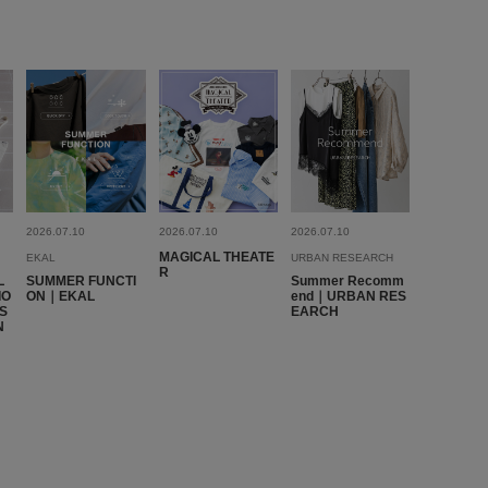
2026.07.10
2026.07.10
2026.07.10
MAGICAL THEATE
EKAL
URBAN RESEARCH
R
L
SUMMER FUNCTI
Summer Recomm
IO
ON｜EKAL
end｜URBAN RES
ES
EARCH
N