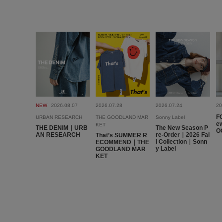
NEW
2026.08.07
2026.07.28
2026.07.24
20
F
URBAN RESEARCH
THE GOODLAND MAR
Sonny Label
ew
KET
THE DENIM｜URB
The New Season P
O
AN RESEARCH
re-Order｜2026 Fal
That’s SUMMER R
l Collection｜Sonn
ECOMMEND｜THE
y Label
GOODLAND MAR
KET