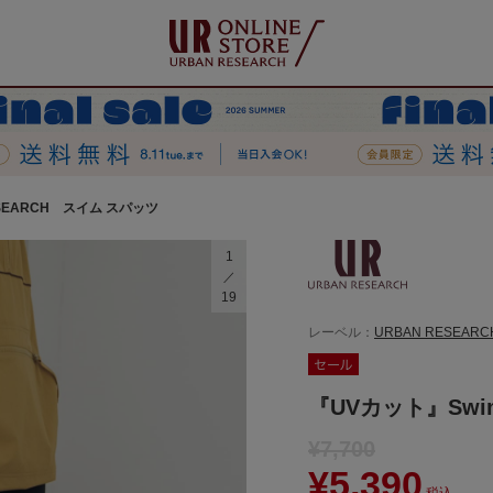
ESEARCH スイム スパッツ
1
19
レーベル：
URBAN RESEARC
『UVカット』Swi
¥7,700
¥5,390