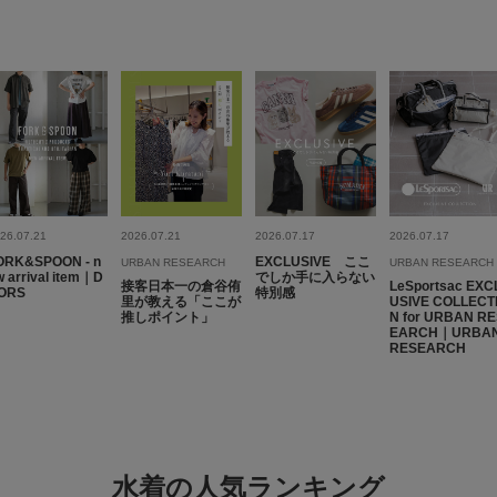
26.07.21
2026.07.21
2026.07.17
2026.07.17
ORK&SPOON - n
EXCLUSIVE ここ
URBAN RESEARCH
URBAN RESEARCH
 arrival item｜D
でしか手に入らない
接客日本一の倉谷侑
LeSportsac EXC
ORS
特別感
里が教える「ここが
USIVE COLLECT
推しポイント」
N for URBAN R
EARCH｜URBA
RESEARCH
水着の人気ランキング