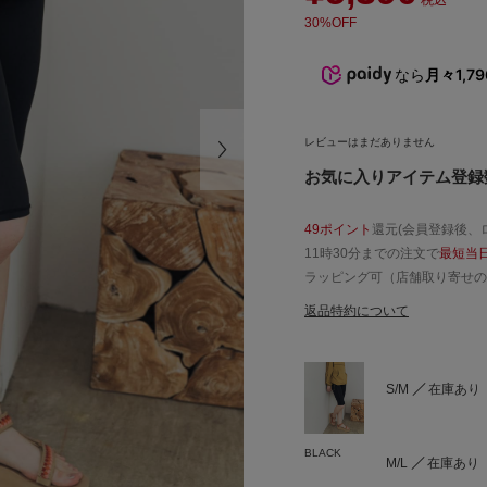
税込
30%OFF
なら
月々1,7
レビューはまだありません
お気に入りアイテム登録数
49ポイント
還元(会員登録後、
11時30分までの注文で
最短当
ラッピング可（店舗取り寄せの
返品特約について
S/M
在庫あり
BLACK
M/L
在庫あり