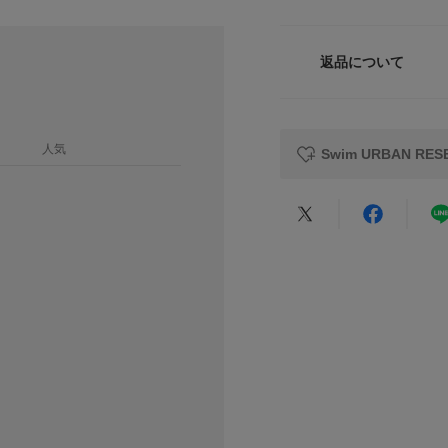
自宅で優しくケアで
サイズ
の着用後も手軽にお
サイズガイド
ます。
返品について
トルソーボディーサイ
素材
水辺でのアクティブ
レビュー
ぽさを感じさせる、
原産国
【2026 Spring/S
人気
Swim URBAN R
洗濯表記
※摩擦によって他の
※プールのすべり台
さい。
★
5
※その他お取り扱い
覧ください。
★
4
※商品画像は、光の
★
3
カテゴリ
色味と異なって見え
※商品の色味の目安
★
2
タイプ
★
1
▼お気に入り登録の
お気に入り登録され
の確認が可能です。