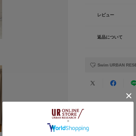
S/M
66～78
自信を持って楽しん
膝下丈のレギンス部
品番
M/L
70～82
レビュー
8%以上を実現。水
体に心地よくフィッ
サイズ
さらに、海やプール
サイズガイド
ウォッシャブル仕様
返品について
トルソーボディーサイ
素材
無駄を削ぎ落とした
レビュー
ないスタイル」が、
セットアップで着用
原産国
るスポーティーで都
Swim URBAN R
シリーズ内のどのア
洗濯表記
スタイルを完成させ
【2026 Spring/S
★
5
※この商品は、海や
★
4
※プールサイドやす
原因になりますので
★
3
カテゴリ
※プールの消毒液(
タン繊維の劣化を早
★
2
タイプ
水洗いしてください