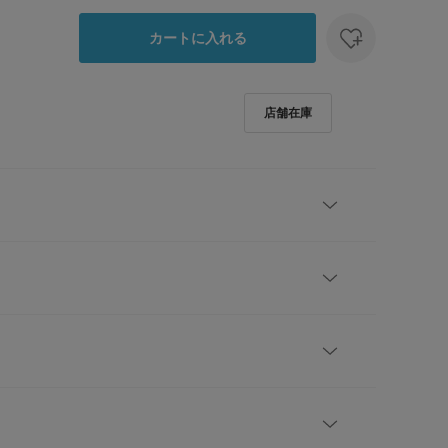
カートに入れる
定カラーです。
バーしながら、トレンド感のある水際スタイルを楽し
トドッキングレギンス。
レビューはありません。
 RESEARCH」から、安心感とおしゃれを両立させたスカ
レギンスが登場。
ッツスタイルを取り入れつつ、気になるウエストやヒ
りとカバーしてくれるミニスカートを一体化させまし
ト
ヒップ
スカート丈
股上
股下
もも周り
裾周り
、アクティブに動きたいシーンでも、体型を気にせず