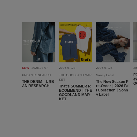
NEW
2026.08.07
2026.07.28
2026.07.24
20
F
URBAN RESEARCH
THE GOODLAND MAR
Sonny Label
ew
KET
THE DENIM｜URB
The New Season P
O
AN RESEARCH
re-Order｜2026 Fal
That’s SUMMER R
l Collection｜Sonn
ECOMMEND｜THE
y Label
GOODLAND MAR
KET