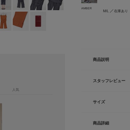
AMBER
M/L
在庫あり
商品説明
AMBERはWEB限
スタッフレビュー
腰まわりを自然にカ
人気
む。スイム スカー
「Swim URBAN
サイズ
ートドッキング型の
今季トレンドのスパ
ップラインをふんわ
サイズ
ウエス
た。
商品詳細
露出を控えたい方や