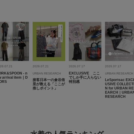
26.07.21
2026.07.21
2026.07.17
2026.07.17
ORK&SPOON - n
EXCLUSIVE ここ
URBAN RESEARCH
URBAN RESEARCH
 arrival item｜D
でしか手に入らない
接客日本一の倉谷侑
LeSportsac EXC
ORS
特別感
里が教える「ここが
USIVE COLLECT
推しポイント」
N for URBAN R
EARCH｜URBA
RESEARCH