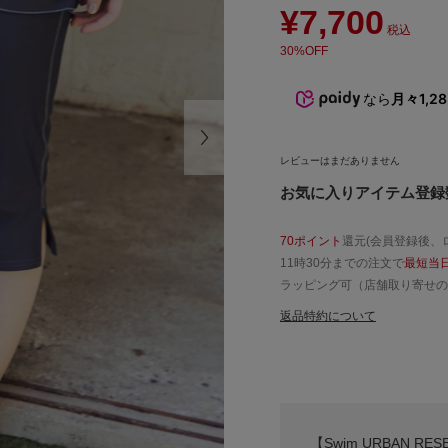
¥7,700
税込
30%OFF
なら
月々1,2
レビューはまだありません
お気に入りアイテム登録数
70ポイント
還元(会員登録後、
11時30分までの注文で
最短当
ラッピング可（店舗取り寄せの
返品特約について
【Swim URBAN R