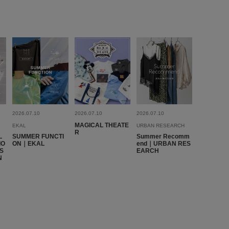
2026.07.10
2026.07.10
2026.07.10
MAGICAL THEATE
EKAL
URBAN RESEARCH
R
L
SUMMER FUNCTI
Summer Recomm
IO
ON｜EKAL
end｜URBAN RES
ES
EARCH
N