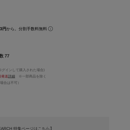
83円
から。分割手数料無料
 77
ログインして購入された場合)
日発送
詳細
※一部商品を除く
場合は不可）
ESEARCH 特集ページはこちら】