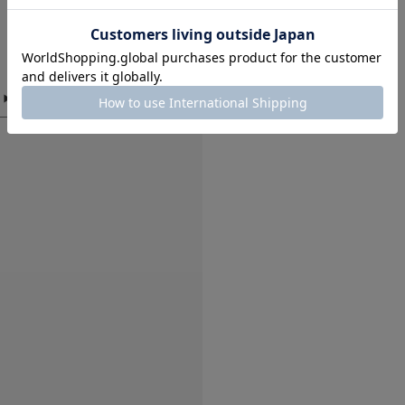
★
1
※その他お取り扱い
覧ください。
仕様 : 水陸両用
UVカット : 98%以
※商品画像は、光の
色味と異なって見え
※商品の色味の目安
▼お気に入り登録の
お気に入り登録され
の確認が可能です。
お買い物リストの管
素材感
透け感 : なし
伸縮性 : あり
裏地 : なし
光沢 : ややあり