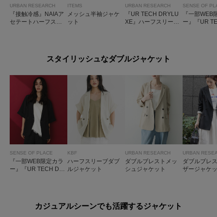
URBAN RESEARCH
ITEMS
URBAN RESEARCH
SENSE OF PL
『接触冷感』NAIAア
メッシュ半袖ジャケ
『UR TECH DRYLU
『一部WEB
セテートハーフスリ
ット
XE』ハーフスリーブ
ー』『UR TE
ーブジャケット
ジャケット
YLUXE』
クジャケッ
スタイリッシュなダブルジャケット
SENSE OF PLACE
KBF
URBAN RESEARCH
URBAN RESE
『一部WEB限定カラ
ハーフスリーブダブ
ダブルブレストメッ
ダブルブレ
ー』『UR TECH DR
ルジャケット
シュジャケット
ザージャケ
YLUXE』リネンライ
クジャケット
カジュアルシーンでも活躍するジャケット