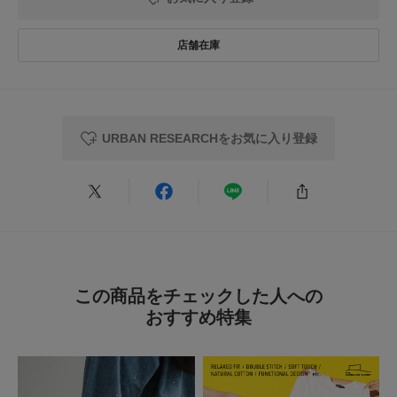
年代:
60代
足のサイズ:
24.5cm
性別:
女性
身長:
171～175cm
体型:
大柄
シーン
:プライベート,仕事
サイズ感
:ちょうど良い
使いやすさ
:良い
重さ
:やや軽い
シアーメッシュシリーズのジャケットは夏場本当に重宝するので毎年の買っ
てます。
今年はブラックにしました。
URBAN RESEARCHをお気に入り登録
とても涼しくて、きちんと感が出せ、便利です。
参考になった
0
Like!
0
2026.7.26
この商品をチェックした人への
夏用ジャケット
おすすめ特集
色：BLACK
/
サイズ：Free
ぽつりん
足のサイズ:
24.5cm
年代:
30代
性別:
女性
身長:
156～160cm
体型:
ふつう
シーン
:プライベート,仕事
サイズ感
:ちょうど良い