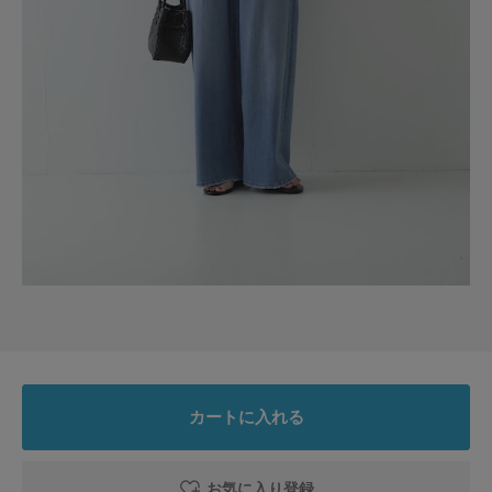
2026.7.31
着回し易い
色：BLACK
/
サイズ：Free
no name
メッシュ素材で暑い日も羽織りに最適、とても便利で着回し易いです。
参考になった
0
Like!
0
2026.7.27
持っていて便利
カートに入れる
色：BLACK
/
サイズ：Free
P子ちゃん
お気に入り登録