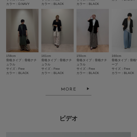
透け感 : ややあり
のシンプルな装いが羽織るだけで奥行きのある着こなしに。
カラー：D.NAVY
カラー：BLACK
カラー：BLACK
使いやすさ
伸縮性 : なし
手洗い可能という実用性も含め、日常に寄り添ってくれる優秀な
裏地 : なし
悪い
良い
アイテムです。
光沢 : なし
重さ
ポケット : あり
軽い
重い
レビューはありません。
とじる
絞り込み
表示：新しい順
現在の選択内容に一致するレビューはありません。
158cm
161cm
150cm
160cm
絞り込み条件をクリアまたは変更してください。
骨格タイプ：骨格ナチ
骨格タイプ：骨格ナチ
骨格タイプ：骨格ナチ
骨格タイプ：骨格
ュラル
ュラル
ュラル
ーブ
サイズ：Free
サイズ：Free
サイズ：Free
サイズ：Free
カラー：BLACK
カラー：BLACK
カラー：BLACK
カラー：BLACK
2026.8.3
ベージュ購入
MORE
色：BEIGE
/
サイズ：Free
とじる
no name
ビデオ
ベージュの色味が好みで購入しました。涼しげな素材でオシャレに着れそう