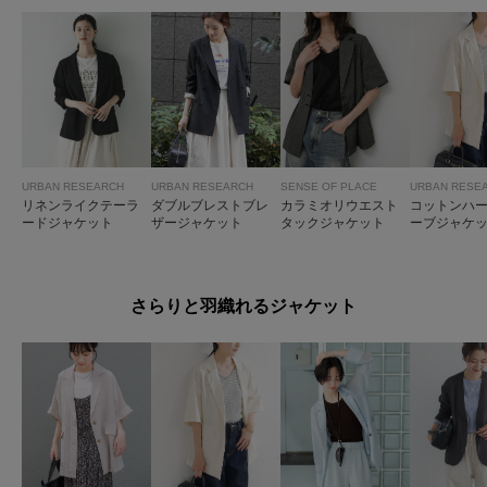
URBAN RESEARCH
URBAN RESEARCH
SENSE OF PLACE
URBAN RESE
リネンライクテーラ
ダブルブレストブレ
カラミオリウエスト
コットンハ
ードジャケット
ザージャケット
タックジャケット
ーブジャケ
さらりと羽織れるジャケット