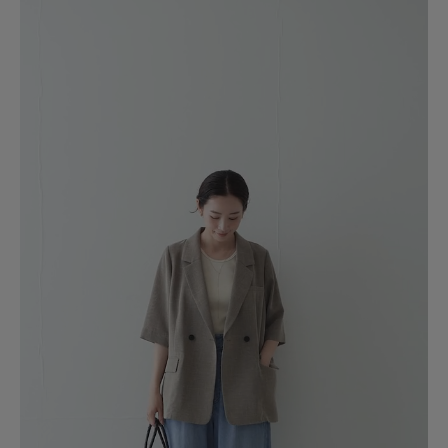
です。
参考になった
0
Like!
0
2026.8.2
色がいい
色：BEIGE
/
サイズ：Free
r
夏用のジャケットを探していたので良いものがあって良かったです。
参考になった
0
Like!
0