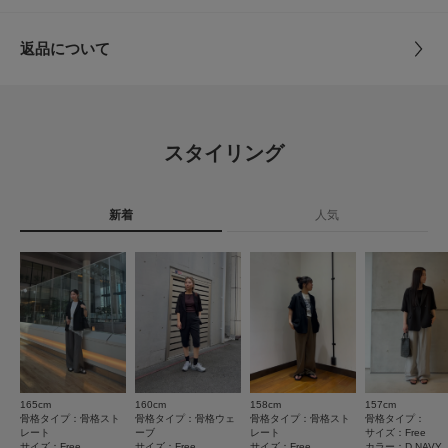
袖は肘が隠れる5分袖で、着丈はヒップがちょうど隠れるくら
サイズ
Free
い。
POINT
とじる
返品について
身幅にゆとりがあるので、ゆったりとしたインナーの上からでも
・通気性に優れたシアーメッシュ素材で、夏場も涼しくこなれ感を演出
素材
ポリエステル80% レーヨン20%
・カーディガン感覚で気軽に羽織れる、裏地なしの軽やかな仕立て
サッと羽織れます。
レビュー
・セットインスリーブのすっきりとしたシルエットで、ON/OFF問わず着映
えを確立
レビューはありません。
原産国
中国
4.9
【2026 Spring/Summer】【26SS】
スタイリング
洗濯表記
手洗い, ドライクリーニング
40
※ポケットにしつけ糸がついている場合は、外してご使用ください。
レビュー件数：
件
詳しい洗濯方法については、商品の品質表示タグを
現在の選択内容に一致するレビューはありません。
ご覧ください
絞り込み条件をクリアまたは変更してください。
総重量 : 約340g
新着
人気
★
5
(36)
洗濯表示について
※商品画像は、光の当たり具合やパソコンなどの閲覧環境により、実際の色
商品の取り扱いについて
★
4
(4)
味と異なって見える場合がございます。予めご了承ください。
■mackey
※商品の色味の目安は、商品単体の画像をご参照ください。
年代:
30代
身長:
156～160cm
体型:
ふつう
★
3
(0)
カテゴリ
アウター
テーラードジャケット
▼お気に入り登録のおすすめ▼
【着用カラー/サイズ】
BEIGE
/
Free
★
2
(0)
お気に入り登録された商品は、マイページにて現在の価格情報や在庫状況の
シアー素材でありながら、メッシュ組織特有の適度なハリ感があ
タイプ
WOMEN
確認が可能です。
り、シワや引っ掛けを気にせず気負わずに使えるのが魅力です。
★
1
お買い物リストの管理にぜひご利用ください。
(0)
計算された細かな網目が肌の露出を抑え、大人のスタイリングに
165cm
160cm
158cm
157cm
素材感
とじる
ふさわしい上品な抜け感を演出します。
サイズ感
骨格タイプ：骨格スト
骨格タイプ：骨格ウェ
骨格タイプ：骨格スト
骨格タイプ：
レート
ーブ
レート
サイズ：Free
ジャケット特有の端正な佇まいとメッシュの立体感によって、夏
小さい
大きい
サイズ：Free
サイズ：Free
サイズ：Free
カラー：D.NAVY