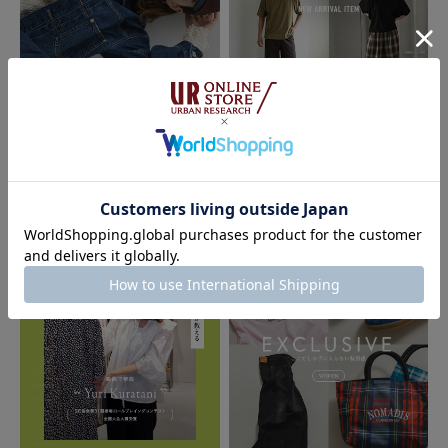
2026.07.24
2026.07.21
Sonny Label
FORK&SPOON - new arrival item｜
DOORS
The New Season Pre-Order｜2026
Fall Collection｜Sonny Label