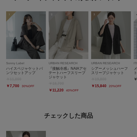
1
2
3
Sonny Label
URBAN RESEARCH
URBAN RESEARCH
I
ハイスペジャケットパ
『接触冷感』NAIAアセ
シアーメッシュハーフ
ンツセットアップ
テートハーフスリーブ
スリーブジャケット
ジャケット
￥11,000
￥19,800
￥
￥18,700
￥7,700
￥15,840
30%OFF
20%OFF
￥11,220
40%OFF
チェックした商品