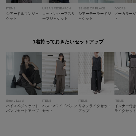
ITEMS
URBAN RESEARCH
SENSE OF PLACE
DOORS
シアードルマンジャ
コットンハーフスリ
シアーテーラードジ
ノーカラー
ケット
ーブジャケット
ャケット
ト
1着持っておきたいセットアップ
Sonny Label
ITEMS
ITEMS
ITEMS
ハイスペジャケット
ベスト×ワイドパンツ
リネンライクセット
インナー付
パンツセットアップ
セット
アップ
ライクセッ