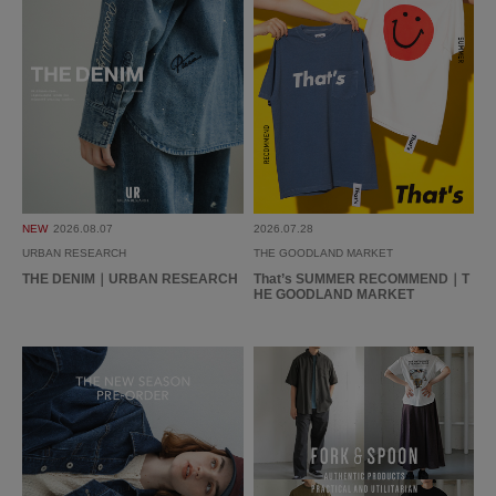
使いやすさ
:良い
重さ
:軽い
暑いけどジャケットを着ないといけないシチュエーションで重宝してます。
メッシュなので、風が吹くと服の中まで風が入ってきてとても快適です。も
ちろん、電車やビル内など涼しい場所に入った瞬間から涼しいです。
ビジネスではスラックスと、プライベートではワンピースと合わせたりと、
続きを読む
マルチで使えるので出番が多そうです！
参考になった
0
Like!
0
NEW
2026.08.07
2026.07.28
URBAN RESEARCH
THE GOODLAND MARKET
THE DENIM｜URBAN RESEARCH
That’s SUMMER RECOMMEND｜T
HE GOODLAND MARKET
もっと見る
とじる