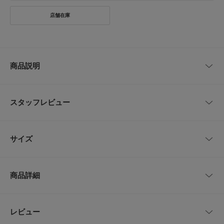
商品説明
シアーな透け感がこなれ感を生み、カーディガン感覚でさらりと羽織れるハ
ーフスリーブジャケット。
スタッフレビュー
軽やかなシアーメッシュ素材を使用し、涼やかで上品な透け感のある一着に
仕上げました。
非常に通気性が良く、裏地を省いた軽快な仕立てにより、暑い日でもストレ
スなく纏えるのが魅力です。
■西野きよ
サイズ
Ｔシャツ一枚になりがちなこれからの季節にさっと羽織るだけでこなれ感を
年代:
30代
足のサイズ:
22cm
性別:
女性
演出。
身長:
151～155cm
体型:
小柄
ジャケットらしいきちんと感がありながら、メッシュの素材感がほどよい抜
サイズ
肩幅
着丈
身幅
袖丈
け感を演出します。肩まわりがすっきり見えるセットインスリーブを採用す
商品詳細
【着用カラー/サイズ】
BEIGE
/
Free
ることで、ルーズになりすぎない美しいシルエットを実現。
Free
36cm
65cm
54cm
35cm
ポリエステルながら通気性抜群で、夏のコーデに上品さをプラス
シワになりにくいため、外出先での冷房対策や、バッグに忍ばせての持ち運
びにも非常に便利です。
してくれる優秀アイテム！
綿麻デニムやイージーパンツと合わせた大人のラフなスタイリングがおすす
品番
UR26230-2072006
さらに手洗いOKでお手入れもラクちんです。
レビュー
サイズガイド
めです。インナーにキャミソールやノースリーブを合わせれば、メッシュ越
トルソーボディーサイズ
しに肌がのぞくヘルシーな着こなしが完成します。